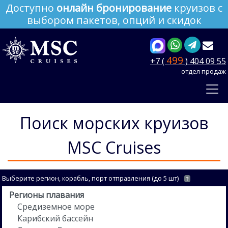
Доступно
онлайн бронирование
круизов с
выбором пакетов, опций и скидок
499
+7 (
) 404 09 55
отдел продаж
Поиск морских круизов
MSC Cruises
Выберите регион, корабль, порт отправления (до 5 шт)
?