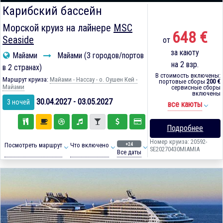
Карибский бассейн
Морской круиз на лайнере
MSC
648 €
Seaside
от
за каюту
Майами
Майами (3 городов/портов
на 2 взр.
в 2 странах)
В стоимость включены:
Маршрут круиза:
Майами - Нассау - о. Оушен Кей -
портовые сборы
200 €
Майами
сервисные сборы
включены
30.04.2027 - 03.05.2027
3 ночей
все каюты
Подробнее
Номер круиза: 20592-
+24
Посмотреть маршрут
Что включено
SE20270430MIAMIA
Все даты