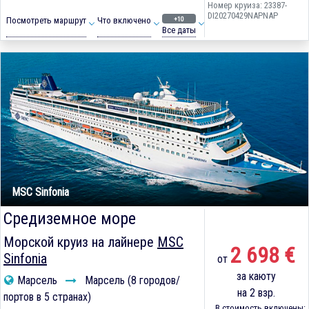
Номер круиза: 23387-
DI20270429NAPNAP
+10
Посмотреть маршрут
Что включено
Все даты
MSC Sinfonia
Средиземное море
Морской круиз на лайнере
MSC
2 698 €
Sinfonia
от
за каюту
Марсель
Марсель (8 городов/
на 2 взр.
портов в 5 странах)
В стоимость включены: