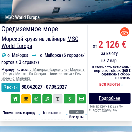
MSC World Europa
Средиземное море
Морской круиз на лайнере
MSC
2 126 €
World Europa
от
за каюту
о. Майорка
о. Майорка (6 городов/
на 2 взр.
портов в 3 странах)
В стоимость включены:
Маршрут круиза:
о. Майорка - Барселона - Марсель
портовые сборы
360 €
- Генуя / Милан - Ла Специя - Чивитавеккья / Рим -
сервисные сборы
включены
море - о. Майорка
все каюты
30.04.2027 - 07.05.2027
7 ночей
Подробнее
Номер круиза: 22976-
EU20270430PMIPMI
+25
Посмотреть маршрут
Что включено
Все даты