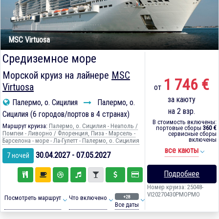
MSC Virtuosa
Средиземное море
Морской круиз на лайнере
MSC
1 746 €
Virtuosa
от
за каюту
Палермо, о. Сицилия
Палермо, о.
на 2 взр.
Сицилия (6 городов/портов в 4 странах)
В стоимость включены:
Маршрут круиза:
Палермо, о. Сицилия - Неаполь /
портовые сборы
360 €
Помпеи - Ливорно / Флоренция, Пиза - Марсель -
сервисные сборы
включены
Барселона - море - Ла-Гулетт - Палермо, о. Сицилия
все каюты
30.04.2027 - 07.05.2027
7 ночей
Подробнее
Номер круиза: 25048-
VI20270430PMOPMO
+28
Посмотреть маршрут
Что включено
Все даты