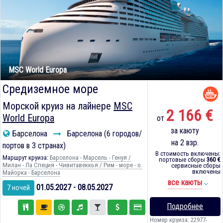
MSC World Europa
Средиземное море
Морской круиз на лайнере
MSC
2 166 €
World Europa
от
за каюту
Барселона
Барселона (6 городов/
на 2 взр.
портов в 3 странах)
В стоимость включены:
Маршрут круиза:
Барселона - Марсель - Генуя /
портовые сборы
360 €
Милан - Ла Специя - Чивитавеккья / Рим - море - о.
сервисные сборы
включены
Майорка - Барселона
все каюты
01.05.2027 - 08.05.2027
7 ночей
Подробнее
Номер круиза: 22977-