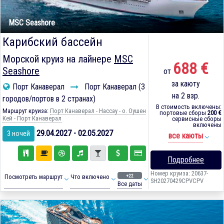
MSC Seashore
Карибский бассейн
Морской круиз на лайнере
MSC
688 €
Seashore
от
за каюту
Порт Канаверал
Порт Канаверал (3
на 2 взр.
городов/портов в 2 странах)
В стоимость включены:
Маршрут круиза:
Порт Канаверал - Нассау - о. Оушен
портовые сборы
200 €
Кей - Порт Канаверал
сервисные сборы
включены
29.04.2027 - 02.05.2027
3 ночей
все каюты
Подробнее
Номер круиза: 20637-
+22
Посмотреть маршрут
Что включено
SH20270429CPVCPV
Все даты