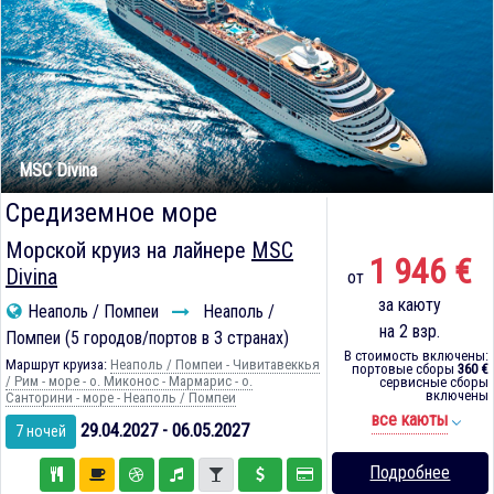
MSC Divina
Средиземное море
Морской круиз на лайнере
MSC
1 946 €
Divina
от
за каюту
Неаполь / Помпеи
Неаполь /
на 2 взр.
Помпеи (5 городов/портов в 3 странах)
В стоимость включены:
Маршрут круиза:
Неаполь / Помпеи - Чивитавеккья
портовые сборы
360 €
/ Рим - море - о. Миконос - Мармарис - о.
сервисные сборы
включены
Санторини - море - Неаполь / Помпеи
все каюты
29.04.2027 - 06.05.2027
7 ночей
Подробнее