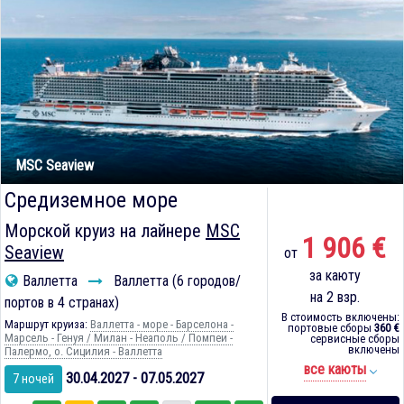
MSC Seaview
Средиземное море
Морской круиз на лайнере
MSC
1 906 €
Seaview
от
за каюту
Валлетта
Валлетта (6 городов/
на 2 взр.
портов в 4 странах)
В стоимость включены:
Маршрут круиза:
Валлетта - море - Барселона -
портовые сборы
360 €
Марсель - Генуя / Милан - Неаполь / Помпеи -
сервисные сборы
включены
Палермо, о. Сицилия - Валлетта
все каюты
30.04.2027 - 07.05.2027
7 ночей