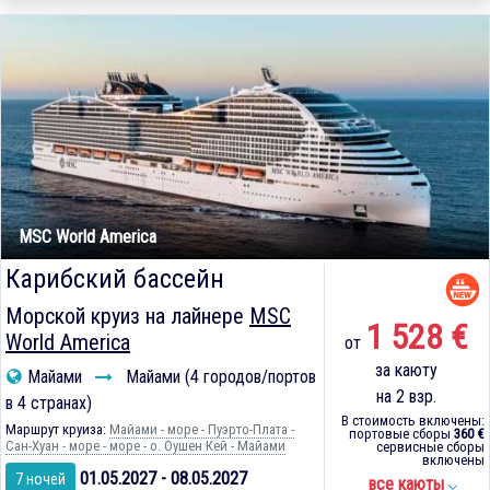
MSC World America
Карибский бассейн
Морской круиз на лайнере
MSC
1 528 €
World America
от
за каюту
Майами
Майами (4 городов/портов
на 2 взр.
в 4 странах)
В стоимость включены:
Маршрут круиза:
Майами - море - Пуэрто-Плата -
портовые сборы
360 €
Сан-Хуан - море - море - о. Оушен Кей - Майами
сервисные сборы
включены
01.05.2027 - 08.05.2027
7 ночей
все каюты