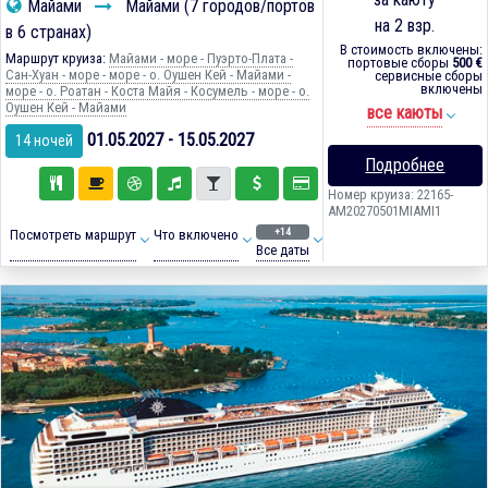
Майами
Майами (7 городов/портов
на 2 взр.
в 6 странах)
В стоимость включены:
Маршрут круиза:
Майами - море - Пуэрто-Плата -
портовые сборы
500 €
Сан-Хуан - море - море - о. Оушен Кей - Майами -
сервисные сборы
включены
море - о. Роатан - Коста Майя - Косумель - море - о.
Оушен Кей - Майами
все каюты
01.05.2027 - 15.05.2027
14 ночей
Подробнее
Номер круиза: 22165-
AM20270501MIAMI1
+14
Посмотреть маршрут
Что включено
Все даты