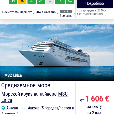
Подробнее
Номер круиза: 23465-
+15
Посмотреть маршрут
Что включено
AX20270430BDSBDS
Все даты
MSC Lirica
Средиземное море
Морской круиз на лайнере
MSC
1 606 €
Lirica
от
за каюту
Анкона
Анкона (5 городов/портов в
на 2 взр.