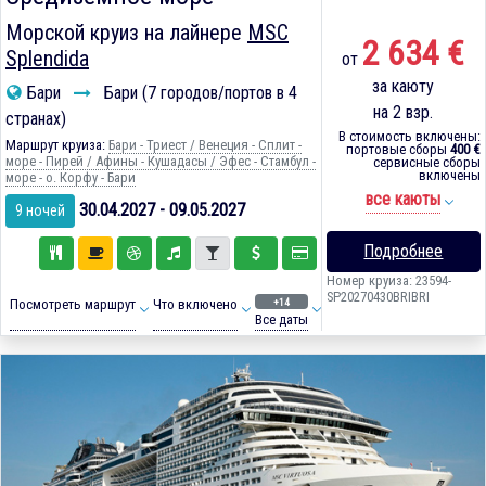
Морской круиз на лайнере
MSC
2 634 €
Splendida
от
за каюту
Бари
Бари (7 городов/портов в 4
на 2 взр.
странах)
В стоимость включены:
Маршрут круиза:
Бари - Триест / Венеция - Сплит -
портовые сборы
400 €
море - Пирей / Афины - Кушадасы / Эфес - Стамбул -
сервисные сборы
включены
море - о. Корфу - Бари
все каюты
30.04.2027 - 09.05.2027
9 ночей
Подробнее
Номер круиза: 23594-
SP20270430BRIBRI
+14
Посмотреть маршрут
Что включено
Все даты