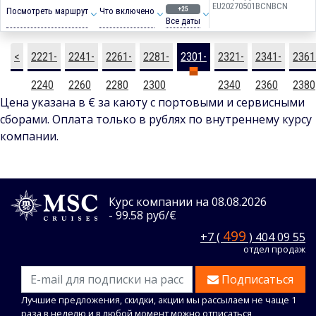
EU20270501BCNBCN
+25
Посмотреть маршрут
Что включено
Все даты
<
2221-
2241-
2261-
2281-
2301-
2321-
2341-
2361
2240
2260
2280
2300
2320
2340
2360
2380
Цена указана в € за каюту с портовыми и сервисными
сборами. Оплата только в рублях по внутреннему курсу
компании.
Курс компании на 08.08.2026
- 99.58 руб/€
499
+7 (
) 404 09 55
отдел продаж
Подписаться
Лучшие предложения, скидки, акции мы рассылаем не чаще 1
раза в неделю и в любой момент можно отписаться