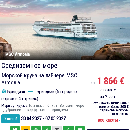
MSC Armonia
Средиземное море
Морской круиз на лайнере
MSC
1 866 €
Armonia
от
за каюту
Бриндизи
Бриндизи (6 городов/
на 2 взр.
портов в 4 странах)
В стоимость включены:
Маршрут круиза:
Бриндизи - Сплит - Венеция - море
портовые сборы
360 €
- Дубровник - о. Корфу - Котор - Бриндизи
сервисные сборы
включены
30.04.2027 - 07.05.2027
7 ночей
все каюты