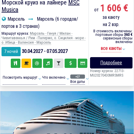
Морской круиз на лайнере
MSC
1 606 €
Musica
от
за каюту
Марсель
Марсель (6 городов/
на 2 взр.
портов в 3 странах)
В стоимость включены:
Маршрут круиза:
Марсель - Генуя / Милан -
портовые сборы
360 €
Чивитавеккья / Рим - Палермо, о. Сицилия - море -
сервисные сборы
включены
о. Ибица - Валенсия - Марсель
все каюты
30.04.2027 - 07.05.2027
7 ночей
Подробнее
Номер круиза: 22713-
MU20270430MRSMRS
+27
Посмотреть маршрут
Что включено
Все даты