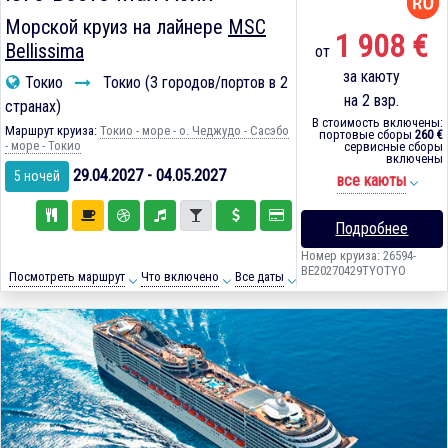
Морской круиз на лайнере
MSC
1 908 €
Bellissima
от
за каюту
Токио
Токио (3 городов/портов в 2
на 2 взр.
странах)
В стоимость включены:
Маршрут круиза:
Токио - море - о. Чеджудо - Сасэбо
портовые сборы
260 €
- море - Токио
сервисные сборы
включены
29.04.2027 - 04.05.2027
5 ночей
все каюты
Подробнее
Номер круиза: 26594-
BE20270429TYOTYO
Посмотреть маршрут
Что включено
Все даты