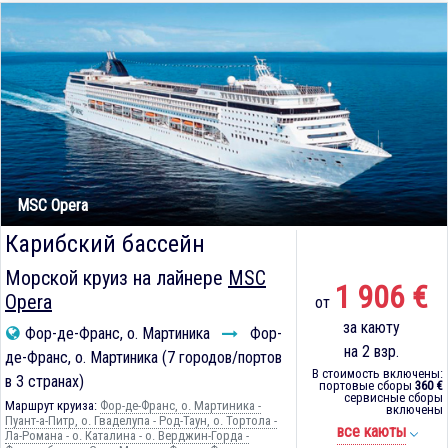
MSC Opera
Карибский бассейн
Морской круиз на лайнере
MSC
1 906 €
Opera
от
за каюту
Фор-де-Франс, о. Мартиника
Фор-
на 2 взр.
де-Франс, о. Мартиника (7 городов/портов
В стоимость включены:
в 3 странах)
портовые сборы
360 €
сервисные сборы
Маршрут круиза:
Фор-де-Франс, о. Мартиника -
включены
Пуант-а-Питр, о. Гваделупа - Род-Таун, о. Тортола -
все каюты
Ла-Романа - о. Каталина - о. Верджин-Горда -