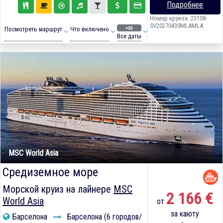
Подробнее
Номер круиза: 23108-
SV20270430MLAMLA
+30
Посмотреть маршрут
Что включено
Все даты
MSC World Asia
Средиземное море
Морской круиз на лайнере
MSC
2 166 €
World Asia
от
за каюту
Барселона
Барселона (6 городов/