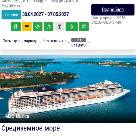
Филипсбург, о. Синт-Мартен - Фор-де-Франс, о.
Мартиника
Подробнее
30.04.2027 - 07.05.2027
7 ночей
Номер круиза: 22356-
OX20270430FDFFDF
+14
Посмотреть маршрут
Что включено
Все даты
MSC Musica
Средиземное море