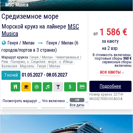
MSC Musica
Средиземное море
Морской круиз на лайнере
MSC
1 586 €
Musica
от
за каюту
Генуя / Милан
Генуя / Милан (6
на 2 взр.
городов/портов в 3 странах)
В стоимость включены:
Маршрут круиза:
Генуя / Милан - Чивитавеккья /
портовые сборы
360 €
Рим - Палермо, о. Сицилия - море - о. Ибица -
сервисные сборы
включены
Валенсия - Марсель - Генуя / Милан
все каюты
01.05.2027 - 08.05.2027
7 ночей
Подробнее
Номер круиза: 22714-
MU20270501GOAGOA
+28
Посмотреть маршрут
Что включено
Все даты