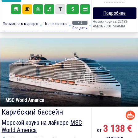
Подробнее
Номер круиза: 22133-
+15
Посмотреть маршрут
Что включено
AM20270501MIAMIA
Все даты
MSC World America
Карибский бассейн
Морской круиз на лайнере
MSC
3 138 €
World America
от
за каюту