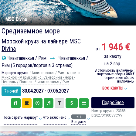
MSC Divina
Средиземное море
Морской круиз на лайнере
MSC
1 946 €
Divina
от
за каюту
Чивитавеккья / Рим
Чивитавеккья /
на 2 взр.
Рим (5 городов/портов в 3 странах)
В стоимость включены:
Маршрут круиза:
Чивитавеккья / Рим - море - о.
портовые сборы
360 €
Миконос - Мармарис - о. Санторини - море -
сервисные сборы
включены
Неаполь / Помпеи - Чивитавеккья / Рим
все каюты
30.04.2027 - 07.05.2027
7 ночей
Подробнее
Номер круиза: 23388-
DI20270430CVVCVV
+11
Посмотреть маршрут
Что включено
Все даты