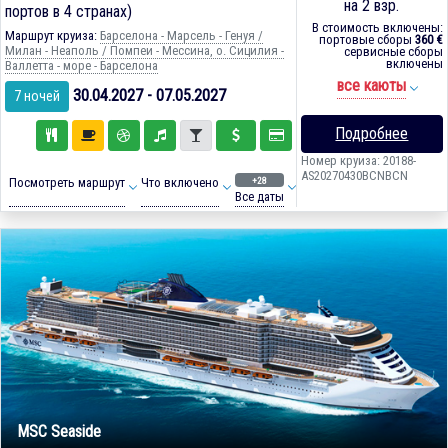
на 2 взр.
портов в 4 странах)
В стоимость включены:
Маршрут круиза:
Барселона - Марсель - Генуя /
портовые сборы
360 €
Милан - Неаполь / Помпеи - Мессина, о. Сицилия -
сервисные сборы
включены
Валлетта - море - Барселона
все каюты
30.04.2027 - 07.05.2027
7 ночей
Подробнее
Номер круиза: 20188-
AS20270430BCNBCN
+28
Посмотреть маршрут
Что включено
Все даты
MSC Seaside