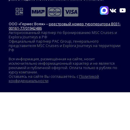
ООО «Гермес Вояж» –
реестровый номер туроператора В031-
00161-77/01942486
Авторизованный партнер по бронированию MSC Cruises и
Explora Journeys в РФ
Официальный партнер PAC Group, генерального
представителя MSC Cruises и Explora Journeys на территории
РФ
Вся информация, размещённая на сайте, носит
исключительно информационный характер и не является
рекламой и публичной офертой. Оплата только в рублях по
курсу компании.
Оставаясь на сайте Вы соглашаетесь с
Политикой
конфиденциальности