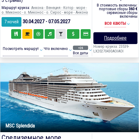
3 странах)
В стоимость включены:
Маршрут круиза:
Анкона - Венеция - Котор - море -
портовые сборы
360 €
о. Миконос - о. Миконос - о. Сирос - море - Анкона
сервисные сборы
включены
30.04.2027 - 07.05.2027
7 ночей
все каюты
Подробнее
Номер круиза: 23539-
+26
Посмотреть маршрут
Что включено
LX20270430AOIAOI
Все даты
MSC Splendida
Средиземное море