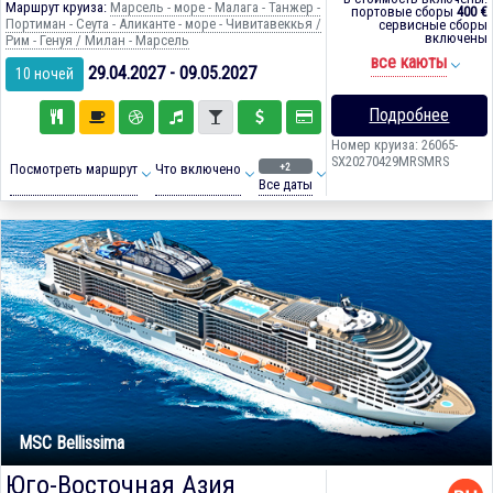
Маршрут круиза:
Марсель - море - Малага - Танжер -
портовые сборы
400 €
Портиман - Сеута - Аликанте - море - Чивитавеккья /
сервисные сборы
включены
Рим - Генуя / Милан - Марсель
все каюты
29.04.2027 - 09.05.2027
10 ночей
Подробнее
Номер круиза: 26065-
SX20270429MRSMRS
+2
Посмотреть маршрут
Что включено
Все даты
MSC Bellissima
Юго-Восточная Азия