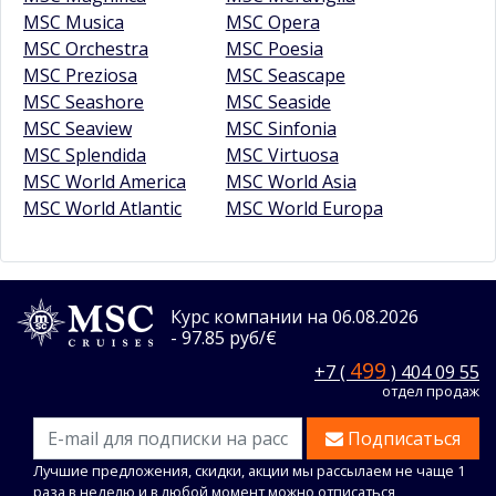
MSC Musica
MSC Opera
MSC Orchestra
MSC Poesia
MSC Preziosa
MSC Seascape
MSC Seashore
MSC Seaside
MSC Seaview
MSC Sinfonia
MSC Splendida
MSC Virtuosa
MSC World America
MSC World Asia
MSC World Atlantic
MSC World Europa
Курс компании на 06.08.2026
- 97.85 руб/€
499
+7 (
) 404 09 55
отдел продаж
Подписаться
Лучшие предложения, скидки, акции мы рассылаем не чаще 1
раза в неделю и в любой момент можно отписаться