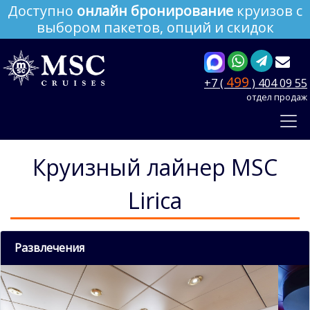
Доступно
онлайн бронирование
круизов с
выбором пакетов, опций и скидок
499
+7 (
) 404 09 55
отдел продаж
Круизный лайнер MSC
Lirica
Развлечения