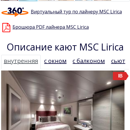
Виртуальный тур по лайнеру MSC Lirica
Брошюра PDF лайнера MSC Lirica
Описание кают MSC Lirica
внутренняя
с окном
с балконом
сьют
IB