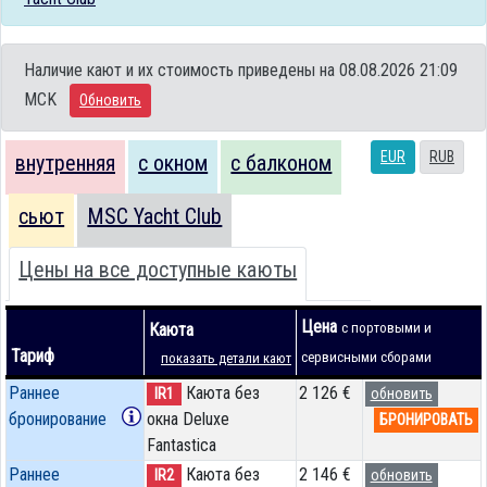
Наличие кают и их стоимость приведены на 08.08.2026 21:09
MCK
Обновить
EUR
RUB
внутренняя
с окном
с балконом
сьют
MSC Yacht Club
Цены на все доступные каюты
Цена
Каюта
с портовыми и
Тариф
сервисными сборами
показать детали кают
Раннее
Каюта без
2 126 €
IR1
обновить
бронирование
окна Deluxe
БРОНИРОВАТЬ
Fantastica
Раннее
Каюта без
2 146 €
IR2
обновить