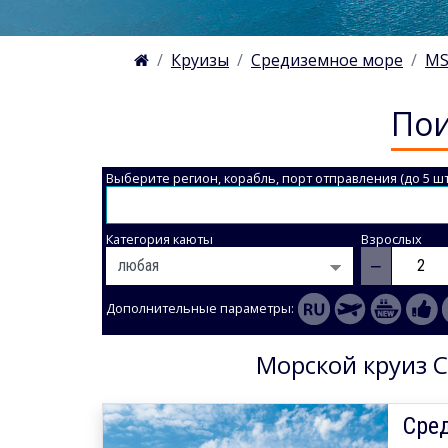
Круизы
Средиземное море
MS
Пои
Выберите регион, корабль, порт отправления (до 5 шт
Категория каюты
Взрослых
−
Дополнительные параметры:
Морской круиз С
Сред