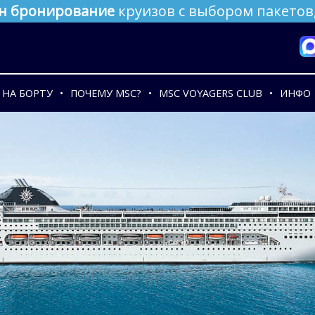
н бронирование
круизов с выбором пакетов,
НА БОРТУ
ПОЧЕМУ MSC?
MSC VOYAGERS CLUB
ИНФО