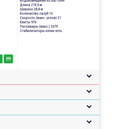
Водоизмещение 65 000 тонн
Длина 274,9 м
Ширина 28,8 м
Количество палуб 13
Скорость (макс. узлов) 21
Каюты 976
Пассажиры (макс.) 2679
Стабилизаторы качки есть