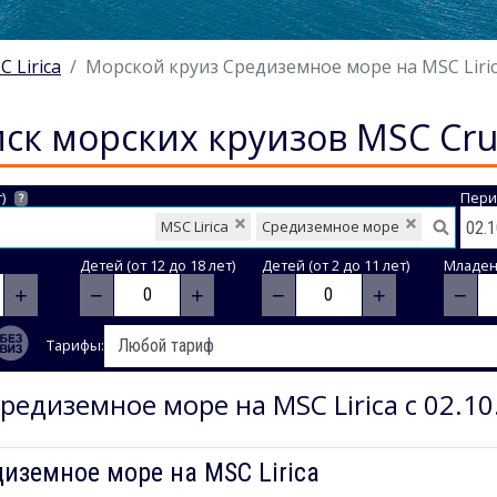
C Lirica
Морской круиз Средиземное море на MSC Lirica
ск морских круизов MSC Cru
)
Пери
?
MSC Lirica
Средиземное море
Детей (от 12 до 18 лет)
Детей (от 2 до 11 лет)
Младене
+
−
+
−
+
−
Тарифы:
редиземное море на MSC Lirica с 02.10
иземное море на MSC Lirica