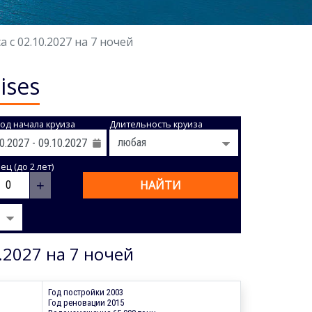
 с 02.10.2027 на 7 ночей
ises
од начала круиза
Длительность круиза
ц (до 2 лет)
+
НАЙТИ
.2027 на 7 ночей
Год постройки 2003
Год реновации 2015