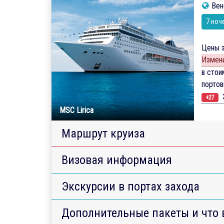
Вен
7 ноч
Цены з
Измени
в стои
порто
Э
+27
MSC Lirica
Маршрут круиза
Визовая информация
Экскурсии в портах захода
Дополнительные пакеты и что 