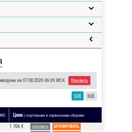
я
иведены на 07.08.2026 06:09 MCK
Обновить
EUR
RUB
ают
Цена
с портовыми и сервисными сборами
1 706 €
обновить
БРОНИРОВАТЬ