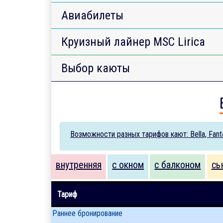
Авиабилеты
Круизный лайнер MSC Lirica
Выбор каюты
Возможности разных тарифов кают: Bella, Fantas
внутренняя
с окном
с балконом
сь
Тариф
Раннее бронирование