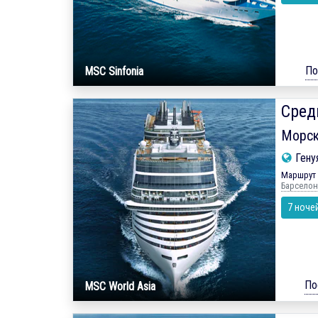
По
MSC Sinfonia
Сред
Морск
Гену
Маршрут 
Барселона
7 ноче
По
MSC World Asia