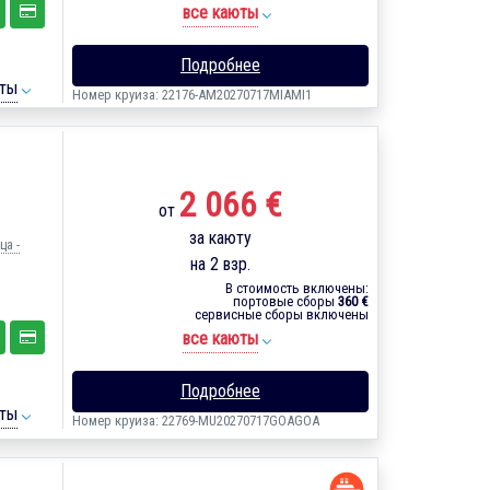
все каюты
Подробнее
ты
Номер круиза: 22176-AM20270717MIAMI1
2 066 €
от
за каюту
ца -
на 2 взр.
В стоимость включены:
портовые сборы
360 €
сервисные сборы включены
все каюты
Подробнее
ты
Номер круиза: 22769-MU20270717GOAGOA