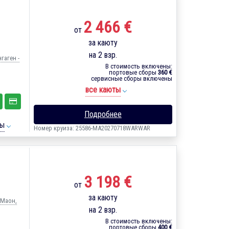
2 466 €
от
за каюту
на 2 взр.
гаген -
В стоимость включены:
портовые сборы
360 €
сервисные сборы включены
все каюты
Подробнее
ты
Номер круиза: 25586-MA20270718WARWAR
3 198 €
от
за каюту
 Маон,
на 2 взр.
В стоимость включены:
портовые сборы
400 €