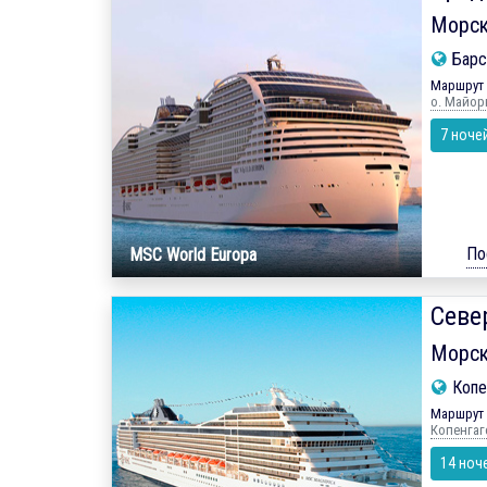
Морск
Барс
Маршрут 
о. Майор
7 ноче
По
MSC World Europa
Севе
Морск
Копе
Маршрут 
Копенгаге
14 ноч