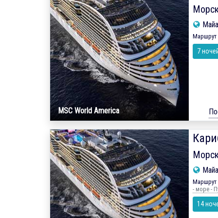
Морск
Май
Маршрут 
7 ноче
MSC World America
По
Кари
Морск
Май
Маршрут 
- море - 
14 ноч