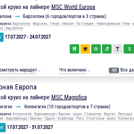
ой круиз на лайнере
MSC World Europa
елона
Барселона (6 городов/портов в 3 странах)
круиза:
Барселона - Марсель - Генуя / Милан - Ла Специя - Чивитавеккья / Рим - 
ка - Барселона
17.07.2027 - 24.07.2027
й
смотреть маршрут
Что включено
Все да
+25
рная Европа
ой круиз на лайнере
MSC Magnifica
нгаген
Копенгаген (10 городов/портов в 7 странах)
круиза:
Копенгаген - Варнемюнде / Берлин - море - Ставангер - Берген - Люнгдал -
н - Варнемюнде / Берлин - Гдыня - Клайпеда - Рига - Стокгольм - море - Копенгаг
17.07.2027 - 31.07.2027
ей