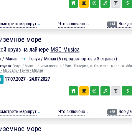
смотреть маршрут
Что включено
Все да
+14
иземное море
ой круиз на лайнере
MSC Musica
я / Милан
Генуя / Милан (6 городов/портов в 3 странах)
круиза:
Генуя / Милан - Чивитавеккья / Рим - Палермо, о. Сицилия - море - о. Иби
- Марсель - Генуя / Милан
17.07.2027 - 24.07.2027
й
смотреть маршрут
Что включено
Все да
+28
иземное море