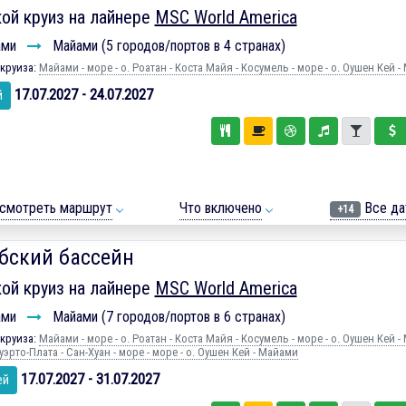
ой круиз на лайнере
MSC World America
ами
Майами (5 городов/портов в 4 странах)
круиза:
Майами - море - о. Роатан - Коста Майя - Косумель - море - о. Оушен Кей 
17.07.2027 - 24.07.2027
й
смотреть маршрут
Что включено
Все да
+14
бский бассейн
ой круиз на лайнере
MSC World America
ами
Майами (7 городов/портов в 6 странах)
круиза:
Майами - море - о. Роатан - Коста Майя - Косумель - море - о. Оушен Кей 
Пуэрто-Плата - Сан-Хуан - море - море - о. Оушен Кей - Майами
17.07.2027 - 31.07.2027
ей