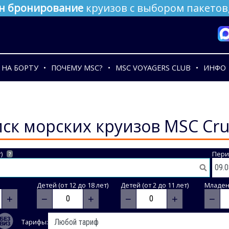
н бронирование
круизов с выбором пакетов,
НА БОРТУ
ПОЧЕМУ MSC?
MSC VOYAGERS CLUB
ИНФО
ск морских круизов MSC Cru
)
Пери
?
Детей (от 12 до 18 лет)
Детей (от 2 до 11 лет)
Младене
+
−
+
−
+
−
Тарифы: