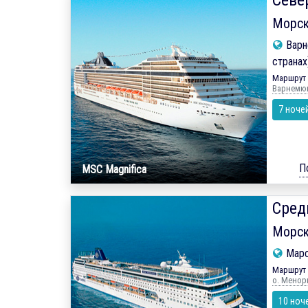
Севе
Морск
Варн
странах
Маршрут 
Варнемюн
7 ноче
П
MSC Magnifica
Сред
Морск
Мар
Маршрут 
о. Менорк
10 ноч