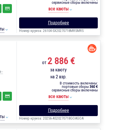
сервисные сборы включены
все каюты
Подробнее
ты
Номер круиза: 26104-SX20270718MRSMRS
2 886 €
от
за каюту
 -
на 2 взр.
В стоимость включены:
портовые сборы
360 €
сервисные сборы включены
все каюты
Подробнее
ты
Номер круиза: 20256-AS20270718GOAGOA