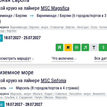
рная Европа
ой круиз на лайнере
MSC Magnifica
емюнде / Берлин
Варнемюнде / Берлин (6 городов/портов в 3
)
круиза:
Варнемюнде / Берлин - море - Ставангер - Берген - Люнгдал - Осло - Копен
де / Берлин
18.07.2027 - 25.07.2027
й
осмотреть маршрут
Что включено
Все да
иземное море
ой круиз на лайнере
MSC Sinfonia
сель
Марсель (8 городов/портов в 4 странах)
круиза:
Марсель - море - Малага - Кадиc / Севилья - Лиссабон - море - Аликанте -
а - Ольбия, о. Сардиния - Генуя / Милан - Марсель
18.07.2027 - 28.07.2027
ей