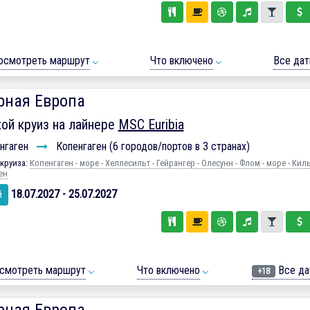
осмотреть маршрут
Что включено
Все да
рная Европа
ой круиз на лайнере
MSC Euribia
нгаген
Копенгаген (6 городов/портов в 3 странах)
круиза:
Копенгаген - море - Хеллесильт - Гейрангер - Олесунн - Флом - море - Киль
ен
18.07.2027 - 25.07.2027
й
смотреть маршрут
Что включено
Все да
+18