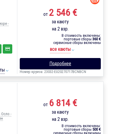
2 546 €
от
за каюту
море -
на 2 взр.
В стоимость включены:
портовые сборы
360 €
сервисные сборы включены
все каюты
Подробнее
ты
Номер круиза: 23032-EU20270717BCNBCN
6 814 €
от
за каюту
 Осло -
ен
на 2 взр.
В стоимость включены:
портовые сборы
500 €
сервисные сборы включены