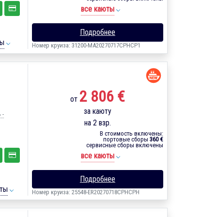
все каюты
Подробнее
ты
Номер круиза: 31200-MA20270717CPHCP1
2 806 €
от
за каюту
 -
на 2 взр.
В стоимость включены:
портовые сборы
360 €
сервисные сборы включены
все каюты
Подробнее
ты
Номер круиза: 25548-ER20270718CPHCPH