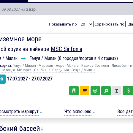
о 09.08.2027 на
2 взр.
,
Показывать по
Сортировать по
иземное море
ой круиз на лайнере
MSC Sinfonia
я / Милан
Генуя / Милан (8 городов/портов в 4 странах)
круиза:
Генуя / Милан - Марсель - море - Малага - Кадиc / Севилья - Лиссабон - м
- Маон, о. Менорка - Ольбия, о. Сардиния - Генуя / Милан
17.07.2027 - 27.07.2027
ей
осмотреть маршрут
Что включено
Все да
бский бассейн