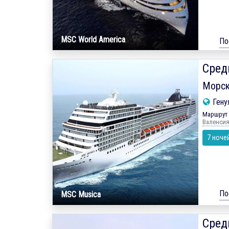
MSC World America
По
Сред
Морск
Гену
Маршрут 
Валенсия 
7 ноче
По
MSC Musica
Сред