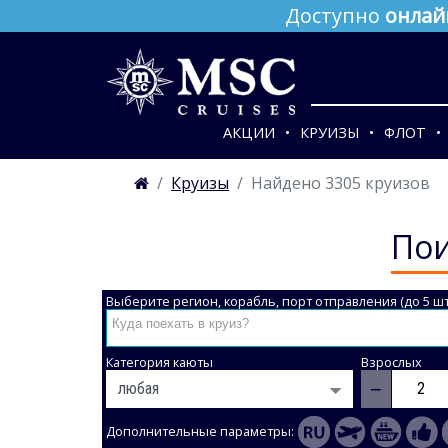
Доступно
онлай
АКЦИИ
КРУИЗЫ
ФЛОТ
Круизы
Найдено 3305 круизов
Пои
Выберите регион, корабль, порт отправления (до 5 шт
Категория каюты
Взрослых
−
Дополнительные параметры: