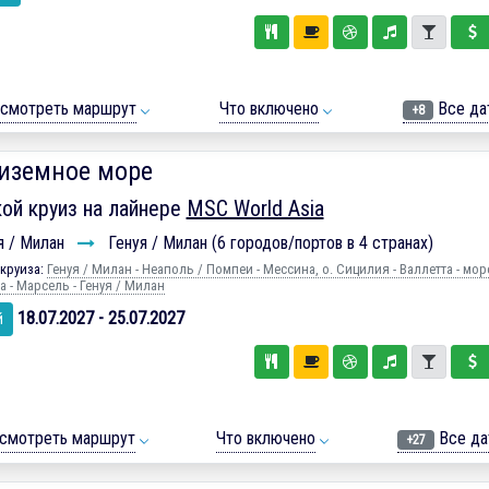
смотреть маршрут
Что включено
Все да
+8
иземное море
ой круиз на лайнере
MSC World Asia
я / Милан
Генуя / Милан (6 городов/портов в 4 странах)
круиза:
Генуя / Милан - Неаполь / Помпеи - Мессина, о. Сицилия - Валлетта - море
 - Марсель - Генуя / Милан
18.07.2027 - 25.07.2027
й
смотреть маршрут
Что включено
Все да
+27