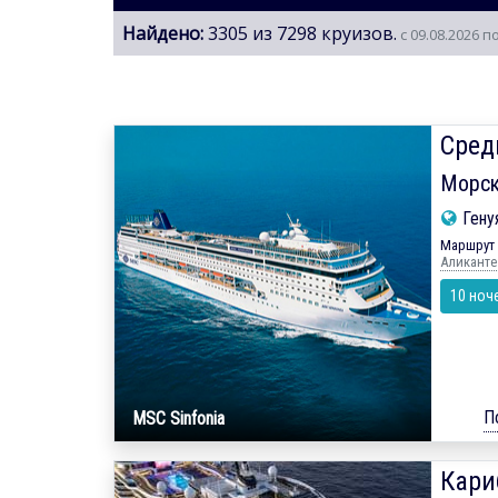
Найдено:
3305 из 7298 круизов.
с 09.08.2026 п
Сред
Морск
Гену
Маршрут 
Аликанте 
10 ноч
П
MSC Sinfonia
Кари