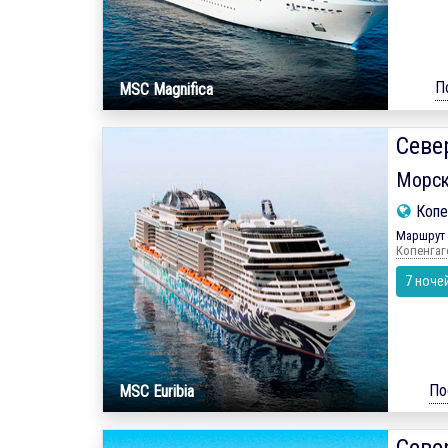
П
MSC Magnifica
Севе
Морск
Копе
Маршрут 
Копенгаг
7 ноче
По
MSC Euribia