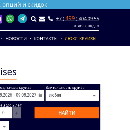
 опций и скидок
499
+7 (
) 404 09 55
отдел продаж
НОВОСТИ
КОНТАКТЫ
ЛЮКС-КРУИЗЫ
ises
од начала круиза
Длительность круиза
ц (до 2 лет)
+
НАЙТИ