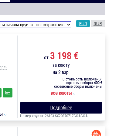
EUR
RUB
3 198 €
от
за каюту
оре -
на 2 взр.
В стоимость включены:
портовые сборы
400 €
сервисные сборы включены
все каюты
Подробнее
ты
Номер круиза: 26103-SX20270717GOAGOA