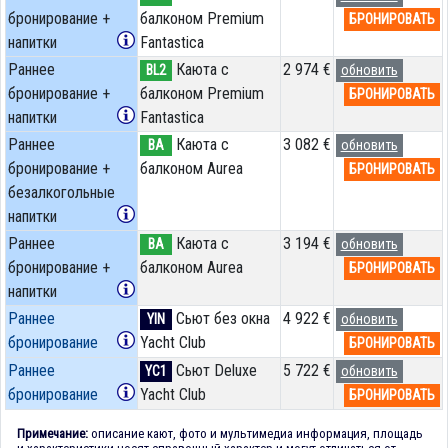
бронирование +
балконом Premium
БРОНИРОВАТЬ
напитки
Fantastica
Раннее
Каюта с
2 974 €
BL2
обновить
бронирование +
балконом Premium
БРОНИРОВАТЬ
напитки
Fantastica
Раннее
Каюта с
3 082 €
BA
обновить
бронирование +
балконом Aurea
БРОНИРОВАТЬ
безалкогольные
напитки
Раннее
Каюта с
3 194 €
BA
обновить
бронирование +
балконом Aurea
БРОНИРОВАТЬ
напитки
Раннее
Сьют без окна
4 922 €
YIN
обновить
бронирование
Yacht Club
БРОНИРОВАТЬ
Раннее
Сьют Deluxe
5 722 €
YC1
обновить
бронирование
Yacht Club
БРОНИРОВАТЬ
Примечание:
описание кают, фото и мультимедиа информация, площадь