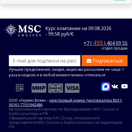
Курс компании на 09.08.2026
- 99.58 руб/€
499
+7 (
) 404 09 55
отдел продаж
Подписаться
Лучшие предложения, скидки, акции мы рассылаем не чаще 1
раза в неделю и в любой момент можно отписаться
ООО «Гермес Вояж» –
реестровый номер туроператора В031-
00161-77/01942486
Авторизованный партнер по бронированию MSC Cruises и
Explora Journeys в РФ
Официальный партнер PAC Group, генерального
представителя MSC Cruises и Explora Journeys на территории
РФ