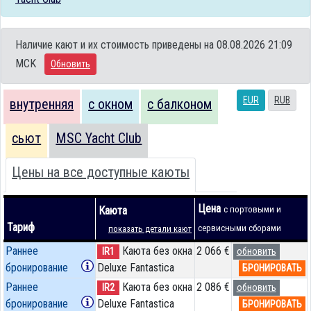
Наличие кают и их стоимость приведены на 08.08.2026 21:09
MCK
Обновить
EUR
RUB
внутренняя
с окном
с балконом
сьют
MSC Yacht Club
Цены на все доступные каюты
Цена
Каюта
с портовыми и
Тариф
сервисными сборами
показать детали кают
Раннее
Каюта без окна
2 066 €
IR1
обновить
бронирование
Deluxe Fantastica
БРОНИРОВАТЬ
Раннее
Каюта без окна
2 086 €
IR2
обновить
бронирование
Deluxe Fantastica
БРОНИРОВАТЬ