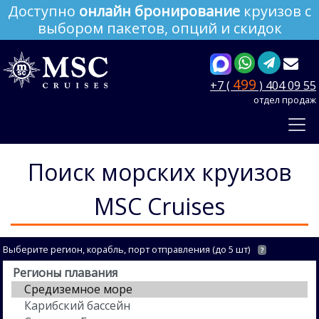
Доступно
онлайн бронирование
круизов с
выбором пакетов, опций и скидок
499
+7 (
) 404 09 55
отдел продаж
Поиск морских круизов
MSC Cruises
Выберите регион, корабль, порт отправления (до 5 шт)
?