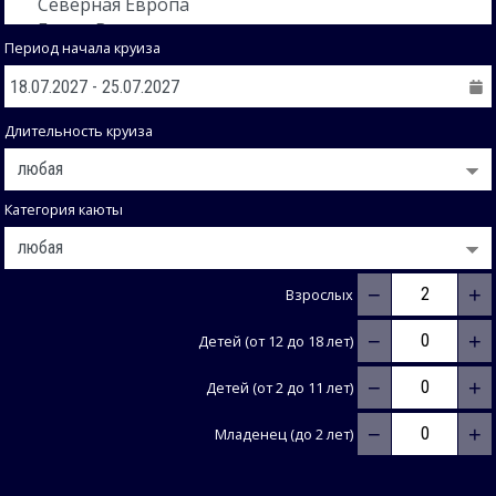
Период начала круиза
Длительность круиза
Категория каюты
−
+
Взрослых
−
+
Детей (от 12 до 18 лет)
−
+
Детей (от 2 до 11 лет)
−
+
Младенец (до 2 лет)