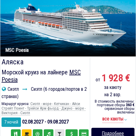
MSC Poesia
Аляска
Морской круиз на лайнере
MSC
1 928 €
Poesia
от
за каюту
Сиэтл
Сиэтл (6 городов/портов в 2
на 2 взр.
странах)
В стоимость включены:
Маршрут круиза:
Сиэтл - море - Кетчикан - Айси
портовые сборы
360 €
Стрейт Поинт - Трейси Арм фьорд - Джуно - море -
сервисные сборы
включены
Виктория - Сиэтл
все каюты
02.08.2027 - 09.08.2027
7 ночей
Подробнее