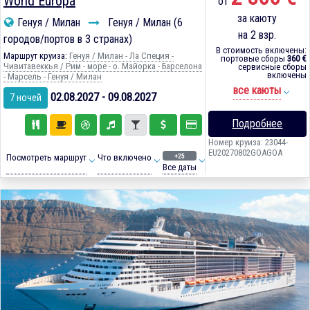
World Europa
от
за каюту
Генуя / Милан
Генуя / Милан (6
на 2 взр.
городов/портов в 3 странах)
В стоимость включены:
Маршрут круиза:
Генуя / Милан - Ла Специя -
портовые сборы
360 €
Чивитавеккья / Рим - море - о. Майорка - Барселона
сервисные сборы
включены
- Марсель - Генуя / Милан
все каюты
02.08.2027 - 09.08.2027
7 ночей
Подробнее
Номер круиза: 23044-
EU20270802GOAGOA
+25
Посмотреть маршрут
Что включено
Все даты