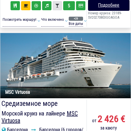
Подробнее
Номер круиза: 23189-
SV20270803GOAGOA
+29
Посмотреть маршрут
Что включено
Все даты
MSC Virtuosa
Средиземное море
Морской круиз на лайнере
MSC
2 426 €
Virtuosa
от
за каюту
Барселона
Барселона (6 городов/