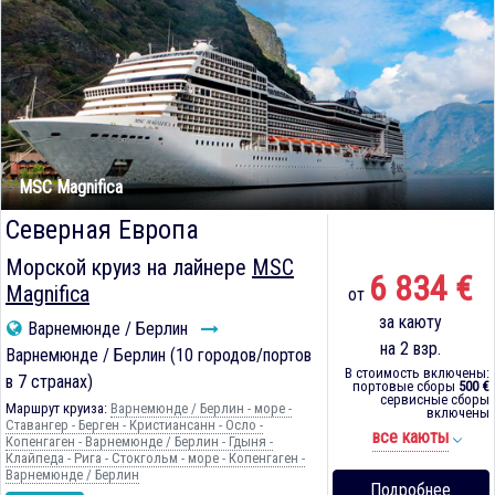
MSC Magnifica
Северная Европа
Морской круиз на лайнере
MSC
6 834 €
Magnifica
от
за каюту
Варнемюнде / Берлин
на 2 взр.
Варнемюнде / Берлин (10 городов/портов
В стоимость включены:
в 7 странах)
портовые сборы
500 €
сервисные сборы
Маршрут круиза:
Варнемюнде / Берлин - море -
включены
Ставангер - Берген - Кристиансанн - Осло -
все каюты
Копенгаген - Варнемюнде / Берлин - Гдыня -
Клайпеда - Рига - Стокгольм - море - Копенгаген -
Варнемюнде / Берлин
Подробнее