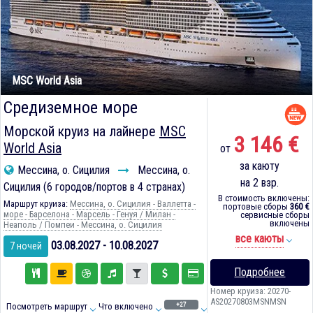
MSC World Asia
Средиземное море
Морской круиз на лайнере
MSC
3 146 €
World Asia
от
за каюту
Мессина, о. Сицилия
Мессина, о.
на 2 взр.
Сицилия (6 городов/портов в 4 странах)
В стоимость включены:
Маршрут круиза:
Мессина, о. Сицилия - Валлетта -
портовые сборы
360 €
море - Барселона - Марсель - Генуя / Милан -
сервисные сборы
включены
Неаполь / Помпеи - Мессина, о. Сицилия
все каюты
03.08.2027 - 10.08.2027
7 ночей
Подробнее
Номер круиза: 20270-
AS20270803MSNMSN
+27
Посмотреть маршрут
Что включено