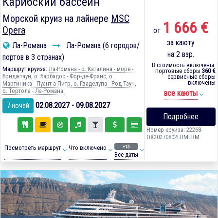
Карибский бассейн
Морской круиз на лайнере
MSC
1 666 €
Opera
от
за каюту
Ла-Романа
Ла-Романа (6 городов/
на 2 взр.
портов в 3 странах)
В стоимость включены:
Маршрут круиза:
Ла-Романа - о. Каталина - море -
портовые сборы
360 €
Бриджтаун, о. Барбадос - Фор-де-Франс, о.
сервисные сборы
включены
Мартиника - Пуант-а-Питр, о. Гваделупа - Род-Таун,
о. Тортола - Ла-Романа
все каюты
02.08.2027 - 09.08.2027
7 ночей
Подробнее
Номер круиза: 22268-
OX20270802LRMLRM
+15
Посмотреть маршрут
Что включено
Все даты