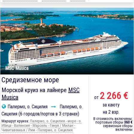
MSC Musica
Средиземное море
Морской круиз на лайнере
MSC
2 266 €
Musica
от
за каюту
Палермо, о. Сицилия
Палермо, о.
на 2 взр.
Сицилия (6 городов/портов в 3 странах)
В стоимость включены:
Маршрут круиза:
Палермо, о. Сицилия - море - о.
портовые сборы
360 €
Ибица - Валенсия - Марсель - Генуя / Милан -
сервисные сборы
включены
Чивитавеккья / Рим - Палермо, о. Сицилия