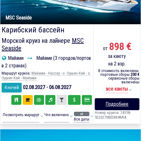
MSC Seaside
Карибский бассейн
Морской круиз на лайнере
MSC
898 €
Seaside
от
за каюту
Майами
Майами (3 городов/портов
на 2 взр.
в 2 странах)
В стоимость включены:
Маршрут круиза:
Майами - Нассау - о. Оушен Кей - о.
портовые сборы
200 €
Оушен Кей - Майами
сервисные сборы
включены
02.08.2027 - 06.08.2027
4 ночей
все каюты
Подробнее
Номер круиза: 24358-
+9
Посмотреть маршрут
Что включено
SE20270802MIAMIA
Все даты