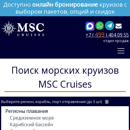
Доступно
онлайн бронирование
круизов с
выбором пакетов, опций и скидок
499
+7 (
) 404 09 55
отдел продаж
Поиск морских круизов
MSC Cruises
Выберите регион, корабль, порт отправления (до 5 шт)
?