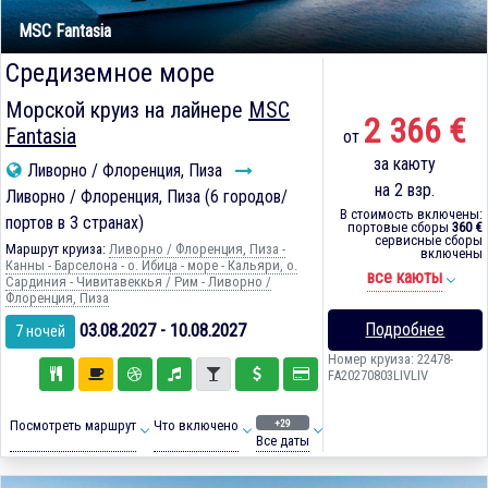
MSC Fantasia
Средиземное море
Морской круиз на лайнере
MSC
2 366 €
Fantasia
от
за каюту
Ливорно / Флоренция, Пиза
на 2 взр.
Ливорно / Флоренция, Пиза (6 городов/
В стоимость включены:
портов в 3 странах)
портовые сборы
360 €
сервисные сборы
Маршрут круиза:
Ливорно / Флоренция, Пиза -
включены
Канны - Барселона - о. Ибица - море - Кальяри, о.
все каюты
Сардиния - Чивитавеккья / Рим - Ливорно /
Флоренция, Пиза
Подробнее
03.08.2027 - 10.08.2027
7 ночей
Номер круиза: 22478-
FA20270803LIVLIV
+29
Посмотреть маршрут
Что включено
Все даты