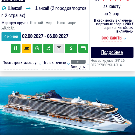
за каюту
Шанхай
Шанхай (2 городов/портов
на 2 взр.
в 2 странах)
В стоимость включены:
Маршрут круиза:
Шанхай - море - Наха - море -
портовые сборы
200 €
Шанхай
сервисные сборы
включены
02.08.2027 - 06.08.2027
4 ночей
все каюты
Подробнее
Номер круиза: 29126-
+1
Посмотреть маршрут
Что включено
BE20270802SHASHA
Все даты