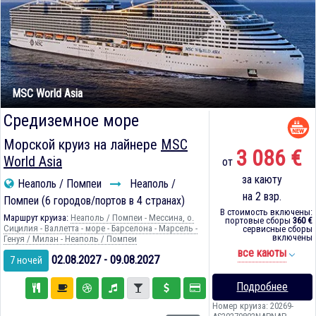
MSC World Asia
Средиземное море
Морской круиз на лайнере
MSC
3 086 €
World Asia
от
за каюту
Неаполь / Помпеи
Неаполь /
на 2 взр.
Помпеи (6 городов/портов в 4 странах)
В стоимость включены:
Маршрут круиза:
Неаполь / Помпеи - Мессина, о.
портовые сборы
360 €
Сицилия - Валлетта - море - Барселона - Марсель -
сервисные сборы
включены
Генуя / Милан - Неаполь / Помпеи
все каюты
02.08.2027 - 09.08.2027
7 ночей
Подробнее
Номер круиза: 20269-