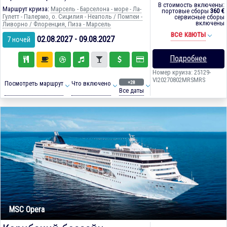
В стоимость включены:
Маршрут круиза:
Марсель - Барселона - море - Ла-
портовые сборы
360 €
Гулетт - Палермо, о. Сицилия - Неаполь / Помпеи -
сервисные сборы
включены
Ливорно / Флоренция, Пиза - Марсель
все каюты
02.08.2027 - 09.08.2027
7 ночей
Подробнее
Номер круиза: 25129-
VI20270802MRSMRS
+28
Посмотреть маршрут
Что включено
Все даты
MSC Opera