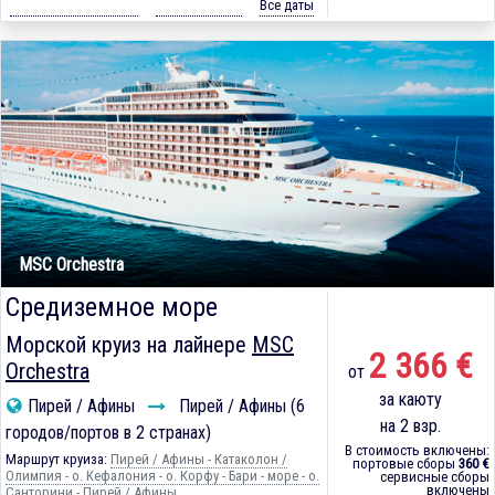
Все даты
MSC Orchestra
Средиземное море
Морской круиз на лайнере
MSC
2 366 €
Orchestra
от
за каюту
Пирей / Афины
Пирей / Афины (6
на 2 взр.
городов/портов в 2 странах)
В стоимость включены:
Маршрут круиза:
Пирей / Афины - Катаколон /
портовые сборы
360 €
Олимпия - о. Кефалония - о. Корфу - Бари - море - о.
сервисные сборы
включены
Санторини - Пирей / Афины