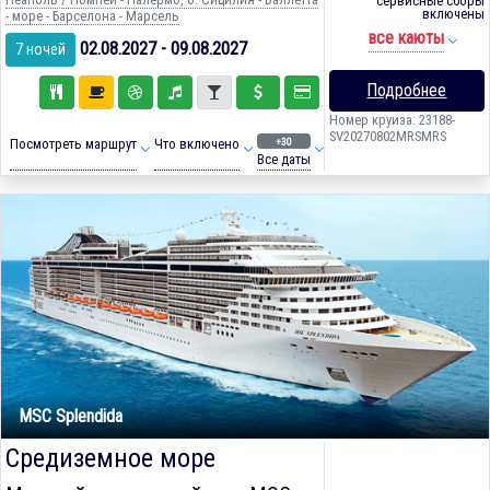
сервисные сборы
включены
- море - Барселона - Марсель
все каюты
02.08.2027 - 09.08.2027
7 ночей
Подробнее
Номер круиза: 23188-
SV20270802MRSMRS
+30
Посмотреть маршрут
Что включено
Все даты
MSC Splendida
Средиземное море