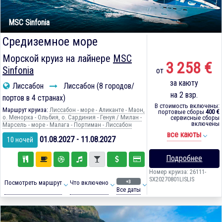
MSC Sinfonia
Средиземное море
Морской круиз на лайнере
MSC
3 258 €
Sinfonia
от
за каюту
Лиссабон
Лиссабон (8 городов/
на 2 взр.
портов в 4 странах)
В стоимость включены:
Маршрут круиза:
Лиссабон - море - Аликанте - Маон,
портовые сборы
400 €
о. Менорка - Ольбия, о. Сардиния - Генуя / Милан -
сервисные сборы
включены
Марсель - море - Малага - Портиман - Лиссабон
все каюты
01.08.2027 - 11.08.2027
10 ночей
Подробнее
Номер круиза: 26111-
SX20270801LISLIS
+3
Посмотреть маршрут
Что включено
Все даты