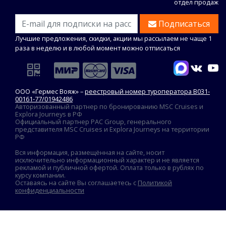
отдел продаж
Подписаться
Лучшие предложения, скидки, акции мы рассылаем не чаще 1
раза в неделю и в любой момент можно отписаться
ООО «Гермес Вояж» –
реестровый номер туроператора В031-
00161-77/01942486
Авторизованный партнер по бронированию MSC Cruises и
Explora Journeys в РФ
Официальный партнер PAC Group, генерального
представителя MSC Cruises и Explora Journeys на территории
РФ
Вся информация, размещённая на сайте, носит
исключительно информационный характер и не является
рекламой и публичной офертой. Оплата только в рублях по
курсу компании.
Оставаясь на сайте Вы соглашаетесь с
Политикой
конфиденциальности