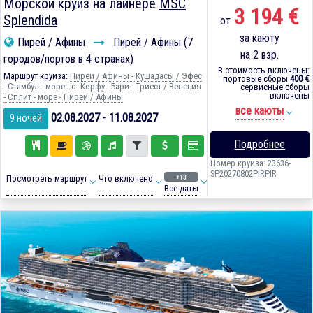
Морской круиз на лайнере
MSC
3 194 €
Splendida
от
за каюту
Пирей / Афины
Пирей / Афины (7
на 2 взр.
городов/портов в 4 странах)
В стоимость включены:
Маршрут круиза:
Пирей / Афины - Кушадасы / Эфес
портовые сборы
400 €
- Стамбул - море - о. Корфу - Бари - Триест / Венеция
сервисные сборы
включены
- Сплит - море - Пирей / Афины
все каюты
02.08.2027 - 11.08.2027
9 ночей
Подробнее
Номер круиза: 23636-
SP20270802PIRPIR
+13
Посмотреть маршрут
Что включено
Все даты