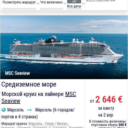
AS20270802NAPNAP
+27
Посмотреть маршрут
Что включено
Все даты
MSC Seaview
Средиземное море
Морской круиз на лайнере
MSC
2 646 €
Seaview
от
за каюту
Марсель
Марсель (6 городов/
на 2 взр.
портов в 4 странах)
В стоимость включены:
Маршрут круиза:
Марсель - Генуя / Милан -
портовые сборы
360 €
Неаполь / Помпеи - Палермо, о. Сицилия - Валлетта