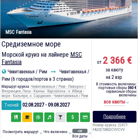
MSC Fantasia
Средиземное море
Морской круиз на лайнере
MSC
2 366 €
Fantasia
от
за каюту
Чивитавеккья / Рим
Чивитавеккья /
на 2 взр.
Рим (6 городов/портов в 3 странах)
В стоимость включены:
Маршрут круиза:
Чивитавеккья / Рим - Ливорно /
портовые сборы
360 €
Флоренция, Пиза - Канны - Барселона - о. Ибица -
сервисные сборы
включены
море - Кальяри, о. Сардиния - Чивитавеккья / Рим
все каюты
02.08.2027 - 09.08.2027
7 ночей
Подробнее
Номер круиза: 22477-
FA20270802CVVCVV
+30
Посмотреть маршрут
Что включено
Все даты