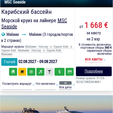
MSC Seaside
Карибский бассейн
Морской круиз на лайнере
MSC
1 668 €
Seaside
от
за каюту
Майами
Майами (3 городов/портов
на 2 взр.
в 2 странах)
В стоимость включены:
Маршрут круиза:
Майами - Нассау - о. Оушен Кей - о.
портовые сборы
360 €
Оушен Кей - Майами - Нассау - о. Оушен Кей -
сервисные сборы
включены
Майами
все каюты
02.08.2027 - 09.08.2027
7 ночей
Подробнее
Номер круиза: 31126-
SE20270802MIAMI1
+9
Посмотреть маршрут
Что включено
Все даты