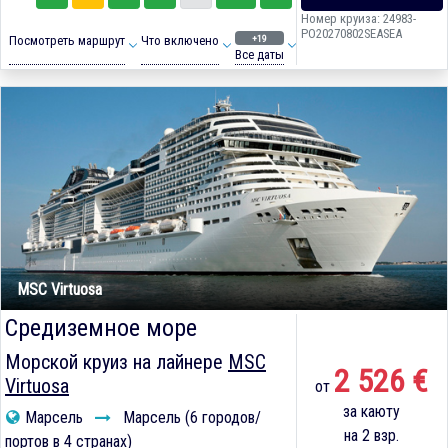
Номер круиза: 24983-
PO20270802SEASEA
+19
Посмотреть маршрут
Что включено
Все даты
MSC Virtuosa
Средиземное море
Морской круиз на лайнере
MSC
2 526 €
Virtuosa
от
за каюту
Марсель
Марсель (6 городов/
на 2 взр.
портов в 4 странах)