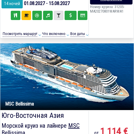
01.08.2027 - 15.08.2027
14 ночей
Номер круиза: 31205-
MA20270801WARWA1
Посмотреть маршрут
Что включено
Все даты
MSC Bellissima
Юго-Восточная Азия
Морской круиз на лайнере
MSC
1 114 €
Bellissima
от