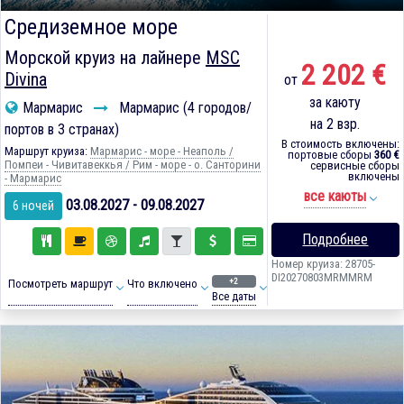
Средиземное море
Морской круиз на лайнере
MSC
2 202 €
Divina
от
за каюту
Мармарис
Мармарис (4 городов/
на 2 взр.
портов в 3 странах)
В стоимость включены:
Маршрут круиза:
Мармарис - море - Неаполь /
портовые сборы
360 €
Помпеи - Чивитавеккья / Рим - море - о. Санторини
сервисные сборы
включены
- Мармарис
все каюты
03.08.2027 - 09.08.2027
6 ночей
Подробнее
Номер круиза: 28705-
DI20270803MRMMRM
+2
Посмотреть маршрут
Что включено
Все даты