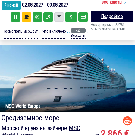
все каюты
02.08.2027 - 09.08.2027
7 ночей
Подробнее
Номер круиза: 22781-
MU20270802PMOPMO
+27
Посмотреть маршрут
Что включено
Все даты
MSC World Europa
Средиземное море
Морской круиз на лайнере
MSC
2 866 €