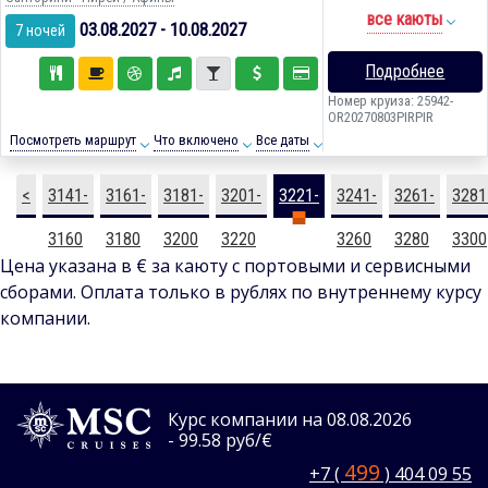
все каюты
03.08.2027 - 10.08.2027
7 ночей
Подробнее
Номер круиза: 25942-
OR20270803PIRPIR
Посмотреть маршрут
Что включено
Все даты
<
3141-
3161-
3181-
3201-
3221-
3241-
3261-
3281
3160
3180
3200
3220
3240
3260
3280
3300
Цена указана в € за каюту с портовыми и сервисными
сборами. Оплата только в рублях по внутреннему курсу
компании.
Курс компании на 08.08.2026
- 99.58 руб/€
499
+7 (
) 404 09 55