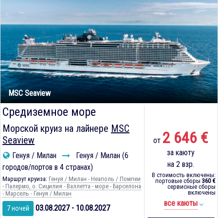
MSC Seaview
Средиземное море
Морской круиз на лайнере
MSC
2 646 €
Seaview
от
за каюту
Генуя / Милан
Генуя / Милан (6
на 2 взр.
городов/портов в 4 странах)
В стоимость включены:
Маршрут круиза:
Генуя / Милан - Неаполь / Помпеи
портовые сборы
360 €
- Палермо, о. Сицилия - Валлетта - море - Барселона
сервисные сборы
включены
- Марсель - Генуя / Милан
все каюты
03.08.2027 - 10.08.2027
7 ночей