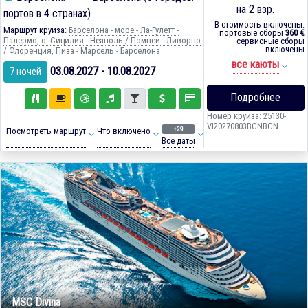
на 2 взр.
портов в 4 странах)
В стоимость включены:
Маршрут круиза:
Барселона - море - Ла-Гулетт -
портовые сборы
360 €
Палермо, о. Сицилия - Неаполь / Помпеи - Ливорно
сервисные сборы
включены
/ Флоренция, Пиза - Марсель - Барселона
все каюты
03.08.2027 - 10.08.2027
7 ночей
Подробнее
Номер круиза: 25130-
VI20270803BCNBCN
+29
Посмотреть маршрут
Что включено
Все даты
MSC Divina