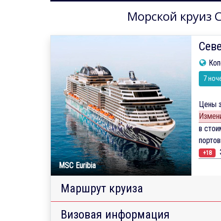
Морской круиз С
Севе
Коп
7 ноч
Цены з
Измени
в стои
порто
Э
+18
MSC Euribia
Маршрут круиза
Визовая информация