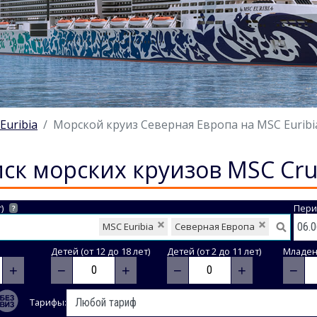
Euribia
Морской круиз Северная Европа на MSC Euribia 
ск морских круизов MSC Cru
)
Пери
?
MSC Euribia
Северная Европа
Детей (от 12 до 18 лет)
Детей (от 2 до 11 лет)
Младене
+
−
+
−
+
−
Тарифы: