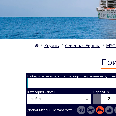
Круизы
Северная Европа
MSC 
Пои
Выберите регион, корабль, порт отправления (до 5 шт
Категория каюты
Взрослых
−
Дополнительные параметры: