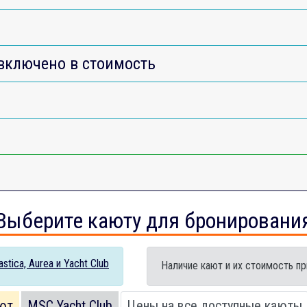
включено в стоимость
Выберите каюту для бронировани
tica, Aurea и Yacht Club
Наличие кают и их стоимость пр
ют
MSC Yacht Club
Цены на все доступные каюты