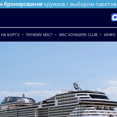
н бронирование
круизов с выбором пакетов,
НА БОРТУ
ПОЧЕМУ MSC?
MSC VOYAGERS CLUB
ИНФО