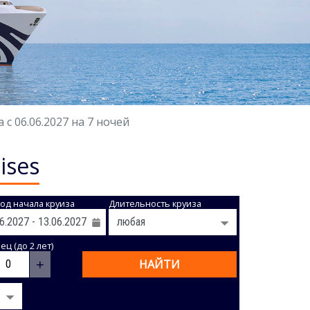
с 06.06.2027 на 7 ночей
ises
од начала круиза
Длительность круиза
ц (до 2 лет)
+
НАЙТИ