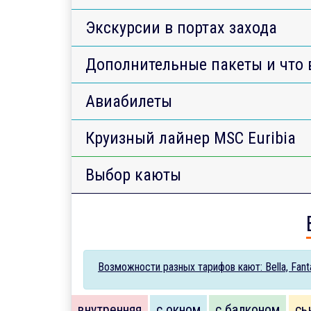
Экскурсии в портах захода
Дополнительные пакеты и что 
Авиабилеты
Круизный лайнер MSC Euribia
Выбор каюты
Возможности разных тарифов кают: Bella, Fantas
внутренняя
с окном
с балконом
сь