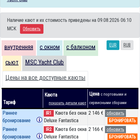
Наличие кают и их стоимость приведены на 09.08.2026 06:10
MCK
Обновить
EUR
RUB
внутренняя
с окном
с балконом
сьют
MSC Yacht Club
Цены на все доступные каюты
Цена
Каюта
с портовыми и
Тариф
сервисными сборами
показать детали кают
Раннее
Каюта без окна
2 146 €
IR1
обновить
бронирование
Deluxe Fantastica
БРОНИРОВАТЬ
Раннее
Каюта без окна
2 166 €
IR2
обновить
бронирование
Deluxe Fantastica
БРОНИРОВАТЬ