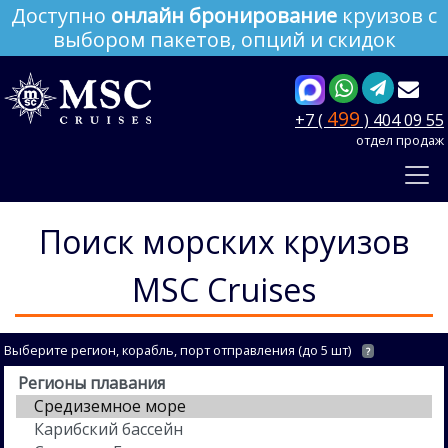
Доступно
онлайн бронирование
круизов с
выбором пакетов, опций и скидок
499
+7 (
) 404 09 55
отдел продаж
Поиск морских круизов
MSC Cruises
Выберите регион, корабль, порт отправления (до 5 шт)
?