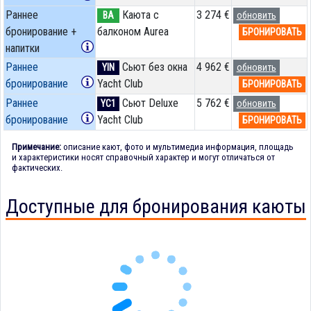
Раннее
Каюта с
3 274 €
BA
обновить
бронирование +
балконом Aurea
БРОНИРОВАТЬ
напитки
Раннее
Сьют без окна
4 962 €
YIN
обновить
бронирование
Yacht Club
БРОНИРОВАТЬ
Раннее
Сьют Deluxe
5 762 €
YC1
обновить
бронирование
Yacht Club
БРОНИРОВАТЬ
Примечание:
описание кают, фото и мультимедиа информация, площадь
и характеристики носят справочный характер и могут отличаться от
фактических.
Доступные для бронирования каюты