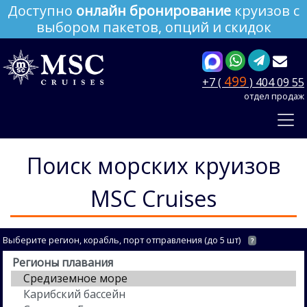
Доступно
онлайн бронирование
круизов с
выбором пакетов, опций и скидок
499
+7 (
) 404 09 55
отдел продаж
Поиск морских круизов
MSC Cruises
Выберите регион, корабль, порт отправления (до 5 шт)
?