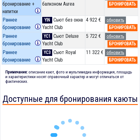
бронирование +
балконом Aurea
БРОНИРОВАТЬ
напитки
Раннее
Сьют без окна
4 922 €
YIN
обновить
бронирование
Yacht Club
БРОНИРОВАТЬ
Раннее
Сьют Deluxe
5 722 €
YC1
обновить
бронирование
Yacht Club
БРОНИРОВАТЬ
Раннее
Сьют Royal
11 322 €
YC3
обновить
бронирование
Yacht Club
БРОНИРОВАТЬ
Примечание:
описание кают, фото и мультимедиа информация, площадь
и характеристики носят справочный характер и могут отличаться от
фактических.
Доступные для бронирования каюты