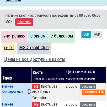
Наличие кают и их стоимость приведены на 09.08.2026 06:09
MCK
Обновить
EUR
RUB
внутренняя
с окном
с балконом
сьют
MSC Yacht Club
Цены на все доступные каюты
Цена
Каюта
с портовыми и
Тариф
сервисными сборами
показать детали кают
Раннее
Каюта без
2 066 €
IR1
обновить
бронирование
окна Deluxe
БРОНИРОВАТЬ
Fantastica
Раннее
Каюта без
2 086 €
IR2
обновить