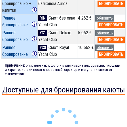
бронирование +
балконом Aurea
БРОНИРОВАТЬ
напитки
Раннее
Сьют без окна
4 262 €
YIN
обновить
бронирование
Yacht Club
БРОНИРОВАТЬ
Раннее
Сьют Deluxe
5 062 €
YC1
обновить
бронирование
Yacht Club
БРОНИРОВАТЬ
Раннее
Сьют Royal
10 662 €
YC3
обновить
бронирование
Yacht Club
БРОНИРОВАТЬ
Примечание:
описание кают, фото и мультимедиа информация, площадь
и характеристики носят справочный характер и могут отличаться от
фактических.
Доступные для бронирования каюты