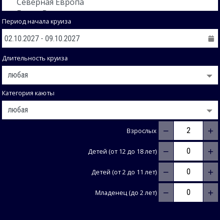
Период начала круиза
Длительность круиза
Категория каюты
−
+
Взрослых
−
+
Детей (от 12 до 18 лет)
−
+
Детей (от 2 до 11 лет)
−
+
Младенец (до 2 лет)