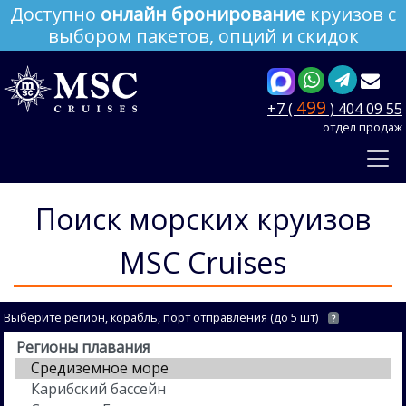
Доступно
онлайн бронирование
круизов с
выбором пакетов, опций и скидок
499
+7 (
) 404 09 55
отдел продаж
Поиск морских круизов
MSC Cruises
Выберите регион, корабль, порт отправления (до 5 шт)
?