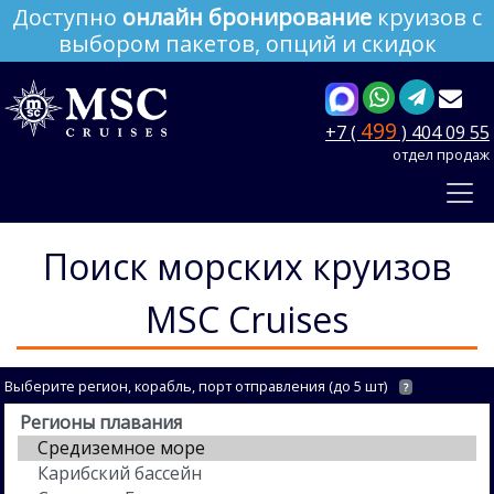
Доступно
онлайн бронирование
круизов с
выбором пакетов, опций и скидок
499
+7 (
) 404 09 55
отдел продаж
Поиск морских круизов
MSC Cruises
Выберите регион, корабль, порт отправления (до 5 шт)
?