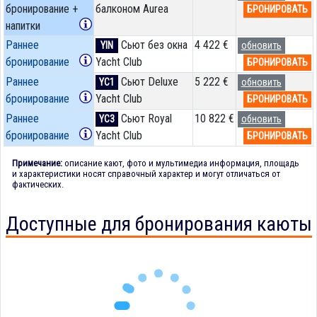
бронирование +
балконом Aurea
БРОНИРОВАТЬ
напитки
Раннее
Сьют без окна
4 422 €
YIN
обновить
бронирование
Yacht Club
БРОНИРОВАТЬ
Раннее
Сьют Deluxe
5 222 €
YC1
обновить
бронирование
Yacht Club
БРОНИРОВАТЬ
Раннее
Сьют Royal
10 822 €
YC3
обновить
бронирование
Yacht Club
БРОНИРОВАТЬ
Примечание:
описание кают, фото и мультимедиа информация, площадь
и характеристики носят справочный характер и могут отличаться от
фактических.
Доступные для бронирования каюты