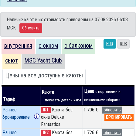
Наличие кают и их стоимость приведены на 07.08.2026 06:08
MCK
Обновить
EUR
RUB
внутренняя
с окном
с балконом
сьют
MSC Yacht Club
Цены на все доступные каюты
Цена
Каюта
с портовыми и
Тариф
сервисными сборами
показать детали кают
Раннее
Каюта без
1 706 €
IR1
обновить
бронирование
окна Deluxe
БРОНИРОВАТЬ
Fantastica
Раннее
Каюта без
1 726 €
IR2
обновить