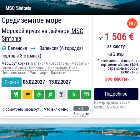
MSC Sinfonia
Средиземное море
Морской круиз на лайнере
MSC
1 506 €
Sinfonia
от
за каюту
Валенсия
Валенсия (6 городов/
на 2 взр.
портов в 3 странах)
В стоимость включены:
Маршрут круиза:
Валенсия - Барселона - Марсель -
портовые сборы
360 €
Генуя / Милан - Ливорно / Флоренция, Пиза -
сервисные сборы
включены
Чивитавеккья / Рим - море - Валенсия
все каюты
06.02.2027 - 13.02.2027
7 ночей
Подробнее
Номер круиза: 26007-
SX20270206VLCVLC
+15
Посмотреть маршрут
Что включено
Все даты