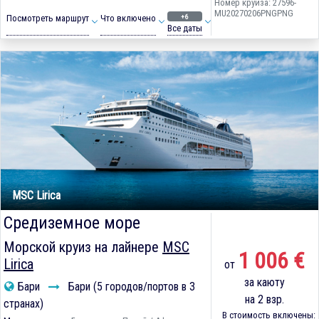
Номер круиза: 27596-
MU20270206PNGPNG
+6
Посмотреть маршрут
Что включено
Все даты
MSC Lirica
Средиземное море
Морской круиз на лайнере
MSC
1 006 €
Lirica
от
за каюту
Бари
Бари (5 городов/портов в 3
на 2 взр.
странах)
В стоимость включены: