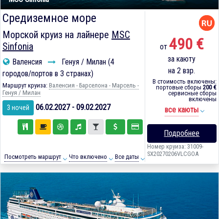
Средиземное море
Морской круиз на лайнере
MSC
490 €
Sinfonia
от
за каюту
Валенсия
Генуя / Милан (4
на 2 взр.
городов/портов в 3 странах)
В стоимость включены:
Маршрут круиза:
Валенсия - Барселона - Марсель -
портовые сборы
200 €
Генуя / Милан
сервисные сборы
включены
06.02.2027 - 09.02.2027
3 ночей
все каюты
Подробнее
Номер круиза: 31009-
SX20270206VLCGOA
Посмотреть маршрут
Что включено
Все даты