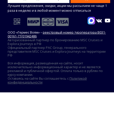
Лучшие предложения, скидки, акции мы рассылаем не чаще 1
раза в неделю и в любой момент можно отписаться
ООО «Гермес Вояж» –
реестровый номер туроператора В031-
00161-77/01942486
Авторизованный партнер по бронированию MSC Cruises и
Explora Journeys в РФ
Официальный партнер PAC Group, генерального
представителя MSC Cruises и Explora Journeys на территории
РФ
Вся информация, размещённая на сайте, носит
исключительно информационный характер и не является
рекламой и публичной офертой. Оплата только в рублях по
курсу компании.
Оставаясь на сайте Вы соглашаетесь с
Политикой
конфиденциальности