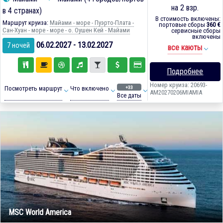
на 2 взр.
в 4 странах)
В стоимость включены:
Маршрут круиза:
Майами - море - Пуэрто-Плата -
портовые сборы
360 €
Сан-Хуан - море - море - о. Оушен Кей - Майами
сервисные сборы
включены
06.02.2027 - 13.02.2027
7 ночей
все каюты
Подробнее
Номер круиза: 20693-
+33
Посмотреть маршрут
Что включено
AM20270206MIAMIA
Все даты
MSC World America