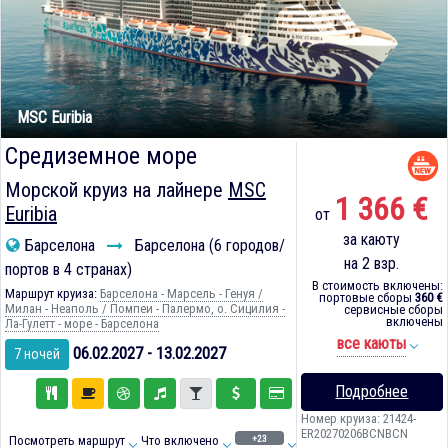
MSC Euribia
Средиземное море
Морской круиз на лайнере
MSC
1 366 €
Euribia
от
за каюту
Барселона
Барселона (6 городов/
на 2 взр.
портов в 4 странах)
В стоимость включены:
Маршрут круиза:
Барселона - Марсель - Генуя /
портовые сборы
360 €
Милан - Неаполь / Помпеи - Палермо, о. Сицилия -
сервисные сборы
включены
Ла-Гулетт - море - Барселона
все каюты
06.02.2027 - 13.02.2027
7 ночей
Подробнее
Номер круиза: 21424-
ER20270206BCNBCN
+23
Посмотреть маршрут
Что включено