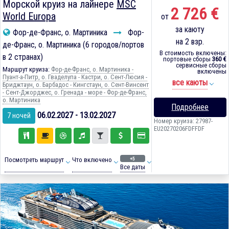
Морской круиз на лайнере
MSC
2 726 €
World Europa
от
за каюту
Фор-де-Франс, о. Мартиника
Фор-
на 2 взр.
де-Франс, о. Мартиника (6 городов/портов
В стоимость включены:
в 2 странах)
портовые сборы
360 €
сервисные сборы
Маршрут круиза:
Фор-де-Франс, о. Мартиника -
включены
Пуант-а-Питр, о. Гваделупа - Кастри, о. Сент-Люсия -
все каюты
Бриджтаун, о. Барбадос - Кингстаун, о. Сент-Винсент
- Сент-Джорджес, о. Гренада - море - Фор-де-Франс,
о. Мартиника
Подробнее
06.02.2027 - 13.02.2027
7 ночей
Номер круиза: 27987-
EU20270206FDFFDF
+5
Посмотреть маршрут
Что включено
Все даты