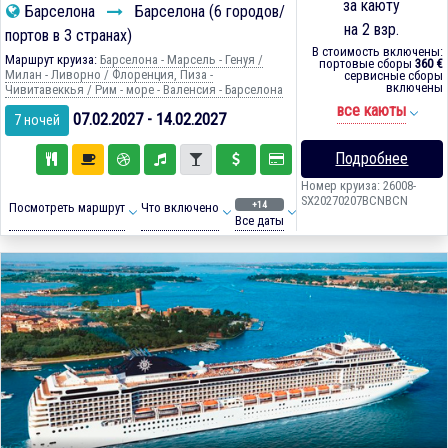
за каюту
Барселона
Барселона (6 городов/
на 2 взр.
портов в 3 странах)
В стоимость включены:
Маршрут круиза:
Барселона - Марсель - Генуя /
портовые сборы
360 €
Милан - Ливорно / Флоренция, Пиза -
сервисные сборы
включены
Чивитавеккья / Рим - море - Валенсия - Барселона
все каюты
07.02.2027 - 14.02.2027
7 ночей
Подробнее
Номер круиза: 26008-
SX20270207BCNBCN
+14
Посмотреть маршрут
Что включено
Все даты