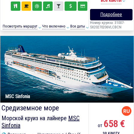
все каюты
Подробнее
Номер круиза: 31007-
Посмотреть маршрут
Что включено
Все даты
SX20270206VLCBCN
MSC Sinfonia
Средиземное море
Морской круиз на лайнере
MSC
658 €
Sinfonia
от
за каюту