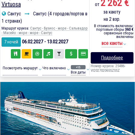
2 262 €
Virtuosa
от
за каюту
Сантус
Сантус (4 городов/портов в
на 2 взр.
1 странах)
В стоимость включены:
Маршрут круиза:
Сантус - Бузиос - море - Сальвадор
портовые сборы
360 €
- Масейо - море - море - Сантус
сервисные сборы
включены
06.02.2027 - 13.02.2027
7 ночей
все каюты
Подробнее
Номер круиза: 25486-
+15
Посмотреть маршрут
Что включено
VI20270206SSZSSZ
Все даты