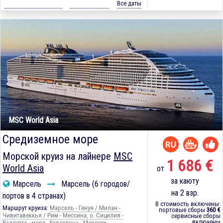
Все даты
MSC World Asia
Средиземное море
Морской круиз на лайнере
MSC
1 686 €
World Asia
от
за каюту
Марсель
Марсель (6 городов/
на 2 взр.
портов в 4 странах)
В стоимость включены:
Маршрут круиза:
Марсель - Генуя / Милан -
портовые сборы
360 €
Чивитавеккья / Рим - Мессина, о. Сицилия -
сервисные сборы
включены
Валлетта - море - Барселона - Марсель