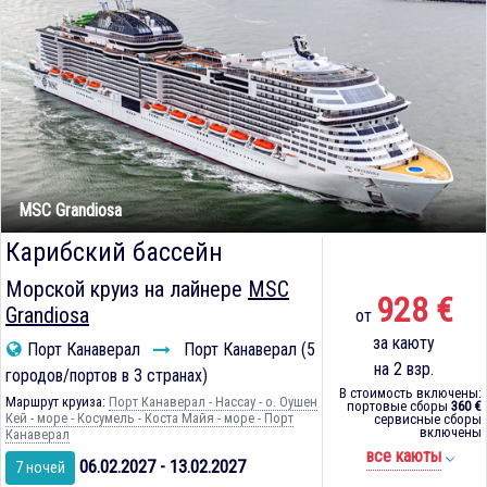
MSC Grandiosa
Карибский бассейн
Морской круиз на лайнере
MSC
928 €
Grandiosa
от
за каюту
Порт Канаверал
Порт Канаверал (5
на 2 взр.
городов/портов в 3 странах)
В стоимость включены:
Маршрут круиза:
Порт Канаверал - Нассау - о. Оушен
портовые сборы
360 €
Кей - море - Косумель - Коста Майя - море - Порт
сервисные сборы
включены
Канаверал
все каюты
06.02.2027 - 13.02.2027
7 ночей