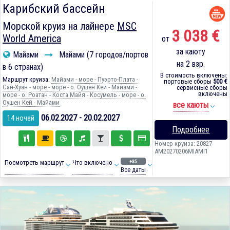
Карибский бассейн
Морской круиз на лайнере
MSC
3 038 €
World America
от
за каюту
Майами
Майами (7 городов/портов
на 2 взр.
в 6 странах)
В стоимость включены:
Маршрут круиза:
Майами - море - Пуэрто-Плата -
портовые сборы
500 €
Сан-Хуан - море - море - о. Оушен Кей - Майами -
сервисные сборы
включены
море - о. Роатан - Коста Майя - Косумель - море - о.
Оушен Кей - Майами
все каюты
06.02.2027 - 20.02.2027
14 ночей
Подробнее
Номер круиза: 20827-
AM20270206MIAMI1
+35
Посмотреть маршрут
Что включено
Все даты