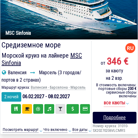
MSC Sinfonia
Средиземное море
Морской круиз на лайнере
MSC
346 €
Sinfonia
от
за каюту
Валенсия
Марсель (3 городов/
на 2 взр.
портов в 2 странах)
В стоимость включены:
Маршрут круиза:
Валенсия - Барселона - Марсель
портовые сборы
200 €
сервисные сборы
06.02.2027 - 08.02.2027
включены
2 ночей
все каюты
Подробнее
Номер круиза: 31010-
Посмотреть маршрут
Что включено
Все даты
SX20270206VLCMRS