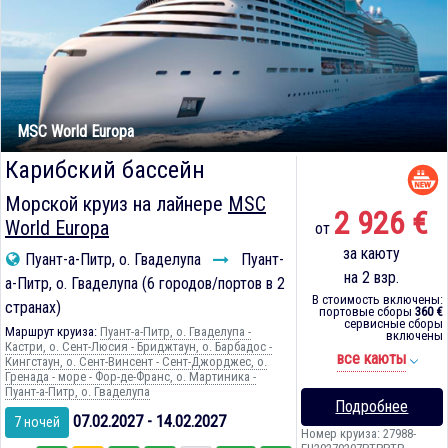
MSC World Europa
Карибский бассейн
Морской круиз на лайнере
MSC
2 926 €
World Europa
от
за каюту
Пуант-а-Питр, о. Гваделупа
Пуант-
на 2 взр.
а-Питр, о. Гваделупа (6 городов/портов в 2
В стоимость включены:
странах)
портовые сборы
360 €
сервисные сборы
Маршрут круиза:
Пуант-а-Питр, о. Гваделупа -
включены
Кастри, о. Сент-Люсия - Бриджтаун, о. Барбадос -
все каюты
Кингстаун, о. Сент-Винсент - Сент-Джорджес, о.
Гренада - море - Фор-де-Франс, о. Мартиника -
Пуант-а-Питр, о. Гваделупа
Подробнее
07.02.2027 - 14.02.2027
7 ночей
Номер круиза: 27988-