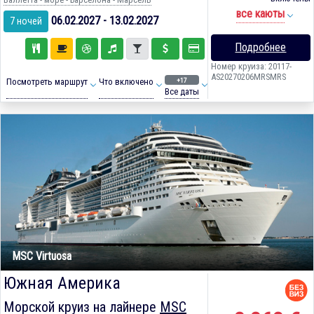
все каюты
06.02.2027 - 13.02.2027
7 ночей
Подробнее
Номер круиза: 20117-
AS20270206MRSMRS
+17
Посмотреть маршрут
Что включено
Все даты
MSC Virtuosa
Южная Америка
Морской круиз на лайнере
MSC