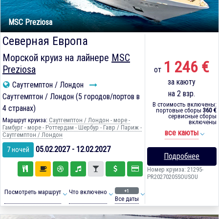
MSC Preziosa
Северная Европа
Морской круиз на лайнере
MSC
1 246 €
Preziosa
от
за каюту
Саутгемптон / Лондон
на 2 взр.
Саутгемптон / Лондон (5 городов/портов в
В стоимость включены:
4 странах)
портовые сборы
360 €
сервисные сборы
Маршрут круиза:
Саутгемптон / Лондон - море -
включены
Гамбург - море - Роттердам - Шербур - Гавр / Париж -
все каюты
Саутгемптон / Лондон
05.02.2027 - 12.02.2027
7 ночей
Подробнее
Номер круиза: 21295-
PR20270205SOUSOU
+1
Посмотреть маршрут
Что включено
Все даты