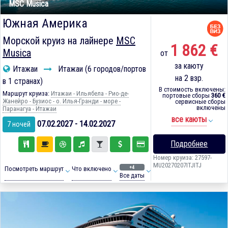
MSC Musica
Южная Америка
Морской круиз на лайнере
MSC
1 862 €
Musica
от
за каюту
Итажаи
Итажаи (6 городов/портов
на 2 взр.
в 1 странах)
В стоимость включены:
Маршрут круиза:
Итажаи - Ильябела - Рио-де-
портовые сборы
360 €
Жанейро - Бузиос - о. Илья-Гранди - море -
сервисные сборы
включены
Паранагуа - Итажаи
все каюты
07.02.2027 - 14.02.2027
7 ночей
Подробнее
Номер круиза: 27597-
MU20270207ITJITJ
+4
Посмотреть маршрут
Что включено
Все даты