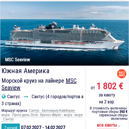
MSC Seaview
Южная Америка
Морской круиз на лайнере
MSC
1 802 €
Seaview
от
за каюту
Сантус
Сантус (4 городов/портов в
на 2 взр.
3 странах)
В стоимость включены:
Маршрут круиза:
Сантус - Балнеариу-Камбориу -
портовые сборы
360 €
море - Пунта-дель-Эсте - Буэнос-Айрес - море - море
сервисные сборы
включены
- Сантус
все каюты
07.02.2027 - 14.02.2027
7 ночей