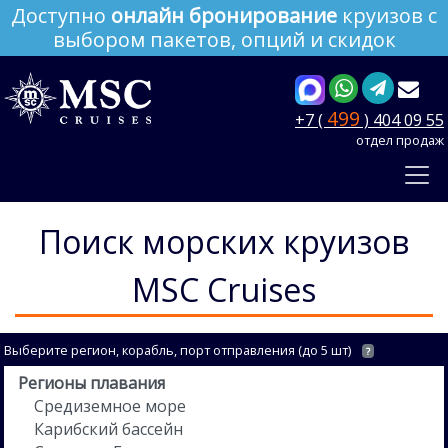
Доступно
онлайн бронирование
круизов с
выбором пакетов, опций и скидок
499
+7 (
) 404 09 55
отдел продаж
Поиск морских круизов
MSC Cruises
Выберите регион, корабль, порт отправления (до 5 шт)
?