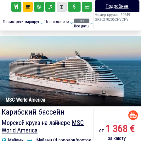
Подробнее
Номер круиза: 20649-
GR20270206CPVCPV
+11
Посмотреть маршрут
Что включено
Все даты
MSC World America
Карибский бассейн
Морской круиз на лайнере
MSC
1 368 €
World America
от
за каюту
Майами
Майами (4 городов/портов