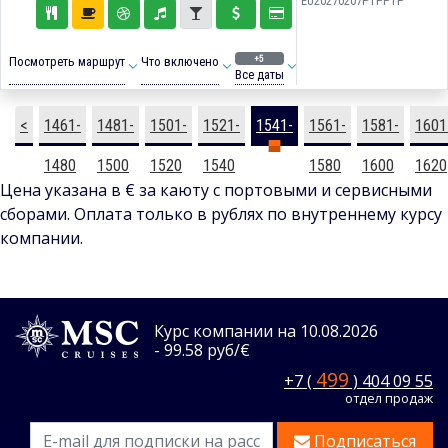
EU20270207PTPPTP
+5
Посмотреть маршрут
Что включено
Все даты
<
1461-
1481-
1501-
1521-
1541-
1561-
1581-
1601
1480
1500
1520
1540
1560
1580
1600
1620
Цена указана в € за каюту с портовыми и сервисными
сборами. Оплата только в рублях по внутреннему курсу
компании.
Курс компании на 10.08.2026
- 99.58 руб/€
499
+7 (
) 404 09 55
отдел продаж
Подписаться