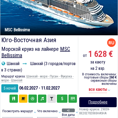
MSC Bellissima
Юго-Восточная Азия
Морской круиз на лайнере
MSC
1 628 €
Bellissima
от
за каюту
Шанхай
Шанхай (3 городов/портов
на 2 взр.
в 3 странах)
В стоимость включены:
Маршрут круиза:
Шанхай - море - Пусан - Фукуока -
портовые сборы
260 €
море - Шанхай
сервисные сборы
включены
06.02.2027 - 11.02.2027
5 ночей
все каюты
Подробнее
Номер круиза: 29059-
+2
Посмотреть маршрут
Что включено
BE20270206SHASHA
Все даты