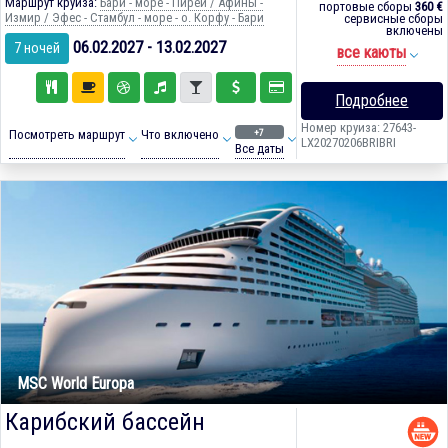
Маршрут круиза:
Бари - море - Пирей / Афины -
портовые сборы
360 €
Измир / Эфес - Стамбул - море - о. Корфу - Бари
сервисные сборы
включены
06.02.2027 - 13.02.2027
7 ночей
все каюты
Подробнее
Номер круиза: 27643-
+7
Посмотреть маршрут
Что включено
LX20270206BRIBRI
Все даты
MSC World Europa
Карибский бассейн