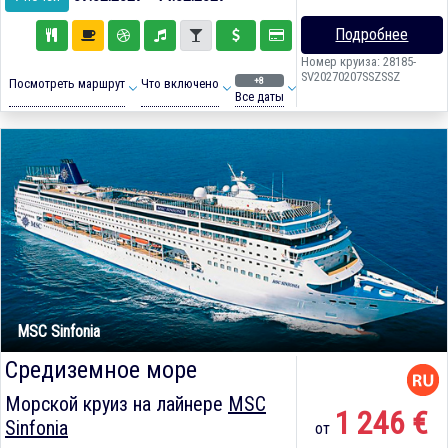
Подробнее
Номер круиза: 28185-
SV20270207SSZSSZ
+8
Посмотреть маршрут
Что включено
Все даты
MSC Sinfonia
Средиземное море
Морской круиз на лайнере
MSC
1 246 €
Sinfonia
от