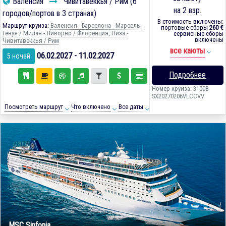
Валенсия
Чивитавеккья / Рим (6
на 2 взр.
городов/портов в 3 странах)
В стоимость включены:
Маршрут круиза:
Валенсия - Барселона - Марсель -
портовые сборы
260 €
Генуя / Милан - Ливорно / Флоренция, Пиза -
сервисные сборы
включены
Чивитавеккья / Рим
все каюты
06.02.2027 - 11.02.2027
5 ночей
Подробнее
Номер круиза: 31008-
SX20270206VLCCVV
Посмотреть маршрут
Что включено
Все даты
MSC Sinfonia