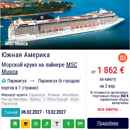
MSC Musica
Южная Америка
Морской круиз на лайнере
MSC
1 862 €
Musica
от
за каюту
Паранагуа
Паранагуа (6 городов/
на 2 взр.
портов в 1 странах)
В стоимость включены:
Маршрут круиза:
Паранагуа - Итажаи - Ильябела -
портовые сборы
360 €
Рио-де-Жанейро - Бузиос - о. Илья-Гранди - море -
сервисные сборы
включены
Паранагуа
все каюты
06.02.2027 - 13.02.2027
7 ночей
Подробнее