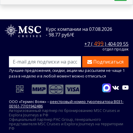
Курс компании на 07.08.2026
- 98.77 руб/€
499
+7 (
) 404 09 55
отдел продаж
Подписаться
Лучшие предложения, скидки, акции мы рассылаем не чаще 1
раза в неделю и в любой момент можно отписаться
ООО «Гермес Вояж» –
реестровый номер туроператора В031-
00161-77/01942486
Авторизованный партнер по бронированию MSC Cruises и
Explora Journeys в РФ
Официальный партнер PAC Group, генерального
представителя MSC Cruises и Explora Journeys на территории
РФ