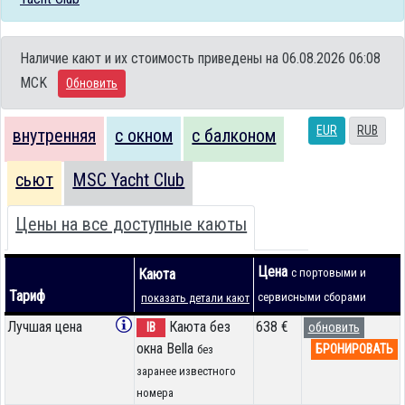
Наличие кают и их стоимость приведены на 06.08.2026 06:08
MCK
Обновить
EUR
RUB
внутренняя
с окном
с балконом
сьют
MSC Yacht Club
Цены на все доступные каюты
Цена
Каюта
с портовыми и
Тариф
сервисными сборами
показать детали кают
Лучшая цена
Каюта без
638 €
IB
обновить
окна Bella
БРОНИРОВАТЬ
без
заранее известного
номера