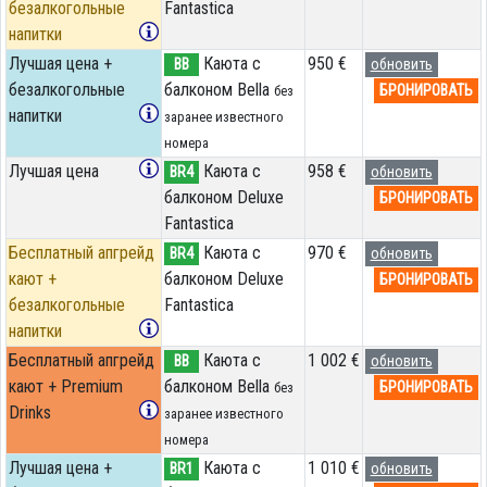
безалкогольные
Fantastica
напитки
Лучшая цена +
Каюта с
950 €
BB
обновить
безалкогольные
балконом Bella
БРОНИРОВАТЬ
без
напитки
заранее известного
номера
Лучшая цена
Каюта с
958 €
BR4
обновить
балконом Deluxe
БРОНИРОВАТЬ
Fantastica
Бесплатный апгрейд
Каюта с
970 €
BR4
обновить
кают +
балконом Deluxe
БРОНИРОВАТЬ
безалкогольные
Fantastica
напитки
Бесплатный апгрейд
Каюта с
1 002 €
BB
обновить
кают + Premium
балконом Bella
БРОНИРОВАТЬ
без
Drinks
заранее известного
номера
Лучшая цена +
Каюта с
1 010 €
BR1
обновить