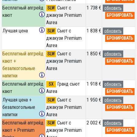
Бесплатный апгрейд
Сьют с
1 738 €
SLW
обновить
кают
джакузи Premium
БРОНИРОВАТЬ
Aurea
Лучшая цена
Сьют с
1 838 €
SLW
обновить
джакузи Premium
БРОНИРОВАТЬ
Aurea
Бесплатный апгрейд
Сьют с
1 850 €
SLW
обновить
кают +
джакузи Premium
БРОНИРОВАТЬ
безалкогольные
Aurea
напитки
Бесплатный апгрейд
Гранд сьют
1 918 €
SX
обновить
кают
Aurea
БРОНИРОВАТЬ
Лучшая цена +
Сьют с
1 950 €
SLW
обновить
безалкогольные
джакузи Premium
БРОНИРОВАТЬ
напитки
Aurea
Бесплатный апгрейд
Сьют с
2 002 €
SLW
обновить
кают + Premium
джакузи Premium
БРОНИРОВАТЬ