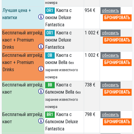
номера
Лучшая цена +
Каюта с
954 €
OR1
обновить
напитки
окном Deluxe
БРОНИРОВАТЬ
Fantastica
Бесплатный апгрейд
Каюта с
1 002 €
OR1
обновить
кают + Premium
окном Deluxe
БРОНИРОВАТЬ
Drinks
Fantastica
Бесплатный апгрейд
Каюта с
1 002 €
OB
обновить
кают + Premium
окном Bella
БРОНИРОВАТЬ
без
Drinks
заранее известного
номера
Бесплатный апгрейд
Каюта с
738 €
BB
обновить
кают
балконом Bella
БРОНИРОВАТЬ
без
заранее известного
номера
Бесплатный апгрейд
Каюта с
798 €
BR1
обновить
кают
балконом Deluxe
БРОНИРОВАТЬ
Fantastica