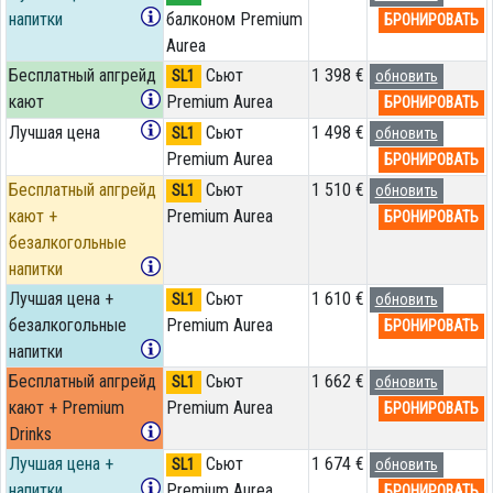
напитки
балконом Premium
БРОНИРОВАТЬ
Aurea
Бесплатный апгрейд
Сьют
1 398 €
SL1
обновить
кают
Premium Aurea
БРОНИРОВАТЬ
Лучшая цена
Сьют
1 498 €
SL1
обновить
Premium Aurea
БРОНИРОВАТЬ
Бесплатный апгрейд
Сьют
1 510 €
SL1
обновить
кают +
Premium Aurea
БРОНИРОВАТЬ
безалкогольные
напитки
Лучшая цена +
Сьют
1 610 €
SL1
обновить
безалкогольные
Premium Aurea
БРОНИРОВАТЬ
напитки
Бесплатный апгрейд
Сьют
1 662 €
SL1
обновить
кают + Premium
Premium Aurea
БРОНИРОВАТЬ
Drinks
Лучшая цена +
Сьют
1 674 €
SL1
обновить
напитки
Premium Aurea
БРОНИРОВАТЬ