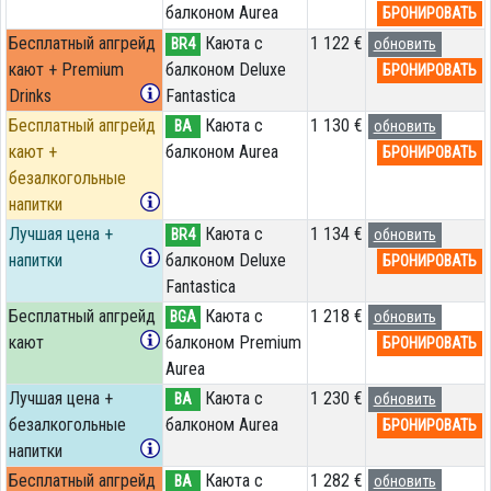
балконом Aurea
БРОНИРОВАТЬ
Бесплатный апгрейд
Каюта с
1 122 €
BR4
обновить
кают + Premium
балконом Deluxe
БРОНИРОВАТЬ
Drinks
Fantastica
Бесплатный апгрейд
Каюта с
1 130 €
BA
обновить
кают +
балконом Aurea
БРОНИРОВАТЬ
безалкогольные
напитки
Лучшая цена +
Каюта с
1 134 €
BR4
обновить
напитки
балконом Deluxe
БРОНИРОВАТЬ
Fantastica
Бесплатный апгрейд
Каюта с
1 218 €
BGA
обновить
кают
балконом Premium
БРОНИРОВАТЬ
Aurea
Лучшая цена +
Каюта с
1 230 €
BA
обновить
безалкогольные
балконом Aurea
БРОНИРОВАТЬ
напитки
Бесплатный апгрейд
Каюта с
1 282 €
BA
обновить