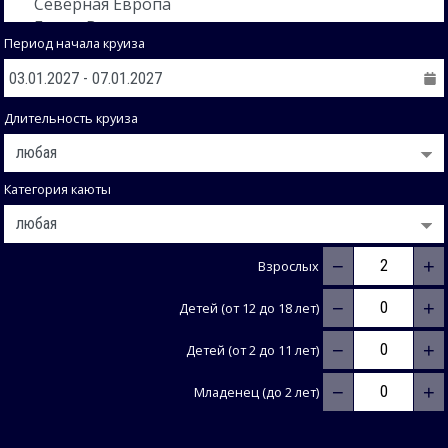
Период начала круиза
Длительность круиза
Категория каюты
−
+
Взрослых
−
+
Детей (от 12 до 18 лет)
−
+
Детей (от 2 до 11 лет)
−
+
Младенец (до 2 лет)