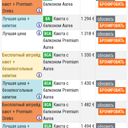
кают + Premium
балконом Aurea
БРОНИРОВАТЬ
Drinks
Лучшая цена +
Каюта с
1 294 €
BA
обновить
напитки
балконом Aurea
БРОНИРОВАТЬ
Лучшая цена
Каюта с
1 318 €
BGA
обновить
балконом Premium
БРОНИРОВАТЬ
Aurea
Бесплатный апгрейд
Каюта с
1 330 €
BGA
обновить
кают +
балконом Premium
БРОНИРОВАТЬ
безалкогольные
Aurea
напитки
Лучшая цена +
Каюта с
1 430 €
BGA
обновить
безалкогольные
балконом Premium
БРОНИРОВАТЬ
напитки
Aurea
Бесплатный апгрейд
Каюта с
1 482 €
BGA
обновить
кают + Premium
балконом Premium
БРОНИРОВАТЬ
Drinks
Aurea
Лучшая цена +
Каюта с
1 494 €
BGA
обновить