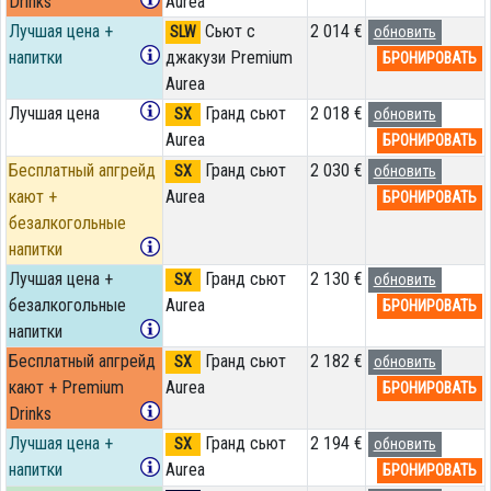
Drinks
Aurea
Лучшая цена +
Сьют с
2 014 €
SLW
обновить
напитки
джакузи Premium
БРОНИРОВАТЬ
Aurea
Лучшая цена
Гранд сьют
2 018 €
SX
обновить
Aurea
БРОНИРОВАТЬ
Бесплатный апгрейд
Гранд сьют
2 030 €
SX
обновить
кают +
Aurea
БРОНИРОВАТЬ
безалкогольные
напитки
Лучшая цена +
Гранд сьют
2 130 €
SX
обновить
безалкогольные
Aurea
БРОНИРОВАТЬ
напитки
Бесплатный апгрейд
Гранд сьют
2 182 €
SX
обновить
кают + Premium
Aurea
БРОНИРОВАТЬ
Drinks
Лучшая цена +
Гранд сьют
2 194 €
SX
обновить
напитки
Aurea
БРОНИРОВАТЬ