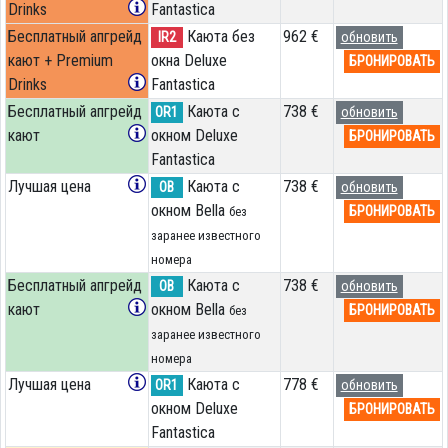
Drinks
Fantastica
Бесплатный апгрейд
Каюта без
962 €
IR2
обновить
кают + Premium
окна Deluxe
БРОНИРОВАТЬ
Drinks
Fantastica
Бесплатный апгрейд
Каюта с
738 €
OR1
обновить
кают
окном Deluxe
БРОНИРОВАТЬ
Fantastica
Лучшая цена
Каюта с
738 €
OB
обновить
окном Bella
БРОНИРОВАТЬ
без
заранее известного
номера
Бесплатный апгрейд
Каюта с
738 €
OB
обновить
кают
окном Bella
БРОНИРОВАТЬ
без
заранее известного
номера
Лучшая цена
Каюта с
778 €
OR1
обновить
окном Deluxe
БРОНИРОВАТЬ
Fantastica