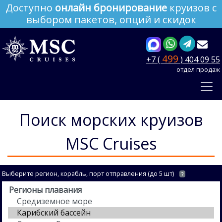
Доступно
онлайн бронирование
круизов с
выбором пакетов, опций и скидок
499
+7 (
) 404 09 55
отдел продаж
Поиск морских круизов
MSC Cruises
Выберите регион, корабль, порт отправления (до 5 шт)
?