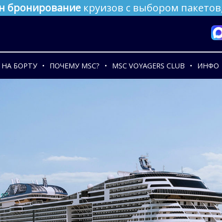
н бронирование
круизов с выбором пакетов,
НА БОРТУ
ПОЧЕМУ MSC?
MSC VOYAGERS CLUB
ИНФО