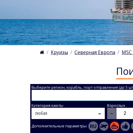
Круизы
Северная Европа
MSC 
Пои
Выберите регион, корабль, порт отправления (до 5 шт
Категория каюты
Взрослых
−
Дополнительные параметры: