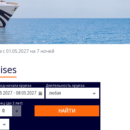
с 01.05.2027 на 7 ночей
ises
од начала круиза
Длительность круиза
ц (до 2 лет)
+
НАЙТИ