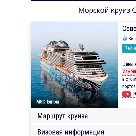
Морской круиз С
Севе
Кил
7 ноч
Цены з
Измени
в стои
порто
Э
+4
MSC Euribia
Маршрут круиза
Визовая информация