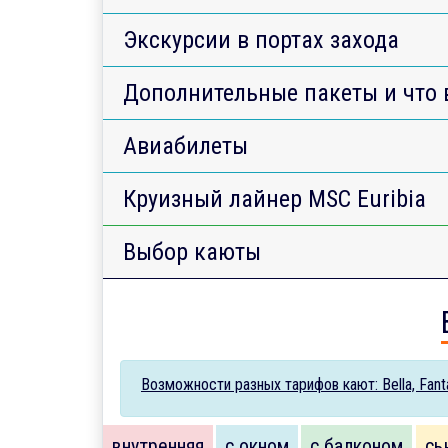
Экскурсии в портах захода
Дополнительные пакеты и что 
Авиабилеты
Круизный лайнер MSC Euribia
Выбор каюты
Возможности разных тарифов кают: Bella, Fantas
внутренняя
с окном
с балконом
сь