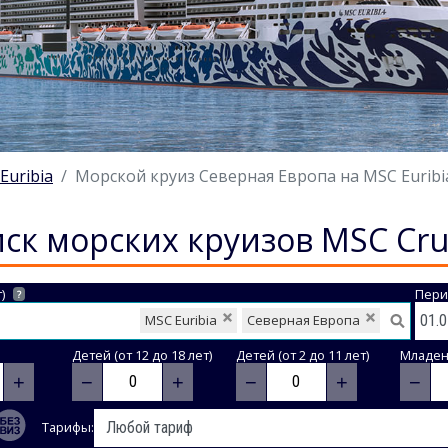
Euribia
Морской круиз Северная Европа на MSC Euribia 
ск морских круизов MSC Cru
)
Пери
?
MSC Euribia
Северная Европа
Детей (от 12 до 18 лет)
Детей (от 2 до 11 лет)
Младене
+
−
+
−
+
−
Тарифы: