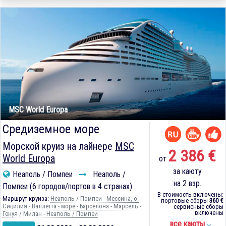
MSC World Europa
Средиземное море
Морской круиз на лайнере
MSC
2 386 €
World Europa
от
за каюту
Неаполь / Помпеи
Неаполь /
на 2 взр.
Помпеи (6 городов/портов в 4 странах)
В стоимость включены:
Маршрут круиза:
Неаполь / Помпеи - Мессина, о.
портовые сборы
360 €
Сицилия - Валлетта - море - Барселона - Марсель -
сервисные сборы
включены
Генуя / Милан - Неаполь / Помпеи
все каюты