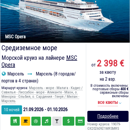
MSC Opera
Средиземное море
Морской круиз на лайнере
MSC
2 398 €
Opera
от
за каюту
Марсель
Марсель (8 городов/
на 2 взр.
портов в 4 странах)
В стоимость включены:
Маршрут круиза:
Марсель - море - Малага - Кадиc /
портовые сборы
400 €
Севилья - Лиссабон - море - Аликанте - Маон, о.
сервисные сборы
включены
Менорка - Ольбия, о. Сардиния - Генуя / Милан -
Марсель
все каюты
21.09.2026 - 01.10.2026
10 ночей
Подробнее
Номер круиза: 19079-
OX20260921MRSMRS