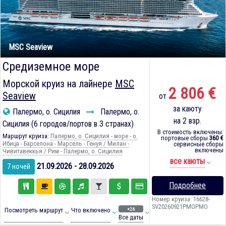
MSC Seaview
Средиземное море
Морской круиз на лайнере
MSC
2 806 €
Seaview
от
за каюту
Палермо, о. Сицилия
Палермо, о.
на 2 взр.
Сицилия (6 городов/портов в 3 странах)
В стоимость включены:
Маршрут круиза:
Палермо, о. Сицилия - море - о.
портовые сборы
360 €
Ибица - Барселона - Марсель - Генуя / Милан -
сервисные сборы
включены
Чивитавеккья / Рим - Палермо, о. Сицилия
все каюты
21.09.2026 - 28.09.2026
7 ночей
Подробнее
Номер круиза: 16628-
SV20260921PMOPMO
+26
Посмотреть маршрут
Что включено
Все даты