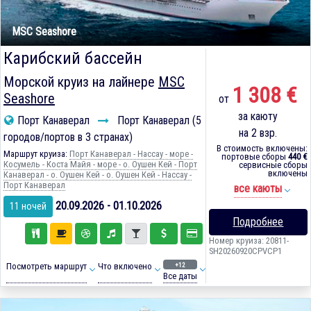
MSC Seashore
Карибский бассейн
Морской круиз на лайнере
MSC
1 308 €
Seashore
от
за каюту
Порт Канаверал
Порт Канаверал (5
на 2 взр.
городов/портов в 3 странах)
В стоимость включены:
Маршрут круиза:
Порт Канаверал - Нассау - море -
портовые сборы
440 €
Косумель - Коста Майя - море - о. Оушен Кей - Порт
сервисные сборы
включены
Канаверал - о. Оушен Кей - о. Оушен Кей - Нассау -
Порт Канаверал
все каюты
20.09.2026 - 01.10.2026
11 ночей
Подробнее
Номер круиза: 20811-
SH20260920CPVCP1
+12
Посмотреть маршрут
Что включено
Все даты