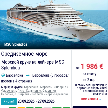
MSC Splendida
Средиземное море
Морской круиз на лайнере
MSC
1 986 €
Splendida
от
за каюту
Барселона
Барселона (6 городов/
на 2 взр.
портов в 4 странах)
В стоимость включены:
Маршрут круиза:
Барселона - Марсель - Ливорно /
портовые сборы
360 €
Флоренция, Пиза - Кальяри, о. Сардиния -
сервисные сборы
включены
Палермо, о. Сицилия - Валлетта - море - Барселона
все каюты
20.09.2026 - 27.09.2026
7 ночей