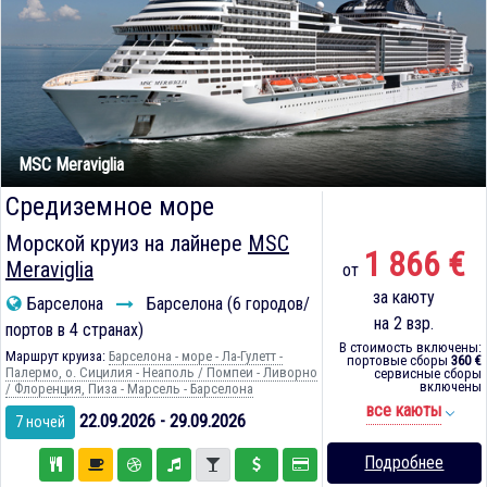
MSC Meraviglia
Средиземное море
Морской круиз на лайнере
MSC
1 866 €
Meraviglia
от
за каюту
Барселона
Барселона (6 городов/
на 2 взр.
портов в 4 странах)
В стоимость включены:
Маршрут круиза:
Барселона - море - Ла-Гулетт -
портовые сборы
360 €
Палермо, о. Сицилия - Неаполь / Помпеи - Ливорно
сервисные сборы
включены
/ Флоренция, Пиза - Марсель - Барселона
все каюты
22.09.2026 - 29.09.2026
7 ночей
Подробнее