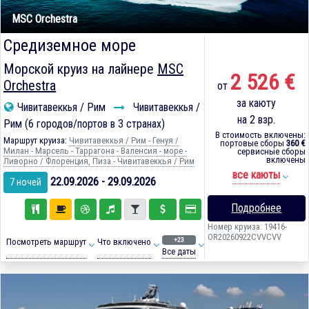
MSC Orchestra
Средиземное море
Морской круиз на лайнере
MSC
2 526 €
Orchestra
от
за каюту
Чивитавеккья / Рим
Чивитавеккья /
на 2 взр.
Рим (6 городов/портов в 3 странах)
В стоимость включены:
Маршрут круиза:
Чивитавеккья / Рим - Генуя /
портовые сборы
360 €
Милан - Марсель - Таррагона - Валенсия - море -
сервисные сборы
включены
Ливорно / Флоренция, Пиза - Чивитавеккья / Рим
все каюты
22.09.2026 - 29.09.2026
7 ночей
Подробнее
Номер круиза: 19416-
OR20260922CVVCVV
+23
Посмотреть маршрут
Что включено
Все даты