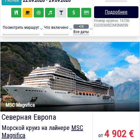
22.09.2026 - 29.09.2026
7 ночей
Подробнее
Номер круиза: 16756-
EU20260922MSNMSN
+26
Посмотреть маршрут
Что включено
Все даты
MSC Magnifica
Северная Европа
Морской круиз на лайнере
MSC
4 902 €
Magnifica
от