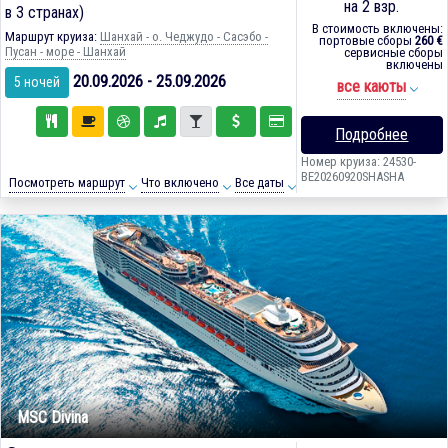
на 2 взр.
в 3 странах)
В стоимость включены:
Маршрут круиза:
Шанхай - о. Чеджудо - Сасэбо -
портовые сборы
260 €
Пусан - море - Шанхай
сервисные сборы
включены
20.09.2026 - 25.09.2026
5 ночей
все каюты
Подробнее
Номер круиза: 24530-
BE20260920SHASHA
Посмотреть маршрут
Что включено
Все даты
MSC Divina