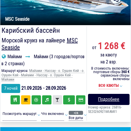
MSC Seaside
Карибский бассейн
Морской круиз на лайнере
MSC
1 268 €
Seaside
от
за каюту
Майами
Майами (3 городов/портов
на 2 взр.
в 2 странах)
В стоимость включены:
Маршрут круиза:
Майами - Нассау - о. Оушен Кей - о.
портовые сборы
360 €
Оушен Кей - Майами - Нассау - о. Оушен Кей -
сервисные сборы
включены
Майами
все каюты
21.09.2026 - 28.09.2026
7 ночей
Подробнее
Номер круиза: 26816-
SE20260921MIAMI1
+26
Посмотреть маршрут
Что включено
Все даты