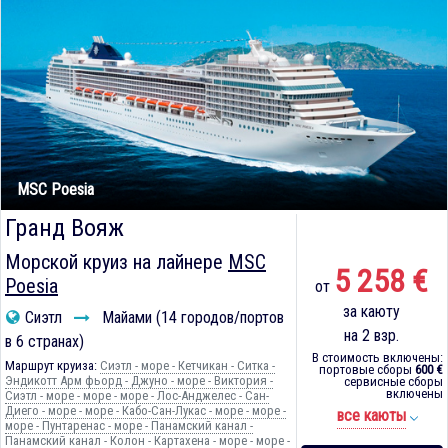
MSC Poesia
Гранд Вояж
Морской круиз на лайнере
MSC
5 258 €
Poesia
от
за каюту
Сиэтл
Майами (14 городов/портов
на 2 взр.
в 6 странах)
В стоимость включены:
Маршрут круиза:
Сиэтл - море - Кетчикан - Ситка -
портовые сборы
600 €
Эндикотт Арм фьорд - Джуно - море - Виктория -
сервисные сборы
включены
Сиэтл - море - море - море - Лос-Анджелес - Сан-
Диего - море - море - Кабо-Сан-Лукас - море - море -
все каюты
море - Пунтаренас - море - Панамский канал -
Панамский канал - Колон - Картахена - море - море -