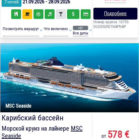
21.09.2026 - 28.09.2026
7 ночей
Подробнее
Номер круиза: 16755-
EU20260921NAPNAP
+27
Посмотреть маршрут
Что включено
Все даты
MSC Seaside
Карибский бассейн
Морской круиз на лайнере
MSC
578 €
Seaside
от