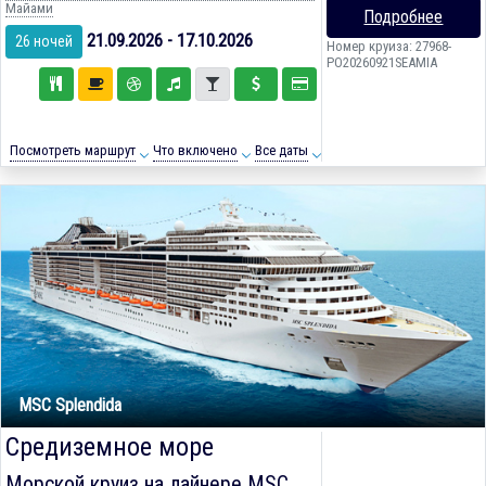
Майами
Подробнее
21.09.2026 - 17.10.2026
26 ночей
Номер круиза: 27968-
PO20260921SEAMIA
Посмотреть маршрут
Что включено
Все даты
MSC Splendida
Средиземное море
Морской круиз на лайнере
MSC