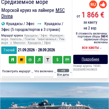
Средиземное море
Морской круиз на лайнере
MSC
1 866 €
Divina
от
за каюту
Кушадасы / Эфес
Кушадасы /
на 2 взр.
Эфес (5 городов/портов в 3 странах)
В стоимость включены:
Маршрут круиза:
Кушадасы / Эфес - Мармарис -
портовые сборы
360 €
море - Неаполь / Помпеи - Чивитавеккья / Рим -
сервисные сборы
включены
море - о. Миконос - Кушадасы / Эфес
все каюты
21.09.2026 - 28.09.2026
7 ночей
Подробнее
Номер круиза: 16541-
DI20260921KUSKUS
+13
Посмотреть маршрут
Что включено
Все даты