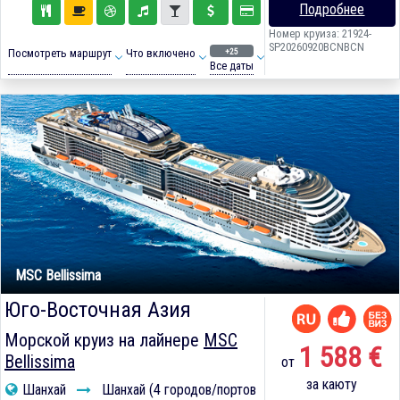
Подробнее
Номер круиза: 21924-
SP20260920BCNBCN
+25
Посмотреть маршрут
Что включено
Все даты
MSC Bellissima
Юго-Восточная Азия
Морской круиз на лайнере
MSC
1 588 €
Bellissima
от
за каюту
Шанхай
Шанхай (4 городов/портов