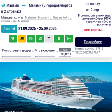
за каюту
Майами
Майами (3 городов/портов
на 2 взр.
в 2 странах)
В стоимость включены:
Маршрут круиза:
Майами - Нассау - о. Оушен Кей - о.
портовые сборы
200 €
Оушен Кей - Майами
сервисные сборы
включены
21.09.2026 - 25.09.2026
4 ночей
все каюты
Подробнее
Номер круиза: 17815-
+26
Посмотреть маршрут
Что включено
SE20260921MIAMIA
Все даты