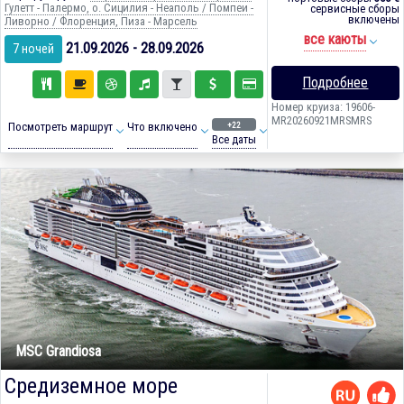
Гулетт - Палермо, о. Сицилия - Неаполь / Помпеи -
сервисные сборы
включены
Ливорно / Флоренция, Пиза - Марсель
все каюты
21.09.2026 - 28.09.2026
7 ночей
Подробнее
Номер круиза: 19606-
MR20260921MRSMRS
+22
Посмотреть маршрут
Что включено
Все даты
MSC Grandiosa
Средиземное море