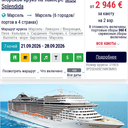
2 946 €
Splendida
от
за каюту
Марсель
Марсель (6 городов/
на 2 взр.
портов в 4 странах)
В стоимость включены:
Маршрут круиза:
Марсель - Ливорно / Флоренция,
портовые сборы
360 €
Пиза - Кальяри, о. Сардиния - Палермо, о. Сицилия
сервисные сборы
включены
- Валлетта - море - Барселона - Марсель
все каюты
21.09.2026 - 28.09.2026
7 ночей
Подробнее
Номер круиза: 21925-
SP20260921MRSMRS
+24
Посмотреть маршрут
Что включено
Все даты