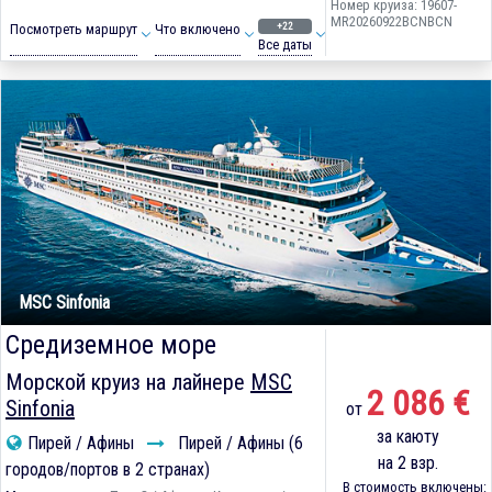
Номер круиза: 19607-
MR20260922BCNBCN
+22
Посмотреть маршрут
Что включено
Все даты
MSC Sinfonia
Средиземное море
Морской круиз на лайнере
MSC
2 086 €
Sinfonia
от
за каюту
Пирей / Афины
Пирей / Афины (6
на 2 взр.
городов/портов в 2 странах)
В стоимость включены: