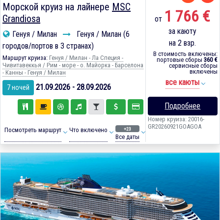
Морской круиз на лайнере
MSC
1 766 €
Grandiosa
от
за каюту
Генуя / Милан
Генуя / Милан (6
на 2 взр.
городов/портов в 3 странах)
В стоимость включены:
Маршрут круиза:
Генуя / Милан - Ла Специя -
портовые сборы
360 €
Чивитавеккья / Рим - море - о. Майорка - Барселона
сервисные сборы
включены
- Канны - Генуя / Милан
все каюты
21.09.2026 - 28.09.2026
7 ночей
Подробнее
Номер круиза: 20016-
GR20260921GOAGOA
+23
Посмотреть маршрут
Что включено
Все даты