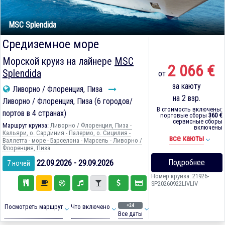
MSC Splendida
Средиземное море
Морской круиз на лайнере
MSC
2 066 €
Splendida
от
за каюту
Ливорно / Флоренция, Пиза
на 2 взр.
Ливорно / Флоренция, Пиза (6 городов/
В стоимость включены:
портов в 4 странах)
портовые сборы
360 €
сервисные сборы
Маршрут круиза:
Ливорно / Флоренция, Пиза -
включены
Кальяри, о. Сардиния - Палермо, о. Сицилия -
все каюты
Валлетта - море - Барселона - Марсель - Ливорно /
Флоренция, Пиза
Подробнее
22.09.2026 - 29.09.2026
7 ночей
Номер круиза: 21926-
SP20260922LIVLIV
+24
Посмотреть маршрут
Что включено
Все даты