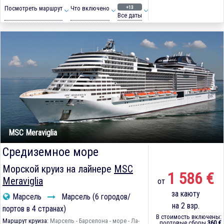
+13
Посмотреть маршрут
Что включено
Все даты
MSC Meraviglia
Средиземное море
Морской круиз на лайнере
MSC
1 586 €
Meraviglia
от
за каюту
Марсель
Марсель (6 городов/
на 2 взр.
портов в 4 странах)
В стоимость включены:
Маршрут круиза:
Марсель - Барселона - море - Ла-
портовые сборы
360 €