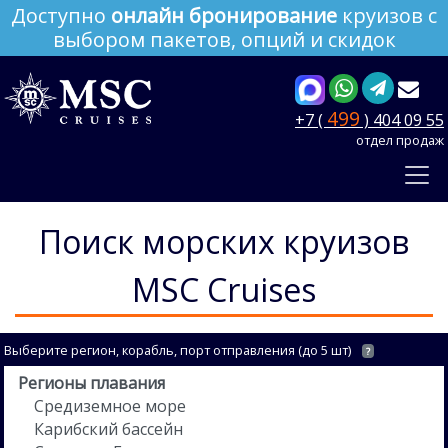
Доступно
онлайн бронирование
круизов с
выбором пакетов, опций и скидок
499
+7 (
) 404 09 55
отдел продаж
Поиск морских круизов
MSC Cruises
Выберите регион, корабль, порт отправления (до 5 шт)
?