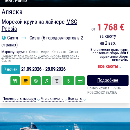
MSC Poesia
Аляска
Морской круиз на лайнере
MSC
1 768 €
Poesia
от
за каюту
Сиэтл
Сиэтл (6 городов/портов в 2
на 2 взр.
странах)
В стоимость включены:
Маршрут круиза:
Сиэтл - море - Кетчикан - Ситка -
портовые сборы
360 €
Эндикотт Арм фьорд - Джуно - море - Виктория -
сервисные сборы
включены
Сиэтл
все каюты
21.09.2026 - 28.09.2026
7 ночей
Подробнее
Номер круиза: 17908-
PO20260921SEASEA
Посмотреть маршрут
Что включено
Все даты