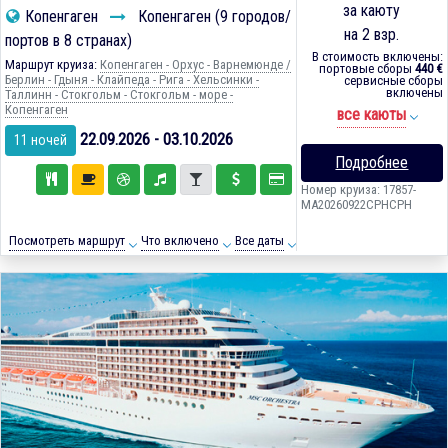
за каюту
Копенгаген
Копенгаген (9 городов/
на 2 взр.
портов в 8 странах)
В стоимость включены:
Маршрут круиза:
Копенгаген - Орхус - Варнемюнде /
портовые сборы
440 €
Берлин - Гдыня - Клайпеда - Рига - Хельсинки -
сервисные сборы
включены
Таллинн - Стокгольм - Стокгольм - море -
Копенгаген
все каюты
22.09.2026 - 03.10.2026
11 ночей
Подробнее
Номер круиза: 17857-
MA20260922CPHCPH
Посмотреть маршрут
Что включено
Все даты