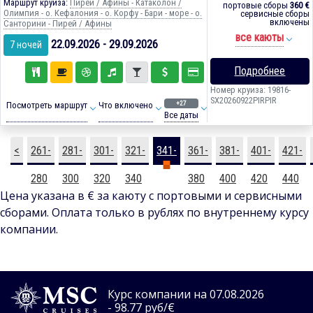
Маршрут круиза:
Пирей / Афины - Катаколон /
портовые сборы
360 €
Олимпия - о. Кефалония - о. Корфу - Бари - море - о.
сервисные сборы
включены
Санторини - Пирей / Афины
все каюты
22.09.2026 - 29.09.2026
7 ночей
Подробнее
Номер круиза: 19816-
SX20260922PIRPIR
+27
Посмотреть маршрут
Что включено
Все даты
<
261-
281-
301-
321-
341-
361-
381-
401-
421-
280
300
320
340
360
380
400
420
440
Цена указана в € за каюту с портовыми и сервисными
сборами. Оплата только в рублях по внутреннему курсу
компании.
Курс компании на 07.08.2026
- 98.77 руб/€