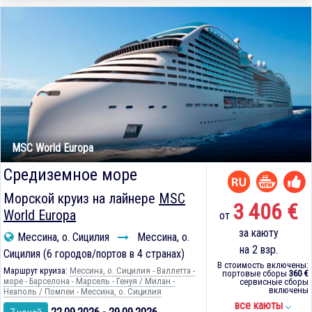
MSC World Europa
Средиземное море
Морской круиз на лайнере
MSC
3 406 €
World Europa
от
за каюту
Мессина, о. Сицилия
Мессина, о.
на 2 взр.
Сицилия (6 городов/портов в 4 странах)
В стоимость включены:
Маршрут круиза:
Мессина, о. Сицилия - Валлетта -
портовые сборы
360 €
море - Барселона - Марсель - Генуя / Милан -
сервисные сборы
включены
Неаполь / Помпеи - Мессина, о. Сицилия
все каюты