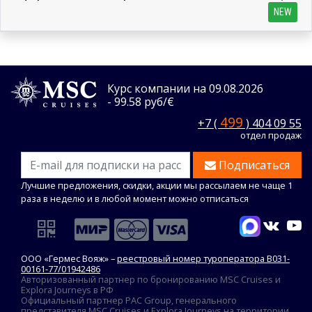
NEW
Курс компании на 09.08.2026
- 99.58 руб/€
499
+7 (
) 404 09 55
отдел продаж
Подписаться
Лучшие предложения, скидки, акции мы рассылаем не чаще 1
раза в неделю и в любой момент можно отписаться
ООО «Гермес Вояж» –
реестровый номер туроператора В031-
00161-77/01942486
Авторизованный партнер по бронированию MSC Cruises и
Explora Journeys в РФ
Официальный партнер PAC Group, генерального
представителя MSC Cruises и Explora Journeys на территории