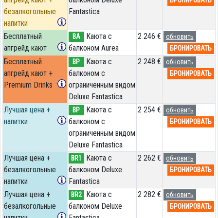
БРОНИРОВАТЬ
безалкогольные
Fantastica
напитки
Бесплатный
Каюта с
2 246 €
BA
обновить
апгрейд кают
балконом Aurea
БРОНИРОВАТЬ
Бесплатный
Каюта с
2 248 €
BP
обновить
апгрейд кают +
балконом c
БРОНИРОВАТЬ
Premium Drinks
ограниченным видом
Deluxe Fantastica
Лучшая цена +
Каюта с
2 254 €
BP
обновить
напитки
балконом c
БРОНИРОВАТЬ
ограниченным видом
Deluxe Fantastica
Лучшая цена +
Каюта с
2 262 €
BR1
обновить
безалкогольные
балконом Deluxe
БРОНИРОВАТЬ
напитки
Fantastica
Лучшая цена +
Каюта с
2 282 €
BR2
обновить
безалкогольные
балконом Deluxe
БРОНИРОВАТЬ
напитки
Fantastica