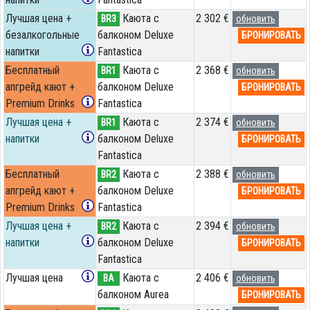
Лучшая цена +
Каюта с
2 302 €
BR3
обновить
безалкогольные
балконом Deluxe
БРОНИРОВАТЬ
напитки
Fantastica
Бесплатный
Каюта с
2 368 €
BR1
обновить
апгрейд кают +
балконом Deluxe
БРОНИРОВАТЬ
Premium Drinks
Fantastica
Лучшая цена +
Каюта с
2 374 €
BR1
обновить
напитки
балконом Deluxe
БРОНИРОВАТЬ
Fantastica
Бесплатный
Каюта с
2 388 €
BR2
обновить
апгрейд кают +
балконом Deluxe
БРОНИРОВАТЬ
Premium Drinks
Fantastica
Лучшая цена +
Каюта с
2 394 €
BR2
обновить
напитки
балконом Deluxe
БРОНИРОВАТЬ
Fantastica
Лучшая цена
Каюта с
2 406 €
BA
обновить
балконом Aurea
БРОНИРОВАТЬ