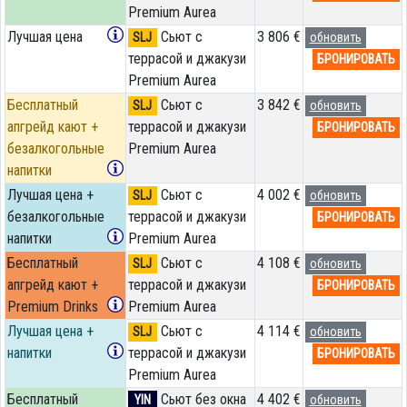
Premium Aurea
Лучшая цена
Сьют с
3 806 €
SLJ
обновить
террасой и джакузи
БРОНИРОВАТЬ
Premium Aurea
Бесплатный
Сьют с
3 842 €
SLJ
обновить
апгрейд кают +
террасой и джакузи
БРОНИРОВАТЬ
безалкогольные
Premium Aurea
напитки
Лучшая цена +
Сьют с
4 002 €
SLJ
обновить
безалкогольные
террасой и джакузи
БРОНИРОВАТЬ
напитки
Premium Aurea
Бесплатный
Сьют с
4 108 €
SLJ
обновить
апгрейд кают +
террасой и джакузи
БРОНИРОВАТЬ
Premium Drinks
Premium Aurea
Лучшая цена +
Сьют с
4 114 €
SLJ
обновить
напитки
террасой и джакузи
БРОНИРОВАТЬ
Premium Aurea
Бесплатный
Сьют без окна
4 402 €
YIN
обновить