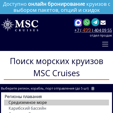
Доступно
онлайн бронирование
круизов с
выбором пакетов, опций и скидок
499
+7 (
) 404 09 55
отдел продаж
Поиск морских круизов
MSC Cruises
Выберите регион, корабль, порт отправления (до 5 шт)
?