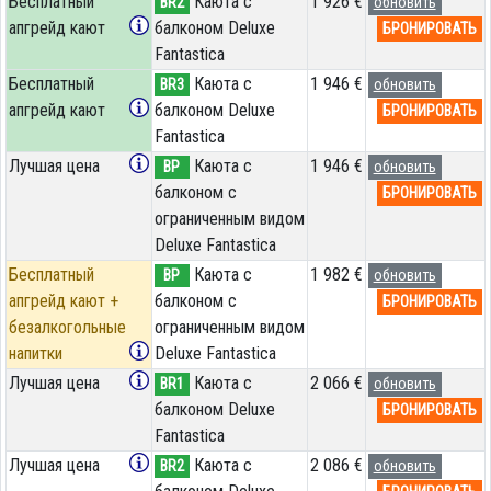
Бесплатный
Каюта с
1 926 €
BR2
обновить
апгрейд кают
балконом Deluxe
БРОНИРОВАТЬ
Fantastica
Бесплатный
Каюта с
1 946 €
BR3
обновить
апгрейд кают
балконом Deluxe
БРОНИРОВАТЬ
Fantastica
Лучшая цена
Каюта с
1 946 €
BP
обновить
балконом c
БРОНИРОВАТЬ
ограниченным видом
Deluxe Fantastica
Бесплатный
Каюта с
1 982 €
BP
обновить
апгрейд кают +
балконом c
БРОНИРОВАТЬ
безалкогольные
ограниченным видом
напитки
Deluxe Fantastica
Лучшая цена
Каюта с
2 066 €
BR1
обновить
балконом Deluxe
БРОНИРОВАТЬ
Fantastica
Лучшая цена
Каюта с
2 086 €
BR2
обновить