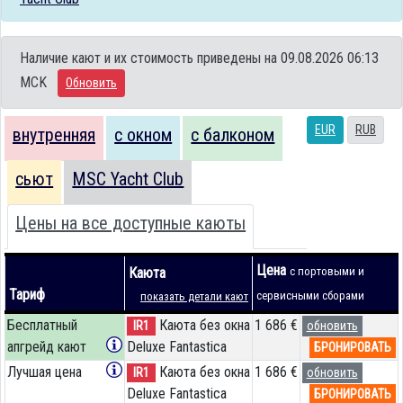
Наличие кают и их стоимость приведены на 09.08.2026 06:13
MCK
Обновить
EUR
RUB
внутренняя
с окном
с балконом
сьют
MSC Yacht Club
Цены на все доступные каюты
Цена
Каюта
с портовыми и
Тариф
сервисными сборами
показать детали кают
Бесплатный
Каюта без окна
1 686 €
IR1
обновить
апгрейд кают
Deluxe Fantastica
БРОНИРОВАТЬ
Лучшая цена
Каюта без окна
1 686 €
IR1
обновить
Deluxe Fantastica
БРОНИРОВАТЬ