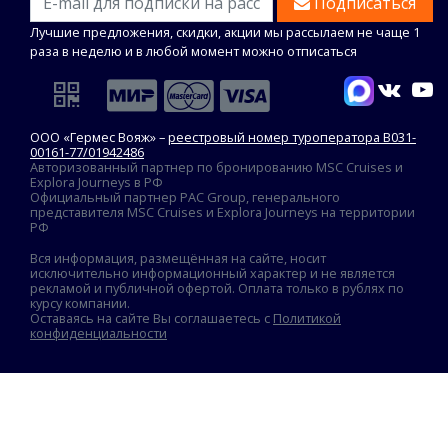
Подписаться
Лучшие предложения, скидки, акции мы рассылаем не чаще 1
раза в неделю и в любой момент можно отписаться
ООО «Гермес Вояж» –
реестровый номер туроператора В031-
00161-77/01942486
Авторизованный партнер по бронированию MSC Cruises и
Explora Journeys в РФ
Официальный партнер PAC Group, генерального
представителя MSC Cruises и Explora Journeys на территории
РФ
Вся информация, размещённая на сайте, носит
исключительно информационный характер и не является
рекламой и публичной офертой. Оплата только в рублях по
курсу компании.
Оставаясь на сайте Вы соглашаетесь с
Политикой
конфиденциальности