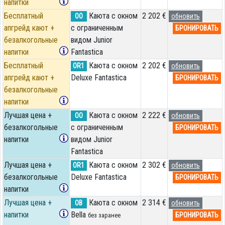
напитки
Бесплатный
Каюта с окном
2 202 €
OO
обновить
апгрейд кают +
с ограниченным
БРОНИРОВАТЬ
безалкогольные
видом Junior
напитки
Fantastica
Бесплатный
Каюта с окном
2 202 €
OR1
обновить
апгрейд кают +
Deluxe Fantastica
БРОНИРОВАТЬ
безалкогольные
напитки
Лучшая цена +
Каюта с окном
2 222 €
OO
обновить
безалкогольные
с ограниченным
БРОНИРОВАТЬ
напитки
видом Junior
Fantastica
Лучшая цена +
Каюта с окном
2 302 €
OR1
обновить
безалкогольные
Deluxe Fantastica
БРОНИРОВАТЬ
напитки
Лучшая цена +
Каюта с окном
2 314 €
OB
обновить
напитки
Bella
БРОНИРОВАТЬ
без заранее