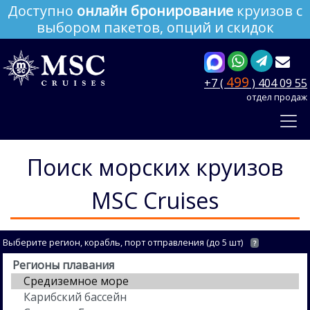
Доступно
онлайн бронирование
круизов с
выбором пакетов, опций и скидок
499
+7 (
) 404 09 55
отдел продаж
Поиск морских круизов
MSC Cruises
Выберите регион, корабль, порт отправления (до 5 шт)
?