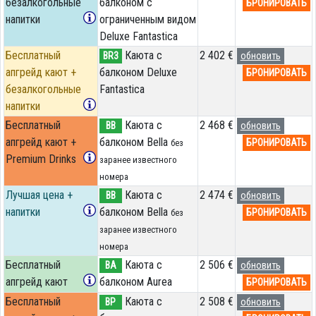
безалкогольные
балконом c
БРОНИРОВАТЬ
напитки
ограниченным видом
Deluxe Fantastica
Бесплатный
Каюта с
2 402 €
BR3
обновить
апгрейд кают +
балконом Deluxe
БРОНИРОВАТЬ
безалкогольные
Fantastica
напитки
Бесплатный
Каюта с
2 468 €
BB
обновить
апгрейд кают +
балконом Bella
БРОНИРОВАТЬ
без
Premium Drinks
заранее известного
номера
Лучшая цена +
Каюта с
2 474 €
BB
обновить
напитки
балконом Bella
БРОНИРОВАТЬ
без
заранее известного
номера
Бесплатный
Каюта с
2 506 €
BA
обновить
апгрейд кают
балконом Aurea
БРОНИРОВАТЬ
Бесплатный
Каюта с
2 508 €
BP
обновить