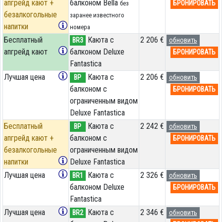
апгрейд кают +
балконом Bella
БРОНИРОВАТЬ
без
безалкогольные
заранее известного
напитки
номера
Бесплатный
Каюта с
2 206 €
BR3
обновить
апгрейд кают
балконом Deluxe
БРОНИРОВАТЬ
Fantastica
Лучшая цена
Каюта с
2 206 €
BP
обновить
балконом c
БРОНИРОВАТЬ
ограниченным видом
Deluxe Fantastica
Бесплатный
Каюта с
2 242 €
BP
обновить
апгрейд кают +
балконом c
БРОНИРОВАТЬ
безалкогольные
ограниченным видом
напитки
Deluxe Fantastica
Лучшая цена
Каюта с
2 326 €
BR1
обновить
балконом Deluxe
БРОНИРОВАТЬ
Fantastica
Лучшая цена
Каюта с
2 346 €
BR2
обновить