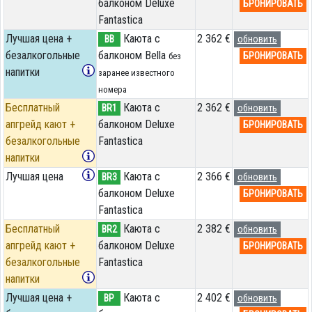
балконом Deluxe
БРОНИРОВАТЬ
Fantastica
Лучшая цена +
Каюта с
2 362 €
BB
обновить
безалкогольные
балконом Bella
БРОНИРОВАТЬ
без
напитки
заранее известного
номера
Бесплатный
Каюта с
2 362 €
BR1
обновить
апгрейд кают +
балконом Deluxe
БРОНИРОВАТЬ
безалкогольные
Fantastica
напитки
Лучшая цена
Каюта с
2 366 €
BR3
обновить
балконом Deluxe
БРОНИРОВАТЬ
Fantastica
Бесплатный
Каюта с
2 382 €
BR2
обновить
апгрейд кают +
балконом Deluxe
БРОНИРОВАТЬ
безалкогольные
Fantastica
напитки
Лучшая цена +
Каюта с
2 402 €
BP
обновить