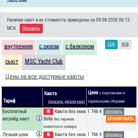
Наличие кают и их стоимость приведены на 09.08.2026 06:13
MCK
Обновить
EUR
RUB
внутренняя
с окном
с балконом
сьют
MSC Yacht Club
Цены на все доступные каюты
Цена
Каюта
с портовыми и
Тариф
сервисными сборами
показать детали кают
Бесплатный
Каюта без окна
1 746 €
IB
обновить
апгрейд кают
Bella
БРОНИРОВАТЬ
без заранее
известного номера
Лучшая цена
Каюта без окна
1 746 €
IB
обновить