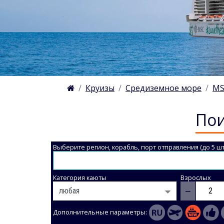
Круизы
Средиземное море
MS
Пои
Выберите регион, корабль, порт отправления (до 5 шт
Категория каюты
Взрослых
−
Дополнительные параметры: