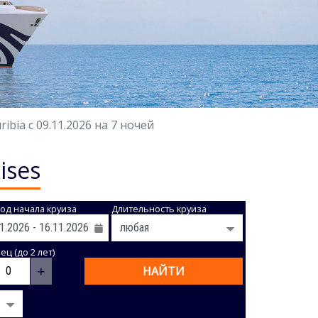
bia с 09.11.2026 на 7 ночей
ises
од начала круиза
Длительность круиза
ц (до 2 лет)
+
НАЙТИ