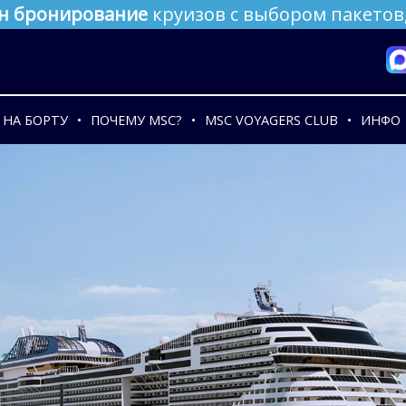
н бронирование
круизов с выбором пакетов,
НА БОРТУ
ПОЧЕМУ MSC?
MSC VOYAGERS CLUB
ИНФО