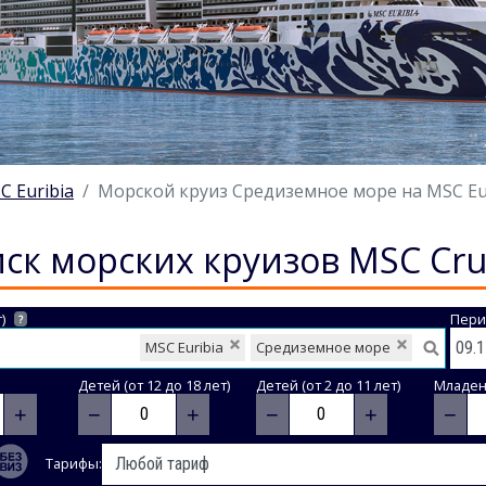
C Euribia
Морской круиз Средиземное море на MSC Euri
ск морских круизов MSC Cru
)
Пери
?
MSC Euribia
Средиземное море
Детей (от 12 до 18 лет)
Детей (от 2 до 11 лет)
Младене
+
−
+
−
+
−
Тарифы: