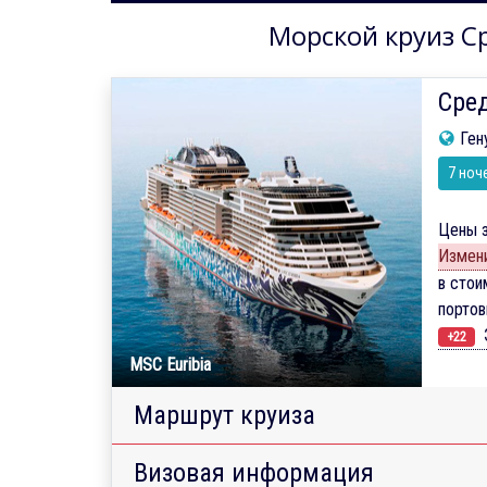
Морской круиз Ср
Сред
Ген
7 ноч
Цены з
Измени
в стои
порто
Э
+22
MSC Euribia
Маршрут круиза
Визовая информация