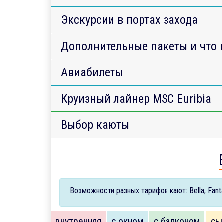
Экскурсии в портах захода
Дополнительные пакеты и что 
Авиабилеты
Круизный лайнер MSC Euribia
Выбор каюты
Возможности разных тарифов кают: Bella, Fantas
внутренняя
с окном
с балконом
сь