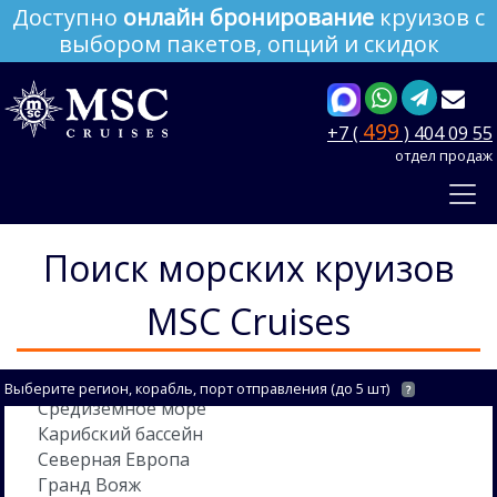
Доступно
онлайн бронирование
круизов с
выбором пакетов, опций и скидок
499
+7 (
) 404 09 55
отдел продаж
Поиск морских круизов
MSC Cruises
Выберите регион, корабль, порт отправления (до 5 шт)
?