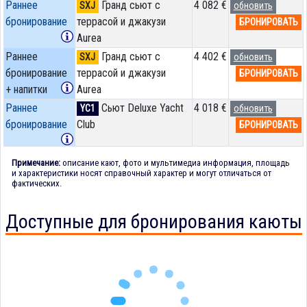
Раннее
Гранд сьют с
4 082 €
SXJ
обновить
бронирование
террасой и джакузи
БРОНИРОВАТЬ
Aurea
Раннее
Гранд сьют с
4 402 €
SXJ
обновить
бронирование
террасой и джакузи
БРОНИРОВАТЬ
+ напитки
Aurea
Раннее
Сьют Deluxe Yacht
4 018 €
YC1
обновить
бронирование
Club
БРОНИРОВАТЬ
Примечание:
описание кают, фото и мультимедиа информация, площадь
и характеристики носят справочный характер и могут отличаться от
фактических.
Доступные для бронирования каюты