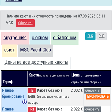
Наличие кают и их стоимость приведены на 07.08.2026 06:11
MCK
Обновить
EUR
RUB
внутренняя
с окном
с балконом
сьют
MSC Yacht Club
Цены на все доступные каюты
Каюта
Цена
показать детали кают
с портовыми и
Тариф
сервисными сборами
Раннее
Каюта без окна
2 002 €
IB
обновить
бронирование
Bella
БРОНИРОВАТЬ
без заранее известного
номера
Раннее
Каюта без окна
2 022 €
IR1
обновить