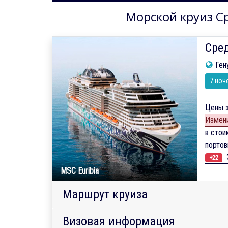
Морской круиз Ср
Сред
Ген
7 ноч
Цены з
Измени
в стои
порто
Э
+22
MSC Euribia
Маршрут круиза
Визовая информация