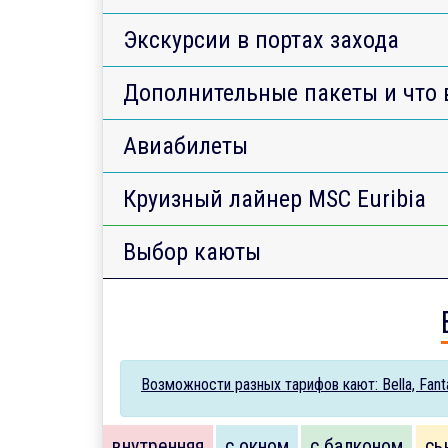
Экскурсии в портах захода
Дополнительные пакеты и что 
Авиабилеты
Круизный лайнер MSC Euribia
Выбор каюты
Возможности разных тарифов кают: Bella, Fantas
внутренняя
с окном
с балконом
сь