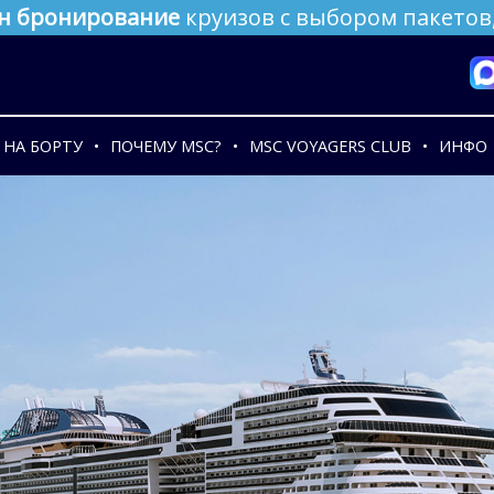
н бронирование
круизов с выбором пакетов,
НА БОРТУ
ПОЧЕМУ MSC?
MSC VOYAGERS CLUB
ИНФО