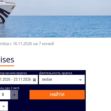
bia с 16.11.2026 на 7 ночей
ises
од начала круиза
Длительность круиза
ц (до 2 лет)
+
НАЙТИ