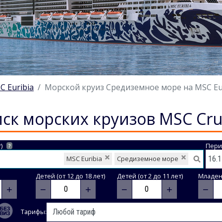
C Euribia
Морской круиз Средиземное море на MSC Euri
ск морских круизов MSC Cru
)
Пери
?
MSC Euribia
Средиземное море
Детей (от 12 до 18 лет)
Детей (от 2 до 11 лет)
Младене
+
−
+
−
+
−
Тарифы: