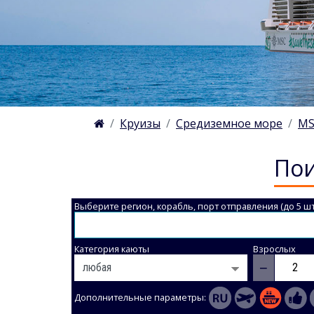
Круизы
Средиземное море
MS
Пои
Выберите регион, корабль, порт отправления (до 5 шт
Категория каюты
Взрослых
−
Дополнительные параметры: