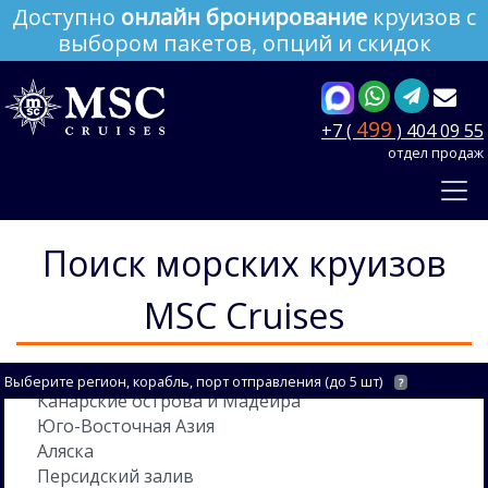
Доступно
онлайн бронирование
круизов с
выбором пакетов, опций и скидок
499
+7 (
) 404 09 55
отдел продаж
Поиск морских круизов
MSC Cruises
Выберите регион, корабль, порт отправления (до 5 шт)
?