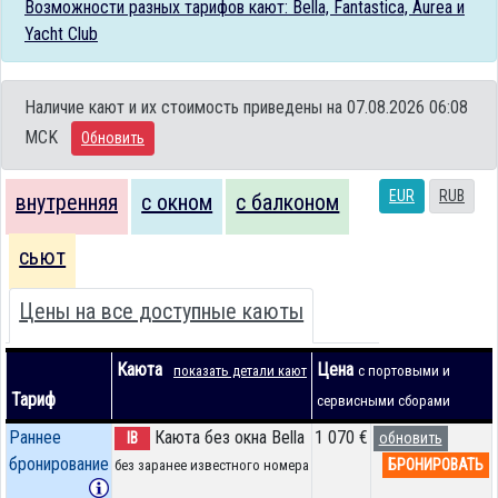
Возможности разных тарифов кают: Bella, Fantastica, Aurea и
Yacht Club
Наличие кают и их стоимость приведены на 07.08.2026 06:08
MCK
Обновить
EUR
RUB
внутренняя
с окном
с балконом
сьют
Цены на все доступные каюты
Каюта
Цена
показать детали кают
с портовыми и
Тариф
сервисными сборами
Раннее
Каюта без окна Bella
1 070 €
IB
обновить
бронирование
БРОНИРОВАТЬ
без заранее известного номера