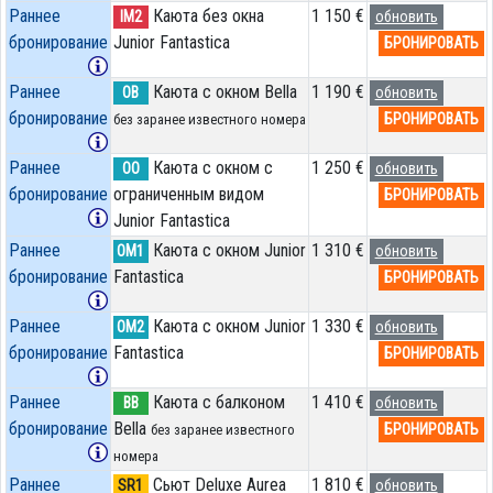
Раннее
Каюта без окна
1 150 €
IM2
обновить
бронирование
Junior Fantastica
БРОНИРОВАТЬ
Раннее
Каюта с окном Bella
1 190 €
OB
обновить
бронирование
БРОНИРОВАТЬ
без заранее известного номера
Раннее
Каюта с окном с
1 250 €
OO
обновить
бронирование
ограниченным видом
БРОНИРОВАТЬ
Junior Fantastica
Раннее
Каюта с окном Junior
1 310 €
OM1
обновить
бронирование
Fantastica
БРОНИРОВАТЬ
Раннее
Каюта с окном Junior
1 330 €
OM2
обновить
бронирование
Fantastica
БРОНИРОВАТЬ
Раннее
Каюта с балконом
1 410 €
BB
обновить
бронирование
Bella
БРОНИРОВАТЬ
без заранее известного
номера
Раннее
Сьют Deluxe Aurea
1 810 €
SR1
обновить