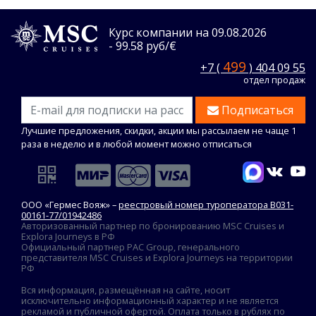
Курс компании на 09.08.2026
- 99.58 руб/€
499
+7 (
) 404 09 55
отдел продаж
Подписаться
Лучшие предложения, скидки, акции мы рассылаем не чаще 1
раза в неделю и в любой момент можно отписаться
ООО «Гермес Вояж» –
реестровый номер туроператора В031-
00161-77/01942486
Авторизованный партнер по бронированию MSC Cruises и
Explora Journeys в РФ
Официальный партнер PAC Group, генерального
представителя MSC Cruises и Explora Journeys на территории
РФ
Вся информация, размещённая на сайте, носит
исключительно информационный характер и не является
рекламой и публичной офертой. Оплата только в рублях по