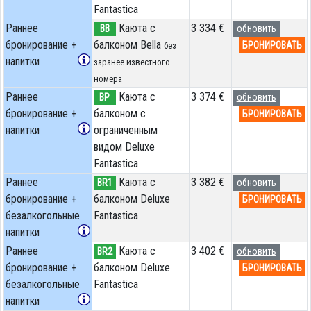
Fantastica
Раннее
Каюта с
3 334 €
BB
обновить
бронирование +
балконом Bella
БРОНИРОВАТЬ
без
напитки
заранее известного
номера
Раннее
Каюта с
3 374 €
BP
обновить
бронирование +
балконом c
БРОНИРОВАТЬ
напитки
ограниченным
видом Deluxe
Fantastica
Раннее
Каюта с
3 382 €
BR1
обновить
бронирование +
балконом Deluxe
БРОНИРОВАТЬ
безалкогольные
Fantastica
напитки
Раннее
Каюта с
3 402 €
BR2
обновить
бронирование +
балконом Deluxe
БРОНИРОВАТЬ
безалкогольные
Fantastica
напитки