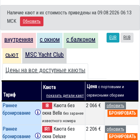
Наличие кают и их стоимость приведены на 09.08.2026 06:13
MCK
Обновить
EUR
RUB
внутренняя
с окном
с балконом
сьют
MSC Yacht Club
Цены на все доступные каюты
Цена
Каюта
с портовыми и
Тариф
сервисными сборами
показать детали кают
Раннее
Каюта без
2 066 €
IB
обновить
бронирование
окна Bella
БРОНИРОВАТЬ
без заранее
известного номера
Раннее
Каюта без
2 206 €
IR1
обновить
бронирование
окна Deluxe
БРОНИРОВАТЬ