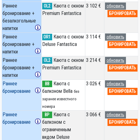
Раннее
Каюта с окном
3 102 €
OL2
обновить
бронирование +
Premium Fantastica
БРОНИРОВАТЬ
безалкогольные
напитки
Раннее
Каюта с окном
3 114 €
OR1
обновить
бронирование +
Deluxe Fantastica
БРОНИРОВАТЬ
напитки
Раннее
Каюта с окном
3 214 €
OL2
обновить
бронирование +
Premium Fantastica
БРОНИРОВАТЬ
напитки
Раннее
Каюта с
3 026 €
BB
обновить
бронирование
балконом Bella
БРОНИРОВАТЬ
без
заранее известного
номера
Раннее
Каюта с
3 066 €
BP
обновить
бронирование
балконом c
БРОНИРОВАТЬ
ограниченным
видом Deluxe