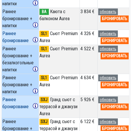
напитки
Раннее
Каюта с
3 834 €
BA
обновить
бронирование +
балконом Aurea
БРОНИРОВАТЬ
напитки
Раннее
Сьют Premium
4 326 €
SL1
обновить
бронирование
Aurea
БРОНИРОВАТЬ
Раннее
Сьют Premium
4 522 €
SL1
обновить
бронирование +
Aurea
БРОНИРОВАТЬ
безалкогольные
напитки
Раннее
Сьют Premium
4 634 €
SL1
обновить
бронирование +
Aurea
БРОНИРОВАТЬ
напитки
Раннее
Гранд сьют с
5 926 €
SXJ
обновить
бронирование
террасой и джакузи
БРОНИРОВАТЬ
Aurea
Раннее
Гранд сьют с
6 122 €
SXJ
обновить
бронирование +
террасой и джакузи
БРОНИРОВАТЬ