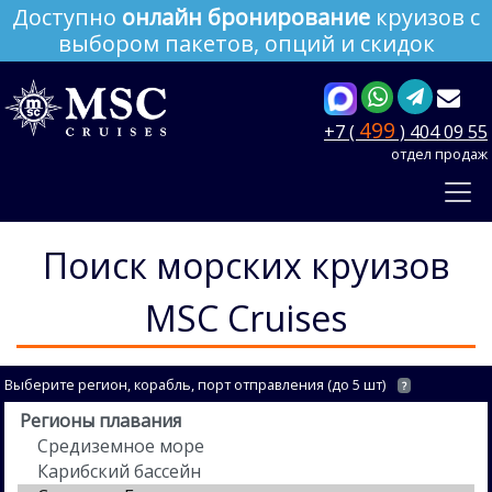
Доступно
онлайн бронирование
круизов с
выбором пакетов, опций и скидок
499
+7 (
) 404 09 55
отдел продаж
Поиск морских круизов
MSC Cruises
Выберите регион, корабль, порт отправления (до 5 шт)
?