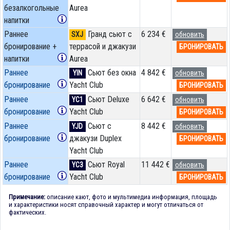
безалкогольные
Aurea
напитки
Раннее
Гранд сьют с
6 234 €
SXJ
обновить
бронирование +
террасой и джакузи
БРОНИРОВАТЬ
напитки
Aurea
Раннее
Сьют без окна
4 842 €
YIN
обновить
бронирование
Yacht Club
БРОНИРОВАТЬ
Раннее
Сьют Deluxe
6 642 €
YC1
обновить
бронирование
Yacht Club
БРОНИРОВАТЬ
Раннее
Сьют с
8 442 €
YJD
обновить
бронирование
джакузи Duplex
БРОНИРОВАТЬ
Yacht Club
Раннее
Сьют Royal
11 442 €
YC3
обновить
бронирование
Yacht Club
БРОНИРОВАТЬ
Примечание:
описание кают, фото и мультимедиа информация, площадь
и характеристики носят справочный характер и могут отличаться от
фактических.