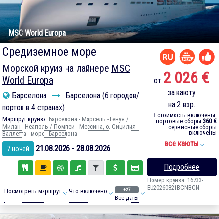
MSC World Europa
Средиземное море
Морской круиз на лайнере
MSC
2 026 €
World Europa
от
за каюту
Барселона
Барселона (6 городов/
на 2 взр.
портов в 4 странах)
В стоимость включены:
Маршрут круиза:
Барселона - Марсель - Генуя /
портовые сборы
360 €
Милан - Неаполь / Помпеи - Мессина, о. Сицилия -
сервисные сборы
включены
Валлетта - море - Барселона
все каюты
21.08.2026 - 28.08.2026
7 ночей
Подробнее
Номер круиза: 16733-
EU20260821BCNBCN
+27
Посмотреть маршрут
Что включено
Все даты