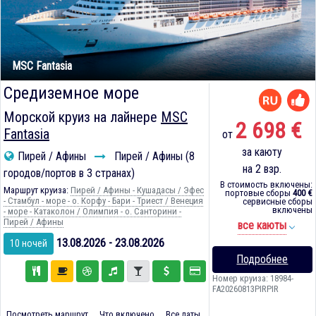
MSC Fantasia
Средиземное море
Морской круиз на лайнере
MSC
2 698 €
Fantasia
от
за каюту
Пирей / Афины
Пирей / Афины (8
на 2 взр.
городов/портов в 3 странах)
В стоимость включены:
Маршрут круиза:
Пирей / Афины - Кушадасы / Эфес
портовые сборы
400 €
- Стамбул - море - о. Корфу - Бари - Триест / Венеция
сервисные сборы
включены
- море - Катаколон / Олимпия - о. Санторини -
Пирей / Афины
все каюты
13.08.2026 - 23.08.2026
10 ночей
Подробнее
Номер круиза: 18984-
FA20260813PIRPIR
Посмотреть маршрут
Что включено
Все даты