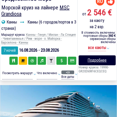
Морской круиз на лайнере
MSC
2 546 €
Grandiosa
от
за каюту
Канны
Канны (6 городов/портов в 3
на 2 взр.
странах)
В стоимость включены:
Маршрут круиза:
Канны - Генуя / Милан - Ла Специя
портовые сборы
360 €
- Чивитавеккья / Рим - море - о. Майорка -
сервисные сборы
включены
Барселона - Канны
все каюты
16.08.2026 - 23.08.2026
7 ночей
Подробнее
Номер круиза: 19990-
GR20260816CEQCEQ
+23
Посмотреть маршрут
Что включено
Все даты