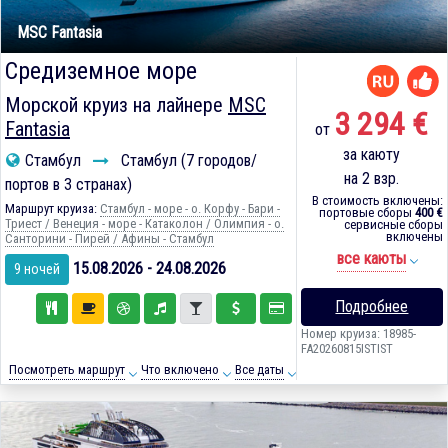
MSC Fantasia
Средиземное море
Морской круиз на лайнере
MSC
3 294 €
Fantasia
от
за каюту
Стамбул
Стамбул (7 городов/
на 2 взр.
портов в 3 странах)
В стоимость включены:
Маршрут круиза:
Стамбул - море - о. Корфу - Бари -
портовые сборы
400 €
Триест / Венеция - море - Катаколон / Олимпия - о.
сервисные сборы
включены
Санторини - Пирей / Афины - Стамбул
все каюты
15.08.2026 - 24.08.2026
9 ночей
Подробнее
Номер круиза: 18985-
FA20260815ISTIST
Посмотреть маршрут
Что включено
Все даты