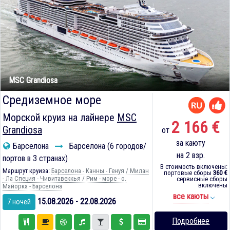
MSC Grandiosa
Средиземное море
Морской круиз на лайнере
MSC
2 166 €
Grandiosa
от
за каюту
Барселона
Барселона (6 городов/
на 2 взр.
портов в 3 странах)
В стоимость включены:
Маршрут круиза:
Барселона - Канны - Генуя / Милан
портовые сборы
360 €
- Ла Специя - Чивитавеккья / Рим - море - о.
сервисные сборы
включены
Майорка - Барселона
все каюты
15.08.2026 - 22.08.2026
7 ночей
Подробнее