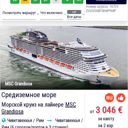
Номер круиза: 16725-
EU20260810NAPNAP
+27
Посмотреть маршрут
Что включено
Все даты
MSC Grandiosa
Средиземное море
Морской круиз на лайнере
MSC
3 046 €
Grandiosa
от
за каюту
Чивитавеккья / Рим
Чивитавеккья /
на 2 взр.
Рим (6 городов/портов в 3 странах)