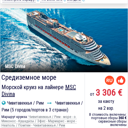
MSC Divina
Средиземное море
Морской круиз на лайнере
MSC
3 306 €
Divina
от
за каюту
Чивитавеккья / Рим
Чивитавеккья /
на 2 взр.
Рим (5 городов/портов в 3 странах)
В стоимость включены:
Маршрут круиза:
Чивитавеккья / Рим - море - о.
портовые сборы
360 €
Миконос - Кушадасы / Эфес - Мармарис - море -
сервисные сборы
включены
Неаполь / Помпеи - Чивитавеккья / Рим