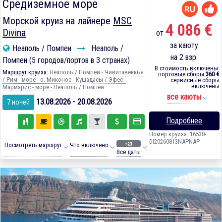
Средиземное море
Морской круиз на лайнере
MSC
4 086 €
Divina
от
за каюту
Неаполь / Помпеи
Неаполь /
на 2 взр.
Помпеи (5 городов/портов в 3 странах)
В стоимость включены:
Маршрут круиза:
Неаполь / Помпеи - Чивитавеккья
портовые сборы
360 €
/ Рим - море - о. Миконос - Кушадасы / Эфес -
сервисные сборы
включены
Мармарис - море - Неаполь / Помпеи
все каюты
13.08.2026 - 20.08.2026
7 ночей
Подробнее
Номер круиза: 16530-
DI20260813NAPNAP
+23
Посмотреть маршрут
Что включено
Все даты