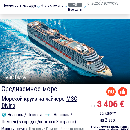
GR20260819CVVCVV
+23
Посмотреть маршрут
Что включено
Все даты
MSC Divina
Средиземное море
Морской круиз на лайнере
MSC
3 406 €
Divina
от
за каюту
Неаполь / Помпеи
Неаполь /
на 2 взр.
Помпеи (5 городов/портов в 3 странах)
В стоимость включены:
Маршрут круиза:
Неаполь / Помпеи - Чивитавеккья
портовые сборы
360 €