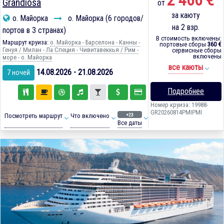
2 466 €
Grandiosa
от
за каюту
о. Майорка
о. Майорка (6 городов/
на 2 взр.
портов в 3 странах)
В стоимость включены:
Маршрут круиза:
о. Майорка - Барселона - Канны -
портовые сборы
360 €
Генуя / Милан - Ла Специя - Чивитавеккья / Рим -
сервисные сборы
включены
море - о. Майорка
все каюты
14.08.2026 - 21.08.2026
7 ночей
Подробнее
Номер круиза: 19988-
GR20260814PMIPMI
+23
Посмотреть маршрут
Что включено
Все даты