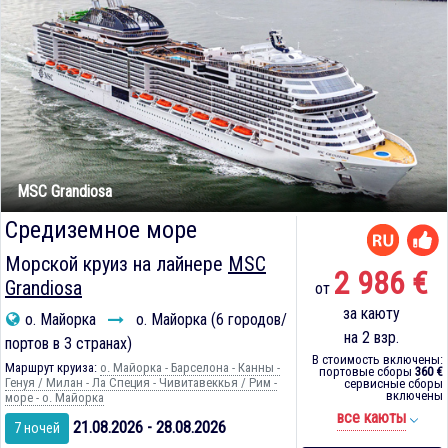
MSC Grandiosa
Средиземное море
Морской круиз на лайнере
MSC
2 986 €
Grandiosa
от
за каюту
о. Майорка
о. Майорка (6 городов/
на 2 взр.
портов в 3 странах)
В стоимость включены:
Маршрут круиза:
о. Майорка - Барселона - Канны -
портовые сборы
360 €
Генуя / Милан - Ла Специя - Чивитавеккья / Рим -
сервисные сборы
включены
море - о. Майорка
все каюты
21.08.2026 - 28.08.2026
7 ночей