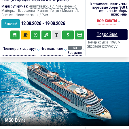
В стоимость включены:
Маршрут круиза:
Чивитавеккья / Рим - море - о.
портовые сборы
360 €
Майорка - Барселона - Канны - Генуя / Милан - Ла
сервисные сборы
включены
Специя - Чивитавеккья / Рим
все каюты
12.08.2026 - 19.08.2026
7 ночей
Подробнее
Номер круиза: 19987-
GR20260812CVVCVV
+23
Посмотреть маршрут
Что включено
Все даты
MSC Divina