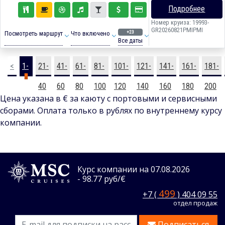
Подробнее
Номер круиза: 19993-
GR20260821PMIPMI
+23
Посмотреть маршрут
Что включено
Все даты
<
1-
21-
41-
61-
81-
101-
121-
141-
161-
181-
20
40
60
80
100
120
140
160
180
200
Цена указана в € за каюту с портовыми и сервисными
сборами. Оплата только в рублях по внутреннему курсу
компании.
Курс компании на 07.08.2026
- 98.77 руб/€
499
+7 (
) 404 09 55
отдел продаж
Подписаться