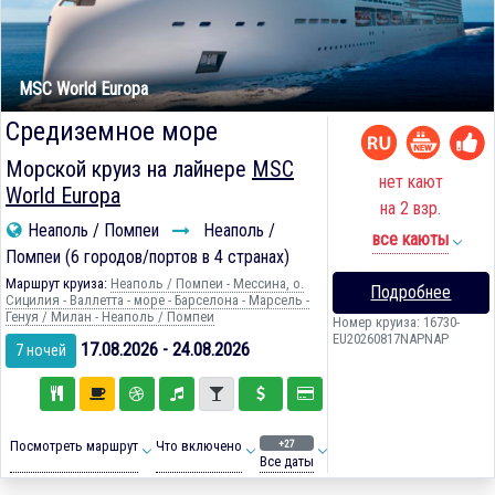
MSC World Europa
Средиземное море
Морской круиз на лайнере
MSC
нет кают
World Europa
на 2 взр.
Неаполь / Помпеи
Неаполь /
все каюты
Помпеи (6 городов/портов в 4 странах)
Маршрут круиза:
Неаполь / Помпеи - Мессина, о.
Подробнее
Сицилия - Валлетта - море - Барселона - Марсель -
Генуя / Милан - Неаполь / Помпеи
Номер круиза: 16730-
EU20260817NAPNAP
17.08.2026 - 24.08.2026
7 ночей
+27
Посмотреть маршрут
Что включено
Все даты