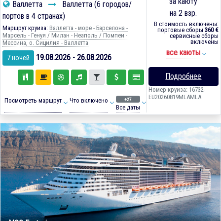
за каюту
Валлетта
Валлетта (6 городов/
на 2 взр.
портов в 4 странах)
В стоимость включены:
Маршрут круиза:
Валлетта - море - Барселона -
портовые сборы
360 €
Марсель - Генуя / Милан - Неаполь / Помпеи -
сервисные сборы
включены
Мессина, о. Сицилия - Валлетта
все каюты
19.08.2026 - 26.08.2026
7 ночей
Подробнее
Номер круиза: 16732-
EU20260819MLAMLA
+27
Посмотреть маршрут
Что включено
Все даты