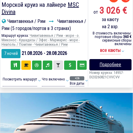
Морской круиз на лайнере
MSC
3 026 €
Divina
от
за каюту
Чивитавеккья / Рим
Чивитавеккья /
на 2 взр.
Рим (5 городов/портов в 3 странах)
В стоимость включены:
Маршрут круиза:
Чивитавеккья / Рим - море - о.
портовые сборы
360 €
Миконос - Кушадасы / Эфес - Мармарис - море -
сервисные сборы
включены
Неаполь / Помпеи - Чивитавеккья / Рим
все каюты
21.08.2026 - 28.08.2026
7 ночей
Подробнее
Номер круиза: 14957-
DI20260821CVVCVV
+26
Посмотреть маршрут
Что включено
Все даты