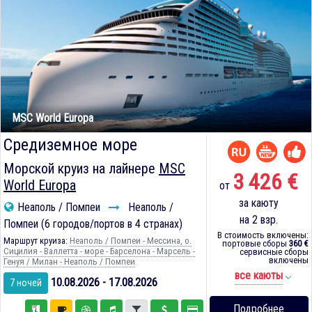
MSC World Europa
Средиземное море
Морской круиз на лайнере
MSC
3 426 €
World Europa
от
за каюту
Неаполь / Помпеи
Неаполь /
на 2 взр.
Помпеи (6 городов/портов в 4 странах)
В стоимость включены:
Маршрут круиза:
Неаполь / Помпеи - Мессина, о.
портовые сборы
360 €
Сицилия - Валлетта - море - Барселона - Марсель -
сервисные сборы
включены
Генуя / Милан - Неаполь / Помпеи
все каюты
10.08.2026 - 17.08.2026
7 ночей
Подробнее