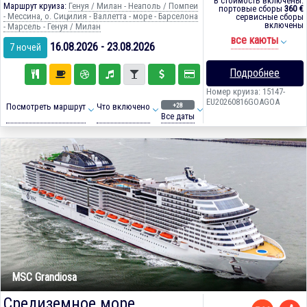
В стоимость включены:
Маршрут круиза:
Генуя / Милан - Неаполь / Помпеи
портовые сборы
360 €
- Мессина, о. Сицилия - Валлетта - море - Барселона
сервисные сборы
включены
- Марсель - Генуя / Милан
все каюты
16.08.2026 - 23.08.2026
7 ночей
Подробнее
Номер круиза: 15147-
EU20260816GOAGOA
+28
Посмотреть маршрут
Что включено
Все даты
MSC Grandiosa
Средиземное море