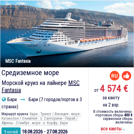
MSC Fantasia
Средиземное море
Морской круиз на лайнере
MSC
4 574 €
Fantasia
от
за каюту
Бари
Бари (7 городов/портов в 3
на 2 взр.
странах)
В стоимость включены:
Маршрут круиза:
Бари - Триест / Венеция - море -
портовые сборы
400 €
Катаколон / Олимпия - о. Санторини - Пирей /
сервисные сборы
включены
Афины - Стамбул - море - о. Корфу - Бари
все каюты
18.08.2026 - 27.08.2026
9 ночей