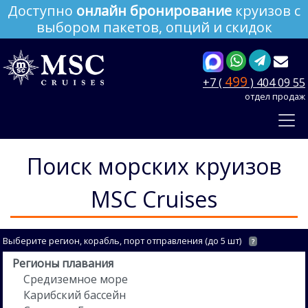
Доступно
онлайн бронирование
круизов с
выбором пакетов, опций и скидок
499
+7 (
) 404 09 55
отдел продаж
Поиск морских круизов
MSC Cruises
Выберите регион, корабль, порт отправления (до 5 шт)
?