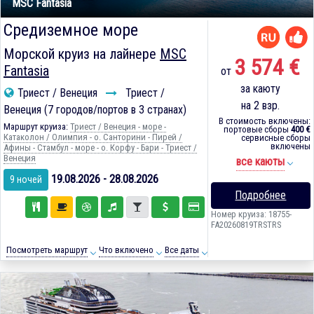
MSC Fantasia
Средиземное море
Морской круиз на лайнере
MSC
3 574 €
Fantasia
от
за каюту
Триест / Венеция
Триест /
на 2 взр.
Венеция (7 городов/портов в 3 странах)
В стоимость включены:
Маршрут круиза:
Триест / Венеция - море -
портовые сборы
400 €
Катаколон / Олимпия - о. Санторини - Пирей /
сервисные сборы
включены
Афины - Стамбул - море - о. Корфу - Бари - Триест /
Венеция
все каюты
19.08.2026 - 28.08.2026
9 ночей
Подробнее
Номер круиза: 18755-
FA20260819TRSTRS
Посмотреть маршрут
Что включено
Все даты