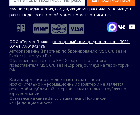
Лучшие предложения, скидки, акции мы рассылаем не чаще 1
раза в неделю и в любой момент можно отписаться
ООО «Гермес Вояж» –
реестровый номер туроператора В031-
00161-77/01942486
Авторизованный партнер по бронированию MSC Cruises и
Explora Journeys в РФ
Официальный партнер PAC Group, генерального
представителя MSC Cruises и Explora Journeys на территории
РФ
Вся информация, размещённая на сайте, носит
исключительно информационный характер и не является
рекламой и публичной офертой. Оплата только в рублях по
курсу компании.
Оставаясь на сайте Вы соглашаетесь с
Политикой
конфиденциальности