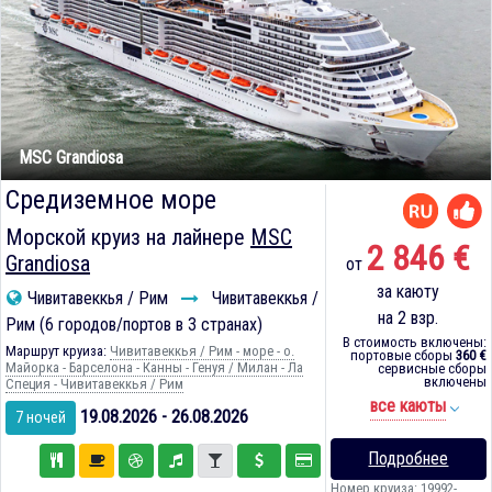
MSC Grandiosa
Средиземное море
Морской круиз на лайнере
MSC
2 846 €
Grandiosa
от
за каюту
Чивитавеккья / Рим
Чивитавеккья /
на 2 взр.
Рим (6 городов/портов в 3 странах)
В стоимость включены:
Маршрут круиза:
Чивитавеккья / Рим - море - о.
портовые сборы
360 €
Майорка - Барселона - Канны - Генуя / Милан - Ла
сервисные сборы
включены
Специя - Чивитавеккья / Рим
все каюты
19.08.2026 - 26.08.2026
7 ночей
Подробнее
Номер круиза: 19992-