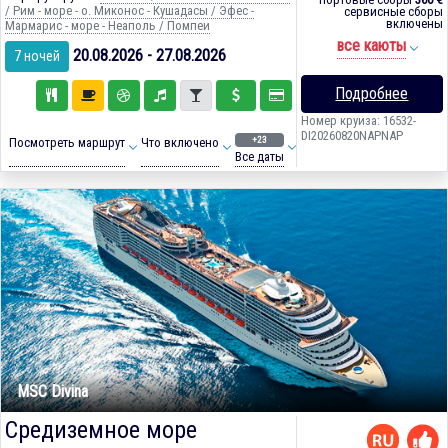
/ Рим - море - о. Миконос - Кушадасы / Эфес -
сервисные сборы
включены
Мармарис - море - Неаполь / Помпеи
все каюты
20.08.2026 - 27.08.2026
7 ночей
Подробнее
Номер круиза: 16532-
DI20260820NAPNAP
+23
Посмотреть маршрут
Что включено
Все даты
MSC Divina
Средиземное море