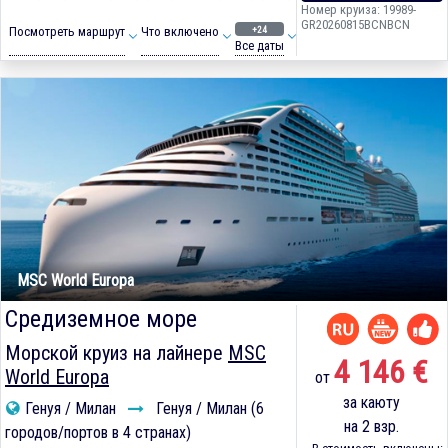
Номер круиза: 19989-
GR20260815BCNBCN
+24
Посмотреть маршрут
Что включено
Все даты
MSC World Europa
Средиземное море
Морской круиз на лайнере
MSC
4 146 €
World Europa
от
за каюту
Генуя / Милан
Генуя / Милан (6
на 2 взр.
городов/портов в 4 странах)