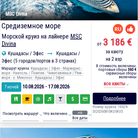
MSC Divina
Средиземное море
Морской круиз на лайнере
MSC
3 186 €
Divina
от
за каюту
Кушадасы / Эфес
Кушадасы /
на 2 взр.
Эфес (5 городов/портов в 3 странах)
В стоимость включены:
Маршрут круиза:
Кушадасы / Эфес - Мармарис -
портовые сборы
360 €
море - Неаполь / Помпеи - Чивитавеккья / Рим -
сервисные сборы
включены
море - о. Миконос - Кушадасы / Эфес
все каюты
10.08.2026 - 17.08.2026
7 ночей
Подробнее
Номер круиза: 16529-
DI20260810KUSKUS
+13
Посмотреть маршрут
Что включено
Все даты