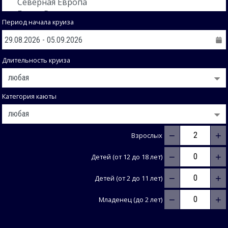
Период начала круиза
Длительность круиза
Категория каюты
−
+
Взрослых
−
+
Детей (от 12 до 18 лет)
−
+
Детей (от 2 до 11 лет)
−
+
Младенец (до 2 лет)