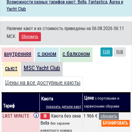
Возможности разных тарифов кают: Bella, Fantastica, Aurea и
Yacht Club
Наличие кают и их стоимость приведены на 06.08.2026 06:11
MCK
Обновить
EUR
RUB
внутренняя
с окном
с балконом
сьют
MSC Yacht Club
Цены на все доступные каюты
Цена
Каюта
с портовыми и
Тариф
сервисными сборами
показать детали кают
LAST MINUTE
Каюта без окна
1 966 €
IB
обновить
Bella
БРОНИРОВАТЬ
без заранее
известного номера