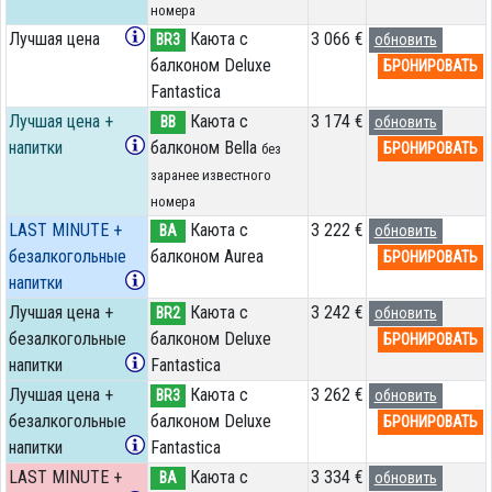
номера
Лучшая цена
Каюта с
3 066 €
BR3
обновить
балконом Deluxe
БРОНИРОВАТЬ
Fantastica
Лучшая цена +
Каюта с
3 174 €
BB
обновить
напитки
балконом Bella
БРОНИРОВАТЬ
без
заранее известного
номера
LAST MINUTE +
Каюта с
3 222 €
BA
обновить
безалкогольные
балконом Aurea
БРОНИРОВАТЬ
напитки
Лучшая цена +
Каюта с
3 242 €
BR2
обновить
безалкогольные
балконом Deluxe
БРОНИРОВАТЬ
напитки
Fantastica
Лучшая цена +
Каюта с
3 262 €
BR3
обновить
безалкогольные
балконом Deluxe
БРОНИРОВАТЬ
напитки
Fantastica
LAST MINUTE +
Каюта с
3 334 €
BA
обновить