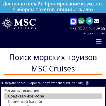
Доступно
онлайн бронирование
круизов с
выбором пакетов, опций и скидок
499
+7 (
) 404 09 55
отдел продаж
Поиск морских круизов
MSC Cruises
Выберите регион, корабль, порт отправления (до 5 шт)
?