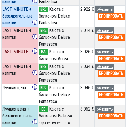
напитки
Fantastica
LAST MINUTE +
Каюта с
2 922 €
BR3
обновить
безалкогольные
балконом Deluxe
БРОНИРОВАТЬ
напитки
Fantastica
LAST MINUTE +
Каюта с
3 014 €
BR2
обновить
напитки
балконом Deluxe
БРОНИРОВАТЬ
Fantastica
LAST MINUTE
Каюта с
3 026 €
BA
обновить
балконом Aurea
БРОНИРОВАТЬ
LAST MINUTE +
Каюта с
3 034 €
BR3
обновить
напитки
балконом Deluxe
БРОНИРОВАТЬ
Fantastica
Лучшая цена
Каюта с
3 046 €
BR2
обновить
балконом Deluxe
БРОНИРОВАТЬ
Fantastica
Лучшая цена +
Каюта с
3 062 €
BB
обновить
безалкогольные
балконом Bella
БРОНИРОВАТЬ
без
напитки
заранее известного