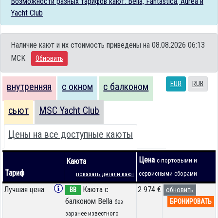
Возможности разных тарифов кают: Bella, Fantastica, Aurea и
Yacht Club
Наличие кают и их стоимость приведены на 08.08.2026 06:13
MCK
Обновить
EUR
RUB
внутренняя
с окном
с балконом
сьют
MSC Yacht Club
Цены на все доступные каюты
Цена
Каюта
с портовыми и
Тариф
сервисными сборами
показать детали кают
Лучшая цена
Каюта с
2 974 €
BB
обновить
балконом Bella
БРОНИРОВАТЬ
без
заранее известного