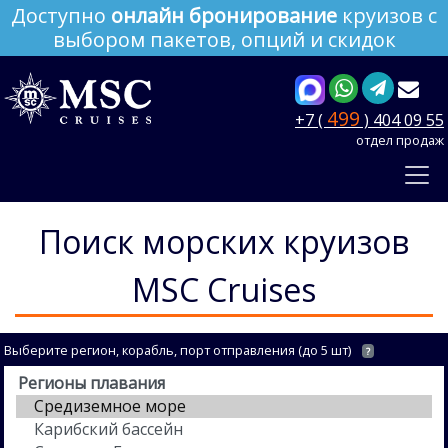
Доступно
онлайн бронирование
круизов с
выбором пакетов, опций и скидок
499
+7 (
) 404 09 55
отдел продаж
Поиск морских круизов
MSC Cruises
Выберите регион, корабль, порт отправления (до 5 шт)
?