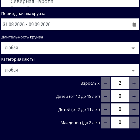
Период начала круиза
Длительность круиза
Категория каюты
−
+
Взрослых
−
+
Детей (от 12 до 18 лет)
−
+
Детей (от 2 до 11 лет)
−
+
Младенец (до 2 лет)