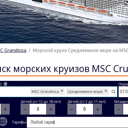
C Grandiosa
Морской круиз Средиземное море на MSC G
ск морских круизов MSC Cru
)
Пери
?
MSC Grandiosa
Средиземное море
Детей (от 12 до 18 лет)
Детей (от 2 до 11 лет)
Младене
+
−
+
−
+
−
Тарифы: