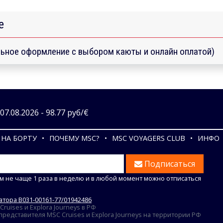
е
ьное оформление с выбором каюты и онлайн оплатой)
7.08.2026 - 98.77 руб/€
НА БОРТУ
ПОЧЕМУ MSC?
MSC VOYAGERS CLUB
ИНФО
Подписаться
м не чаще 1 раза в неделю и в любой момент можно отписаться
тора В031-00161-77/01942486
uises и Explora Journeys в РФ
едставителя MSC Cruises и Explora Journeys на территории РФ