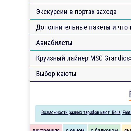
Экскурсии в портах захода
Дополнительные пакеты и что 
Авиабилеты
Круизный лайнер MSC Grandios
Выбор каюты
Возможности разных тарифов кают: Bella, Fantas
внутренняя
с окном
с балконом
сь