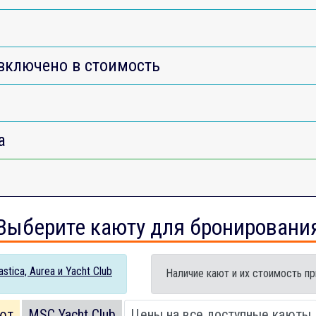
включено в стоимость
a
Выберите каюту для бронировани
tica, Aurea и Yacht Club
Наличие кают и их стоимость пр
ют
MSC Yacht Club
Цены на все доступные каюты