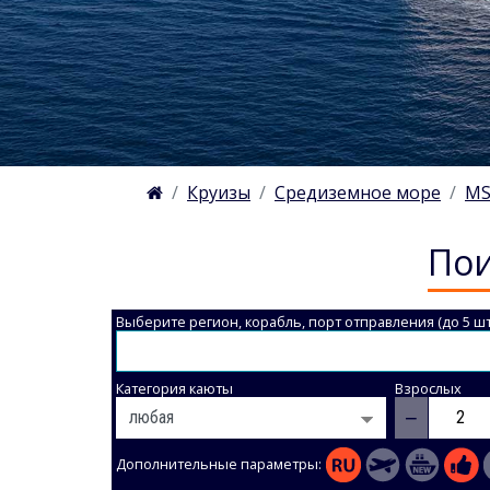
Круизы
Средиземное море
MS
Пои
Выберите регион, корабль, порт отправления (до 5 шт
Категория каюты
Взрослых
−
Дополнительные параметры: