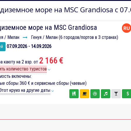
диземное море на MSC Grandiosa с 07.
диземное море на MSC Grandiosa
уя / Милан
Генуя / Милан (6 городов/портов в 3 странах)
07.09.2026 - 14.09.2026
ей
2 166 €
а каюту на 2 взр. от
ть количество туристов
мость включены:
вые сборы
360 €
и сервисные сборы (чаевые)
тот круиз на другие даты