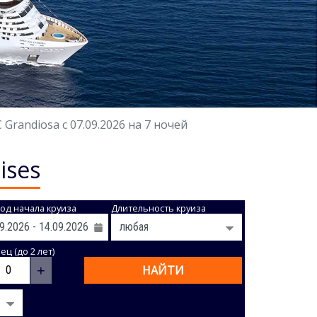
randiosa с 07.09.2026 на 7 ночей
ises
од начала круиза
Длительность круиза
ц (до 2 лет)
+
НАЙТИ