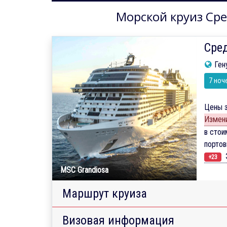
Морской круиз Сре
Сре
Ген
7 ноч
Цены з
Измени
в стои
порто
Э
+23
MSC Grandiosa
Маршрут круиза
Визовая информация