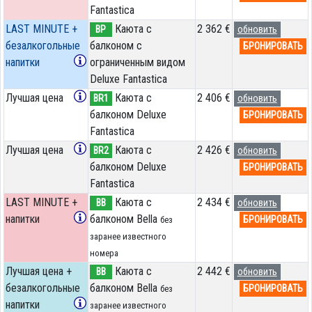
Fantastica
LAST MINUTE +
Каюта с
2 362 €
BP
обновить
безалкогольные
балконом c
БРОНИРОВАТЬ
напитки
ограниченным видом
Deluxe Fantastica
Лучшая цена
Каюта с
2 406 €
BR1
обновить
балконом Deluxe
БРОНИРОВАТЬ
Fantastica
Лучшая цена
Каюта с
2 426 €
BR2
обновить
балконом Deluxe
БРОНИРОВАТЬ
Fantastica
LAST MINUTE +
Каюта с
2 434 €
BB
обновить
напитки
балконом Bella
БРОНИРОВАТЬ
без
заранее известного
номера
Лучшая цена +
Каюта с
2 442 €
BB
обновить
безалкогольные
балконом Bella
БРОНИРОВАТЬ
без
напитки
заранее известного