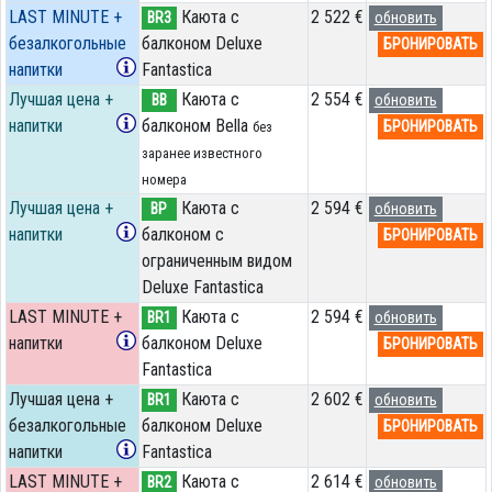
LAST MINUTE +
Каюта с
2 522 €
BR3
обновить
безалкогольные
балконом Deluxe
БРОНИРОВАТЬ
напитки
Fantastica
Лучшая цена +
Каюта с
2 554 €
BB
обновить
напитки
балконом Bella
БРОНИРОВАТЬ
без
заранее известного
номера
Лучшая цена +
Каюта с
2 594 €
BP
обновить
напитки
балконом c
БРОНИРОВАТЬ
ограниченным видом
Deluxe Fantastica
LAST MINUTE +
Каюта с
2 594 €
BR1
обновить
напитки
балконом Deluxe
БРОНИРОВАТЬ
Fantastica
Лучшая цена +
Каюта с
2 602 €
BR1
обновить
безалкогольные
балконом Deluxe
БРОНИРОВАТЬ
напитки
Fantastica
LAST MINUTE +
Каюта с
2 614 €
BR2
обновить