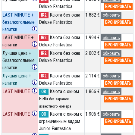
Deluxe Fantastica
БРОНИРОВАТЬ
LAST MINUTE +
Каюта без окна
1 882 €
IR2
обновить
безалкогольные
Deluxe Fantastica
БРОНИРОВАТЬ
напитки
LAST MINUTE +
Каюта без окна
1 994 €
IR2
обновить
напитки
Deluxe Fantastica
БРОНИРОВАТЬ
Лучшая цена +
Каюта без окна
2 002 €
IR2
обновить
безалкогольные
Deluxe Fantastica
БРОНИРОВАТЬ
напитки
Лучшая цена +
Каюта без окна
2 114 €
IR2
обновить
напитки
Deluxe Fantastica
БРОНИРОВАТЬ
LAST MINUTE
Каюта с окном
1 866 €
OB
обновить
Bella
БРОНИРОВАТЬ
без заранее
известного номера
LAST MINUTE
Каюта с окном с
1 906 €
OO
обновить
ограниченным видом
БРОНИРОВАТЬ
Junior Fantastica