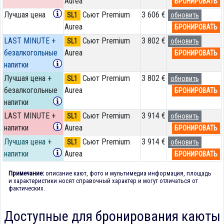
Aurea
БРОНИРОВАТЬ
Лучшая цена
Сьют Premium
3 606 €
SL1
обновить
Aurea
БРОНИРОВАТЬ
LAST MINUTE +
Сьют Premium
3 802 €
SL1
обновить
безалкогольные
Aurea
БРОНИРОВАТЬ
напитки
Лучшая цена +
Сьют Premium
3 802 €
SL1
обновить
безалкогольные
Aurea
БРОНИРОВАТЬ
напитки
LAST MINUTE +
Сьют Premium
3 914 €
SL1
обновить
напитки
Aurea
БРОНИРОВАТЬ
Лучшая цена +
Сьют Premium
3 914 €
SL1
обновить
напитки
Aurea
БРОНИРОВАТЬ
Примечание:
описание кают, фото и мультимедиа информация, площадь
и характеристики носят справочный характер и могут отличаться от
фактических.
Доступные для бронирования каюты