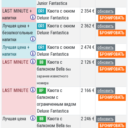
Junior Fantastica
LAST MINUTE +
Каюта с окном
2 354 €
OR1
обновить
напитки
Deluxe Fantastica
БРОНИРОВАТЬ
Лучшая цена +
Каюта с окном
2 362 €
OR1
обновить
безалкогольные
Deluxe Fantastica
БРОНИРОВАТЬ
напитки
Лучшая цена +
Каюта с окном
2 474 €
OR1
обновить
напитки
Deluxe Fantastica
БРОНИРОВАТЬ
LAST MINUTE
Каюта с
2 126 €
BB
обновить
балконом Bella
БРОНИРОВАТЬ
без
заранее известного
номера
LAST MINUTE
Каюта с
2 166 €
BP
обновить
балконом c
БРОНИРОВАТЬ
ограниченным видом
Deluxe Fantastica
Лучшая цена
Каюта с
2 246 €
BB
обновить
балконом Bella
БРОНИРОВАТЬ
без