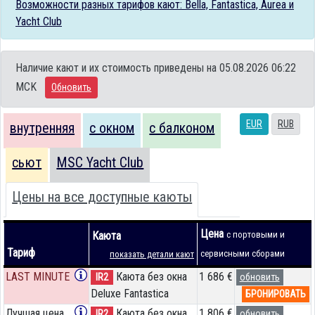
Возможности разных тарифов кают: Bella, Fantastica, Aurea и
Yacht Club
Наличие кают и их стоимость приведены на 05.08.2026 06:22
MCK
Обновить
EUR
RUB
внутренняя
с окном
с балконом
сьют
MSC Yacht Club
Цены на все доступные каюты
Цена
Каюта
с портовыми и
Тариф
сервисными сборами
показать детали кают
LAST MINUTE
Каюта без окна
1 686 €
IR2
обновить
Deluxe Fantastica
БРОНИРОВАТЬ
Лучшая цена
Каюта без окна
1 806 €
IR2
обновить