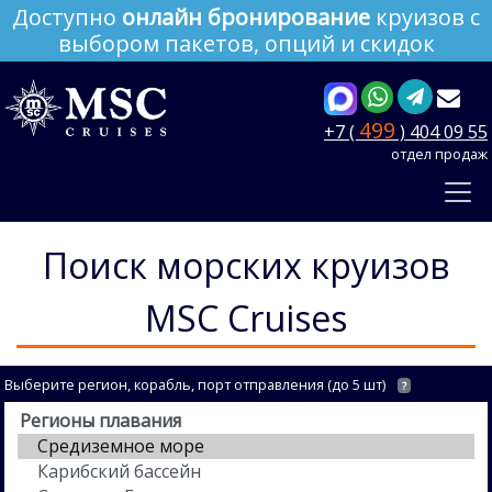
Доступно
онлайн бронирование
круизов с
выбором пакетов, опций и скидок
499
+7 (
) 404 09 55
отдел продаж
Поиск морских круизов
MSC Cruises
Выберите регион, корабль, порт отправления (до 5 шт)
?