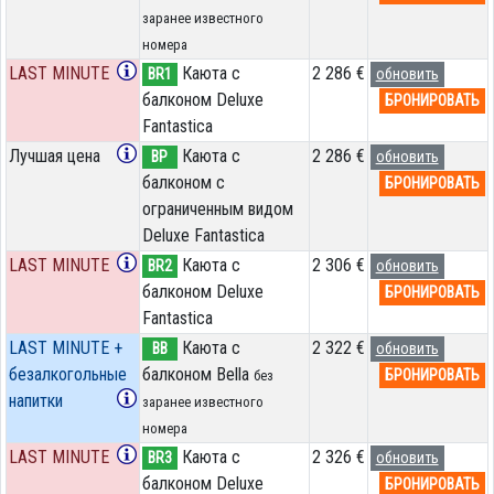
заранее известного
номера
LAST MINUTE
Каюта с
2 286 €
BR1
обновить
балконом Deluxe
БРОНИРОВАТЬ
Fantastica
Лучшая цена
Каюта с
2 286 €
BP
обновить
балконом c
БРОНИРОВАТЬ
ограниченным видом
Deluxe Fantastica
LAST MINUTE
Каюта с
2 306 €
BR2
обновить
балконом Deluxe
БРОНИРОВАТЬ
Fantastica
LAST MINUTE +
Каюта с
2 322 €
BB
обновить
безалкогольные
балконом Bella
БРОНИРОВАТЬ
без
напитки
заранее известного
номера
LAST MINUTE
Каюта с
2 326 €
BR3
обновить
балконом Deluxe
БРОНИРОВАТЬ