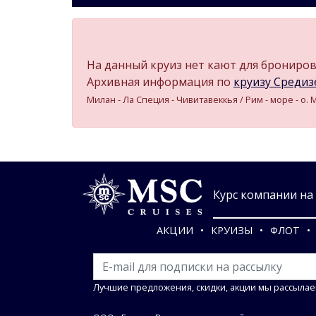
На данный круиз нет кают для бронирова
Архивная информация по
круизу Средизе
Милан - Ла Специя - Чивитавеккья / Рим - море - о.
Курс компании на 0
АКЦИИ
КРУИЗЫ
ФЛОТ
Лучшие предложения, скидки, акции мы рассылае