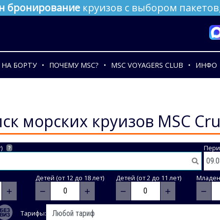
н бронирование
круизов с выбором пакетов,
НА БОРТУ
ПОЧЕМУ MSC?
MSC VOYAGERS CLUB
ИНФО
ск морских круизов MSC Cru
)
Пери
?
Детей (от 12 до 18 лет)
Детей (от 2 до 11 лет)
Младене
+
−
+
−
+
−
Тарифы: