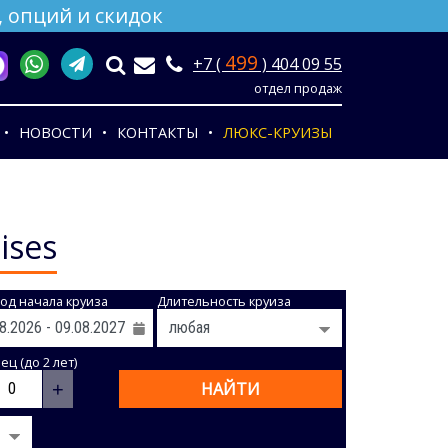
 опций и скидок
499
+7 (
) 404 09 55
отдел продаж
НОВОСТИ
КОНТАКТЫ
ЛЮКС-КРУИЗЫ
ises
од начала круиза
Длительность круиза
ц (до 2 лет)
+
НАЙТИ