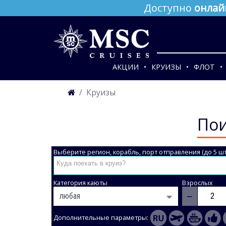
Доступно
онлай
АКЦИИ
КРУИЗЫ
ФЛОТ
Круизы
Пои
Выберите регион, корабль, порт отправления (до 5 шт
Категория каюты
Взрослых
−
Дополнительные параметры: