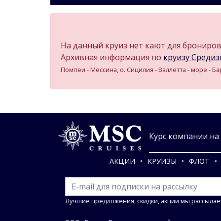
На данный круиз нет кают для бронирова
Архивная информация по
круизу Средизе
Помпеи - Мессина, о. Сицилия - Валлетта - море - Б
Курс компании на 0
АКЦИИ
КРУИЗЫ
ФЛОТ
Лучшие предложения, скидки, акции мы рассылае