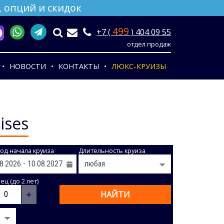
 опций и скидок
499
+7 (
) 404 09 55
отдел продаж
НОВОСТИ
КОНТАКТЫ
ЛЮКС-КРУИЗЫ
ises
од начала круиза
Длительность круиза
ц (до 2 лет)
+
НАЙТИ