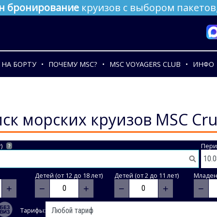
н бронирование
круизов с выбором пакетов,
НА БОРТУ
ПОЧЕМУ MSC?
MSC VOYAGERS CLUB
ИНФО
ск морских круизов MSC Cru
)
Пери
?
Детей (от 12 до 18 лет)
Детей (от 2 до 11 лет)
Младене
+
−
+
−
+
−
Тарифы: