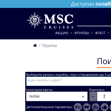
Доступно
онлай
АКЦИИ
КРУИЗЫ
ФЛОТ
Круизы
Пои
Выберите регион, корабль, порт отправления (до 5 шт
Категория каюты
Взрослых
−
Дополнительные параметры: