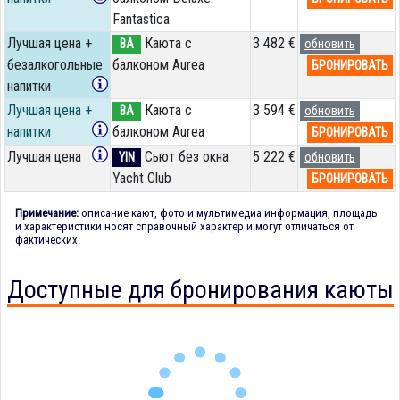
Fantastica
Лучшая цена +
Каюта с
3 482 €
BA
обновить
безалкогольные
балконом Aurea
БРОНИРОВАТЬ
напитки
Лучшая цена +
Каюта с
3 594 €
BA
обновить
напитки
балконом Aurea
БРОНИРОВАТЬ
Лучшая цена
Сьют без окна
5 222 €
YIN
обновить
Yacht Club
БРОНИРОВАТЬ
Примечание:
описание кают, фото и мультимедиа информация, площадь
и характеристики носят справочный характер и могут отличаться от
фактических.
Доступные для бронирования каюты