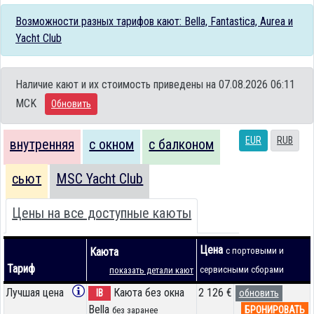
Возможности разных тарифов кают: Bella, Fantastica, Aurea и
Yacht Club
Наличие кают и их стоимость приведены на 07.08.2026 06:11
MCK
Обновить
EUR
RUB
внутренняя
с окном
с балконом
сьют
MSC Yacht Club
Цены на все доступные каюты
Цена
Каюта
с портовыми и
Тариф
сервисными сборами
показать детали кают
Лучшая цена
Каюта без окна
2 126 €
IB
обновить
Bella
БРОНИРОВАТЬ
без заранее