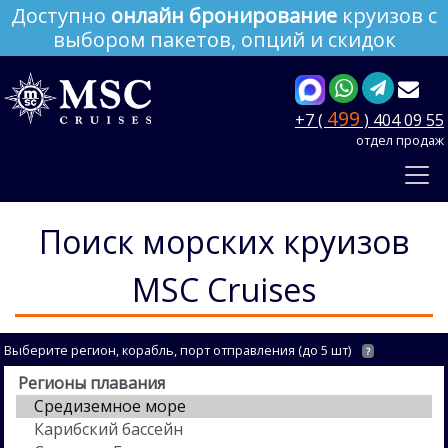
Доступно
онлайн бронирование
круизов с
выбором пакетов, опций и скидок
499
+7 (
) 404 09 55
отдел продаж
Поиск морских круизов
MSC Cruises
Выберите регион, корабль, порт отправления (до 5 шт)
?