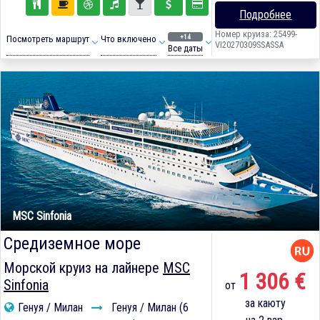
Подробнее
Номер круиза: 25499-
+14
Посмотреть маршрут
Что включено
VI20270309SSASSA
Все даты
MSC Sinfonia
Средиземное море
Морской круиз на лайнере
MSC
1 306 €
Sinfonia
от
за каюту
Генуя / Милан
Генуя / Милан (6