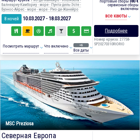
портовые сборы
380 €
Балнеариу-Камбориу - море - Пунта-дель-Эсте -
сервисные сборы
включены
Буэнос-Айрес - море - море - Рио-де-Жанейро
все каюты
10.03.2027 - 18.03.2027
8 ночей
Подробнее
Номер круиза: 27758-
SP20270310RIORIO
+6
Посмотреть маршрут
Что включено
Все даты
MSC Preziosa
Северная Европа