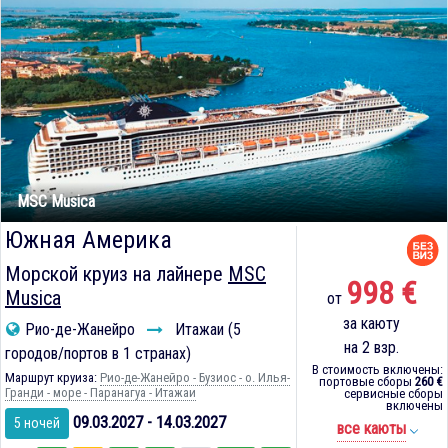
MSC Musica
Южная Америка
Морской круиз на лайнере
MSC
998 €
Musica
от
за каюту
Рио-де-Жанейро
Итажаи (5
на 2 взр.
городов/портов в 1 странах)
В стоимость включены:
Маршрут круиза:
Рио-де-Жанейро - Бузиос - о. Илья-
портовые сборы
260 €
Гранди - море - Паранагуа - Итажаи
сервисные сборы
включены
09.03.2027 - 14.03.2027
5 ночей
все каюты