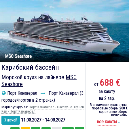
MSC Seashore
Карибский бассейн
Морской круиз на лайнере
MSC
688 €
Seashore
от
за каюту
Порт Канаверал
Порт Канаверал (3
на 2 взр.
городов/портов в 2 странах)
В стоимость включены:
Маршрут круиза:
Порт Канаверал - Нассау - о. Оушен
портовые сборы
200 €
Кей - Порт Канаверал
сервисные сборы
включены
11.03.2027 - 14.03.2027
3 ночей
все каюты