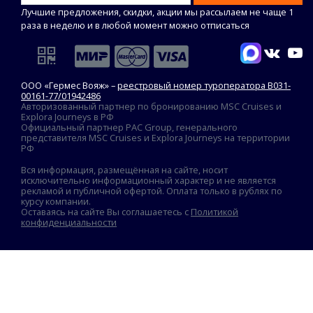
Лучшие предложения, скидки, акции мы рассылаем не чаще 1
раза в неделю и в любой момент можно отписаться
ООО «Гермес Вояж» –
реестровый номер туроператора В031-
00161-77/01942486
Авторизованный партнер по бронированию MSC Cruises и
Explora Journeys в РФ
Официальный партнер PAC Group, генерального
представителя MSC Cruises и Explora Journeys на территории
РФ
Вся информация, размещённая на сайте, носит
исключительно информационный характер и не является
рекламой и публичной офертой. Оплата только в рублях по
курсу компании.
Оставаясь на сайте Вы соглашаетесь с
Политикой
конфиденциальности