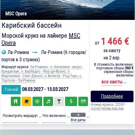
MSC Opera
Карибский бассейн
Морской круиз на лайнере
MSC
1 466 €
Opera
от
за каюту
Ла-Романа
Ла-Романа (6 городов/
на 2 взр.
портов в 3 странах)
В стоимость включены:
Маршрут круиза:
Ла-Романа - о. Каталина - море -
портовые сборы
360 €
Бриджтаун, о. Барбадос - Фор-де-Франс, о.
сервисные сборы
включены
Мартиника - Сент-Джонс, о.Антигуа - Род-Таун, о.
Тортола - Ла-Романа
все каюты
08.03.2027 - 15.03.2027
7 ночей
Подробнее
Номер круиза: 22247-
OX20270308LRMLRM
+3
Посмотреть маршрут
Что включено
Все даты