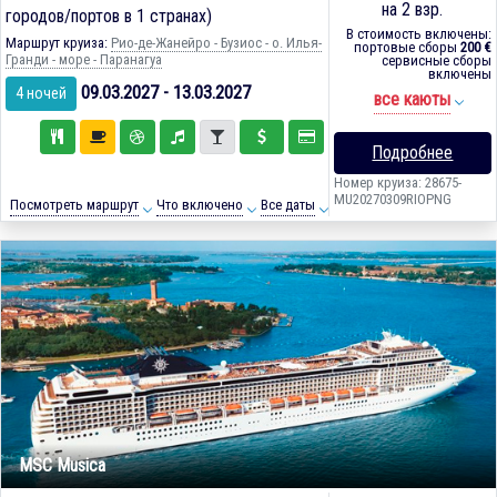
на 2 взр.
городов/портов в 1 странах)
В стоимость включены:
Маршрут круиза:
Рио-де-Жанейро - Бузиос - о. Илья-
портовые сборы
200 €
Гранди - море - Паранагуа
сервисные сборы
включены
09.03.2027 - 13.03.2027
4 ночей
все каюты
Подробнее
Номер круиза: 28675-
MU20270309RIOPNG
Посмотреть маршрут
Что включено
Все даты
MSC Musica