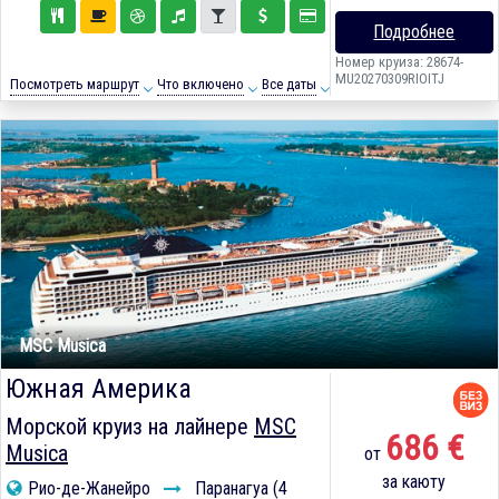
Подробнее
Номер круиза: 28674-
MU20270309RIOITJ
Посмотреть маршрут
Что включено
Все даты
MSC Musica
Южная Америка
Морской круиз на лайнере
MSC
686 €
Musica
от
за каюту
Рио-де-Жанейро
Паранагуа (4