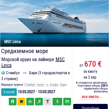
MSC Lirica
Средиземное море
Морской круиз на лайнере
MSC
670 €
Lirica
от
за каюту
Стамбул
Бари (3 городов/портов в
на 2 взр.
3 странах)
В стоимость включены:
Маршрут круиза:
Стамбул - море - о. Корфу - Бари
портовые сборы
200 €
сервисные сборы
10.03.2027 - 13.03.2027
включены
3 ночей
все каюты
Подробнее