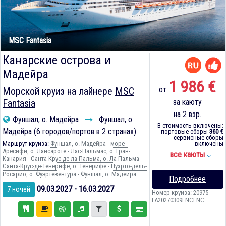
MSC Fantasia
Канарские острова и
Мадейра
1 986 €
от
Морской круиз на лайнере
MSC
Fantasia
за каюту
на 2 взр.
Фуншал, о. Мадейра
Фуншал, о.
В стоимость включены:
Мадейра (6 городов/портов в 2 странах)
портовые сборы
360 €
сервисные сборы
Маршрут круиза:
Фуншал, о. Мадейра - море -
включены
Аресифи, о. Лансароте - Лас-Пальмас, о. Гран-
все каюты
Канария - Санта-Крус-де-ла-Пальма, о. Ла-Пальма -
Санта-Крус-де-Тенерифе, о. Тенерифе - Пуэрто-дель-
Росарио, о. Фуэртевентура - Фуншал, о. Мадейра
Подробнее
09.03.2027 - 16.03.2027
7 ночей
Номер круиза: 20975-
FA20270309FNCFNC