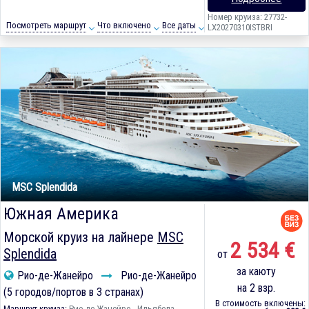
Номер круиза: 27732-
Посмотреть маршрут
Что включено
Все даты
LX20270310ISTBRI
MSC Splendida
Южная Америка
Морской круиз на лайнере
MSC
2 534 €
Splendida
от
за каюту
Рио-де-Жанейро
Рио-де-Жанейро
на 2 взр.
(5 городов/портов в 3 странах)
В стоимость включены:
Маршрут круиза:
Рио-де-Жанейро - Ильябела -