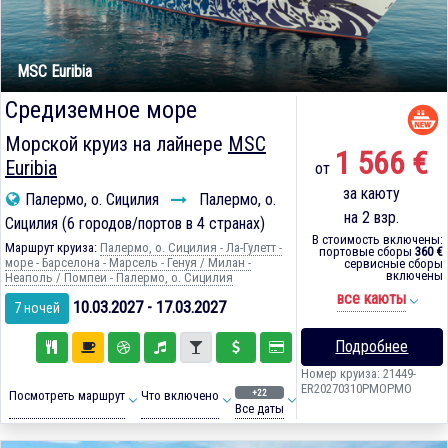
MSC Euribia
Средиземное море
Морской круиз на лайнере
MSC
1 566 €
Euribia
от
за каюту
Палермо, о. Сицилия
Палермо, о.
на 2 взр.
Сицилия (6 городов/портов в 4 странах)
В стоимость включены:
Маршрут круиза:
Палермо, о. Сицилия - Ла-Гулетт -
портовые сборы
360 €
море - Барселона - Марсель - Генуя / Милан -
сервисные сборы
включены
Неаполь / Помпеи - Палермо, о. Сицилия
все каюты
10.03.2027 - 17.03.2027
7 ночей
Подробнее
Номер круиза: 21449-
ER20270310PMOPMO
+22
Посмотреть маршрут
Что включено
Все даты