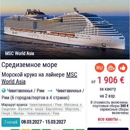
MSC World Asia
Средиземное море
Морской круиз на лайнере
MSC
1 906 €
World Asia
от
за каюту
Чивитавеккья / Рим
Чивитавеккья /
на 2 взр.
Рим (6 городов/портов в 4 странах)
В стоимость включены:
Маршрут круиза:
Чивитавеккья / Рим - Мессина, о.
портовые сборы
360 €
Сицилия - Валлетта - море - Барселона - Марсель -
сервисные сборы
включены
Генуя / Милан - Чивитавеккья / Рим
все каюты
08.03.2027 - 15.03.2027
7 ночей