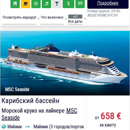
Подробнее
Номер круиза: 20143-
AS20270308CVVCVV
+17
Посмотреть маршрут
Что включено
Все даты
MSC Seaside
Карибский бассейн
Морской круиз на лайнере
MSC
658 €
Seaside
от
за каюту
Майами
Майами (3 городов/портов