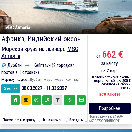
MSC Armonia
Африка, Индийский океан
Морской круиз на лайнере
MSC
662 €
Armonia
от
за каюту
Дурбан
Кейптаун (2 городов/
на 2 взр.
портов в 1 странах)
В стоимость включены:
Маршрут круиза:
Дурбан - море - море - Кейптаун
портовые сборы
200 €
сервисные сборы
08.03.2027 - 11.03.2027
включены
3 ночей
все каюты
Подробнее
Номер круиза: 24960-
Посмотреть маршрут
Что включено
Все даты
AX20270308DURCPT