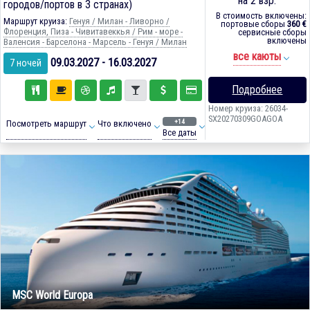
на 2 взр.
городов/портов в 3 странах)
В стоимость включены:
Маршрут круиза:
Генуя / Милан - Ливорно /
портовые сборы
360 €
Флоренция, Пиза - Чивитавеккья / Рим - море -
сервисные сборы
включены
Валенсия - Барселона - Марсель - Генуя / Милан
все каюты
09.03.2027 - 16.03.2027
7 ночей
Подробнее
Номер круиза: 26034-
SX20270309GOAGOA
+14
Посмотреть маршрут
Что включено
Все даты
MSC World Europa