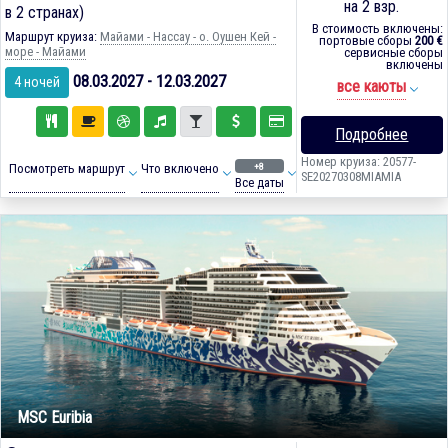
на 2 взр.
в 2 странах)
В стоимость включены:
Маршрут круиза:
Майами - Нассау - о. Оушен Кей -
портовые сборы
200 €
море - Майами
сервисные сборы
включены
08.03.2027 - 12.03.2027
4 ночей
все каюты
Подробнее
Номер круиза: 20577-
+8
Посмотреть маршрут
Что включено
SE20270308MIAMIA
Все даты
MSC Euribia