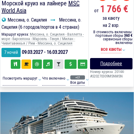
Морской круиз на лайнере
MSC
1 766 €
World Asia
от
за каюту
Мессина, о. Сицилия
Мессина, о.
на 2 взр.
Сицилия (6 городов/портов в 4 странах)
В стоимость включены:
Маршрут круиза:
Мессина, о. Сицилия - Валлетта -
портовые сборы
360 €
море - Барселона - Марсель - Генуя / Милан -
сервисные сборы
включены
Чивитавеккья / Рим - Мессина, о. Сицилия
все каюты
09.03.2027 - 16.03.2027
7 ночей
Подробнее
Номер круиза: 20144-
AS20270309MSNMSN
+17
Посмотреть маршрут
Что включено
Все даты