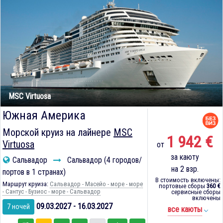
MSC Virtuosa
Южная Америка
Морской круиз на лайнере
MSC
1 942 €
Virtuosa
от
за каюту
Сальвадор
Сальвадор (4 городов/
на 2 взр.
портов в 1 странах)
В стоимость включены:
Маршрут круиза:
Сальвадор - Масейо - море - море
портовые сборы
360 €
- Сантус - Бузиос - море - Сальвадор
сервисные сборы
включены
09.03.2027 - 16.03.2027
7 ночей
все каюты