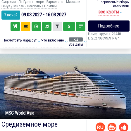
Сицилия - Ла-Гулетт - море - Барселона - Марсель -
сервисные сборы
включены
Генуя / Милан - Неаполь / Помпеи
все каюты
09.03.2027 - 16.03.2027
7 ночей
Подробнее
Номер круиза: 21448-
ER20270309NAPNAP
+22
Посмотреть маршрут
Что включено
Все даты
MSC World Asia
Средиземное море