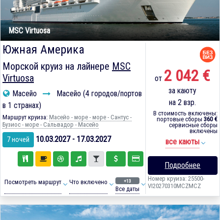
MSC Virtuosa
Южная Америка
Морской круиз на лайнере
MSC
2 042 €
Virtuosa
от
за каюту
Масейо
Масейо (4 городов/портов
на 2 взр.
в 1 странах)
В стоимость включены:
Маршрут круиза:
Масейо - море - море - Сантус -
портовые сборы
360 €
Бузиос - море - Сальвадор - Масейо
сервисные сборы
включены
10.03.2027 - 17.03.2027
7 ночей
все каюты
Подробнее
Номер круиза: 25500-
+13
Посмотреть маршрут
Что включено
VI20270310MCZMCZ
Все даты