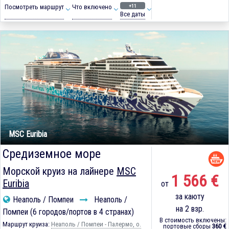
+11
Посмотреть маршрут
Что включено
Все даты
MSC Euribia
Средиземное море
Морской круиз на лайнере
MSC
1 566 €
Euribia
от
за каюту
Неаполь / Помпеи
Неаполь /
на 2 взр.
Помпеи (6 городов/портов в 4 странах)
В стоимость включены:
Маршрут круиза:
Неаполь / Помпеи - Палермо, о.
портовые сборы
360 €