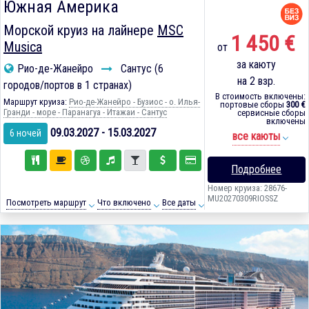
Южная Америка
Морской круиз на лайнере
MSC
1 450 €
Musica
от
за каюту
Рио-де-Жанейро
Сантус (6
на 2 взр.
городов/портов в 1 странах)
В стоимость включены:
Маршрут круиза:
Рио-де-Жанейро - Бузиос - о. Илья-
портовые сборы
300 €
Гранди - море - Паранагуа - Итажаи - Сантус
сервисные сборы
включены
09.03.2027 - 15.03.2027
6 ночей
все каюты
Подробнее
Номер круиза: 28676-
MU20270309RIOSSZ
Посмотреть маршрут
Что включено
Все даты