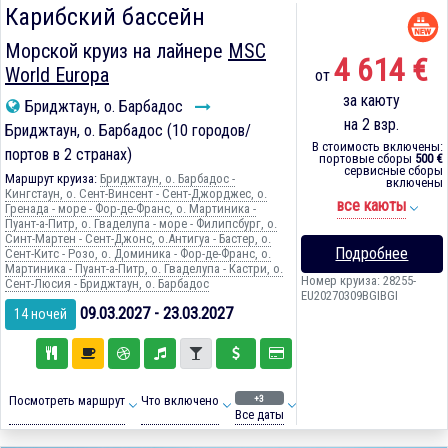
Карибский бассейн
Морской круиз на лайнере
MSC
4 614 €
World Europa
от
за каюту
Бриджтаун, о. Барбадос
на 2 взр.
Бриджтаун, о. Барбадос (10 городов/
В стоимость включены:
портов в 2 странах)
портовые сборы
500 €
сервисные сборы
Маршрут круиза:
Бриджтаун, о. Барбадос -
включены
Кингстаун, о. Сент-Винсент - Сент-Джорджес, о.
все каюты
Гренада - море - Фор-де-Франс, о. Мартиника -
Пуант-а-Питр, о. Гваделупа - море - Филипсбург, о.
Синт-Мартен - Сент-Джонс, о.Антигуа - Бастер, о.
Подробнее
Сент-Китс - Розо, о. Доминика - Фор-де-Франс, о.
Мартиника - Пуант-а-Питр, о. Гваделупа - Кастри, о.
Номер круиза: 28255-
Сент-Люсия - Бриджтаун, о. Барбадос
EU20270309BGIBGI
09.03.2027 - 23.03.2027
14 ночей
+3
Посмотреть маршрут
Что включено
Все даты