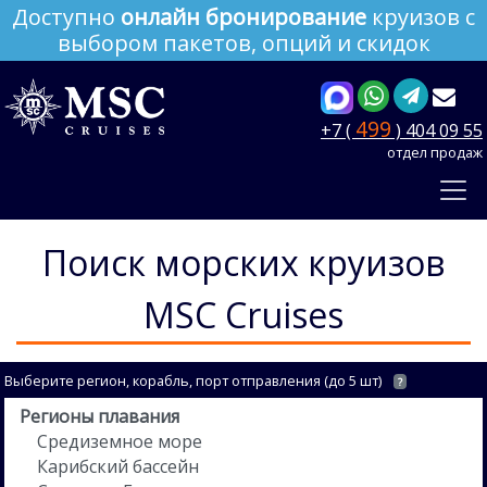
Доступно
онлайн бронирование
круизов с
выбором пакетов, опций и скидок
499
+7 (
) 404 09 55
отдел продаж
Поиск морских круизов
MSC Cruises
Выберите регион, корабль, порт отправления (до 5 шт)
?