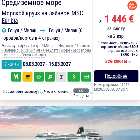
Средиземное море
Морской круиз на лайнере
MSC
1 446 €
Euribia
от
за каюту
Генуя / Милан
Генуя / Милан (6
на 2 взр.
городов/портов в 4 странах)
В стоимость включены:
Маршрут круиза:
Генуя / Милан - Неаполь / Помпеи
портовые сборы
360 €
- Палермо, о. Сицилия - Ла-Гулетт - море - Барселона
сервисные сборы
включены
- Марсель - Генуя / Милан
все каюты
08.03.2027 - 15.03.2027
7 ночей
Подробнее
Номер круиза: 21447-
ER20270308GOAGOA
+22
Посмотреть маршрут
Что включено
Все даты