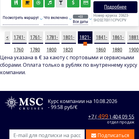
Подробнее
Номер круиза: 20623-
+22
Посмотреть маршрут
Что включено
SH20270311CPVCPV
Все даты
<
1741-
1761-
1781-
1801-
1821-
1841-
1861-
1881
1760
1780
1800
1820
1840
1860
1880
1900
Цена указана в € за каюту с портовыми и сервисными
сборами. Оплата только в рублях по внутреннему курсу
компании.
Курс компании на 10.08.2026
- 99.58 руб/€
499
+7 (
) 404 09 55
отдел продаж
Подписаться