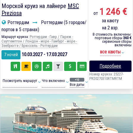
Морской круиз на лайнере
MSC
1 246 €
Preziosa
от
за каюту
Роттердам
Роттердам (5 городов/
на 2 взр.
портов в 5 странах)
В стоимость включены:
Маршрут круиза:
Роттердам - Гавр / Париж -
портовые сборы
360 €
Саутгемптон / Лондон - море - Гамбург - море -
сервисные сборы
включены
Зеебрюгге / Брюссель - Роттердам
все каюты
10.03.2027 - 17.03.2027
7 ночей
Подробнее
Номер круиза: 25227-
PR20270310RTMRTM
+10
Посмотреть маршрут
Что включено
Все даты