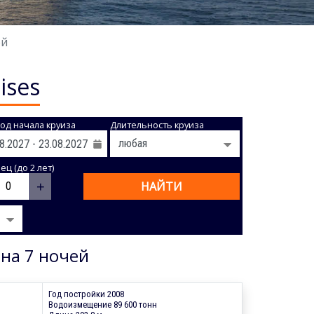
ей
ises
од начала круиза
Длительность круиза
ц (до 2 лет)
+
НАЙТИ
 на 7 ночей
Год постройки 2008
Водоизмещение 89 600 тонн