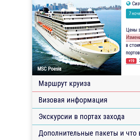
Сиэ
7 ноч
Цены з
Измени
в стои
порто
Э
+19
MSC Poesia
Маршрут круиза
Визовая информация
Экскурсии в портах захода
Дополнительные пакеты и что 