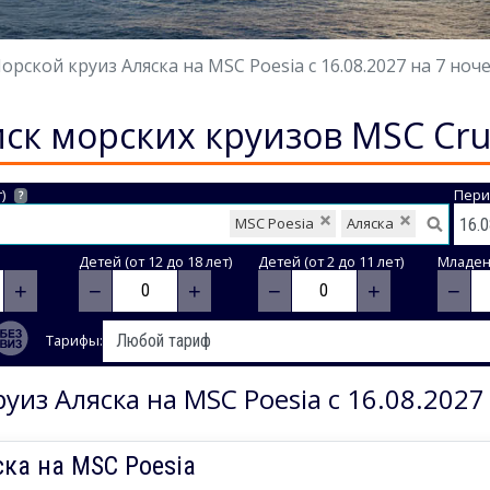
орской круиз Аляска на MSC Poesia с 16.08.2027 на 7 ноч
ск морских круизов MSC Cru
)
Пери
?
MSC Poesia
Аляска
Детей (от 12 до 18 лет)
Детей (от 2 до 11 лет)
Младене
+
−
+
−
+
−
Тарифы:
уиз Аляска на MSC Poesia с 16.08.2027
ка на MSC Poesia