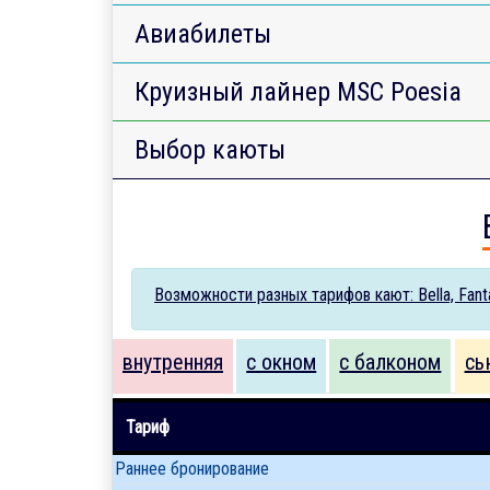
Авиабилеты
Круизный лайнер MSC Poesia
Выбор каюты
Возможности разных тарифов кают: Bella, Fantas
внутренняя
с окном
с балконом
сь
Тариф
Раннее бронирование