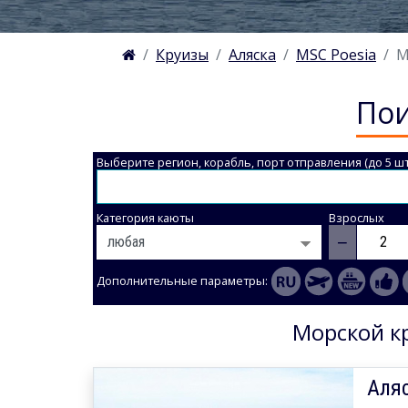
Круизы
Аляска
MSC Poesia
М
Пои
Выберите регион, корабль, порт отправления (до 5 шт
Категория каюты
Взрослых
−
Дополнительные параметры:
Морской кр
Аляс