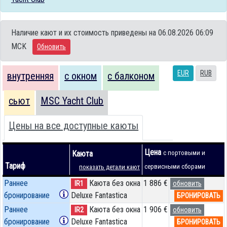
Наличие кают и их стоимость приведены на 06.08.2026 06:09
MCK
Обновить
EUR
RUB
внутренняя
с окном
с балконом
сьют
MSC Yacht Club
Цены на все доступные каюты
Цена
Каюта
с портовыми и
Тариф
сервисными сборами
показать детали кают
Раннее
Каюта без окна
1 886 €
IR1
обновить
бронирование
Deluxe Fantastica
БРОНИРОВАТЬ
Раннее
Каюта без окна
1 906 €
IR2
обновить
бронирование
Deluxe Fantastica
БРОНИРОВАТЬ