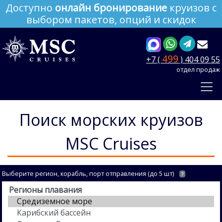
Доступно
онлайн бронирование
круизов с
выбором пакетов, опций и скидок
499
+7 (
) 404 09 55
отдел продаж
Поиск морских круизов
MSC Cruises
Выберите регион, корабль, порт отправления (до 5 шт)
?