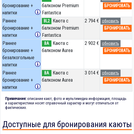
бронирование +
балконом Premium
БРОНИРОВАТЬ
напитки
Fantastica
Раннее
Каюта с
2 794 €
BL2
обновить
бронирование +
балконом Premium
БРОНИРОВАТЬ
напитки
Fantastica
Раннее
Каюта с
2 902 €
BA
обновить
бронирование +
балконом Aurea
БРОНИРОВАТЬ
безалкогольные
напитки
Раннее
Каюта с
3 014 €
BA
обновить
бронирование +
балконом Aurea
БРОНИРОВАТЬ
напитки
Примечание:
описание кают, фото и мультимедиа информация, площадь
и характеристики носят справочный характер и могут отличаться от
фактических.
Доступные для бронирования каюты