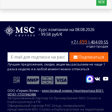
NEW
Курс компании на 08.08.2026
- 99.58 руб/€
499
+7 (
) 404 09 55
отдел продаж
Подписаться
Лучшие предложения, скидки, акции мы рассылаем не чаще 1
раза в неделю и в любой момент можно отписаться
ООО «Гермес Вояж» –
реестровый номер туроператора В031-
00161-77/01942486
Авторизованный партнер по бронированию MSC Cruises и
Explora Journeys в РФ
Официальный партнер PAC Group, генерального
представителя MSC Cruises и Explora Journeys на территории