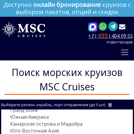
Доступно
онлайн бронирование
круизов с
выбором пакетов, опций и скидок
499
+7 (
) 404 09 55
отдел продаж
Поиск морских круизов
MSC Cruises
Выберите регион, корабль, порт отправления (до 5 шт)
?