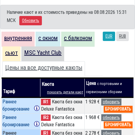
Наличие кают и их стоимость приведены на 08.08.2026 15:31
MCK
Обновить
EUR
RUB
внутренняя
с окном
с балконом
сьют
MSC Yacht Club
Цены на все доступные каюты
Цена
Каюта
с портовыми и
Тариф
сервисными сборами
показать детали кают
Раннее
Каюта без окна
1 928 €
IR1
обновить
бронирование
Deluxe Fantastica
БРОНИРОВАТЬ
Раннее
Каюта без окна
1 968 €
IR2
обновить
бронирование
Deluxe Fantastica
БРОНИРОВАТЬ
Раннее
Каюта без окна
2 278 €
IR1
обновить