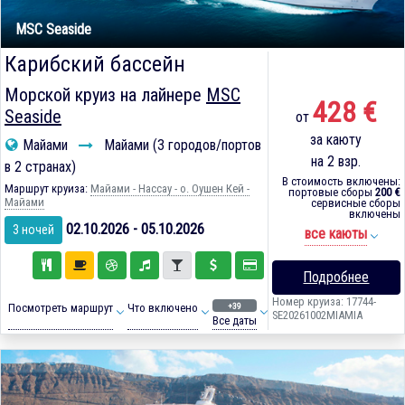
MSC Seaside
Карибский бассейн
Морской круиз на лайнере
MSC
428 €
Seaside
от
за каюту
Майами
Майами (3 городов/портов
на 2 взр.
в 2 странах)
В стоимость включены:
Маршрут круиза:
Майами - Нассау - о. Оушен Кей -
портовые сборы
200 €
Майами
сервисные сборы
включены
02.10.2026 - 05.10.2026
3 ночей
все каюты
Подробнее
Номер круиза: 17744-
+39
Посмотреть маршрут
Что включено
SE20261002MIAMIA
Все даты