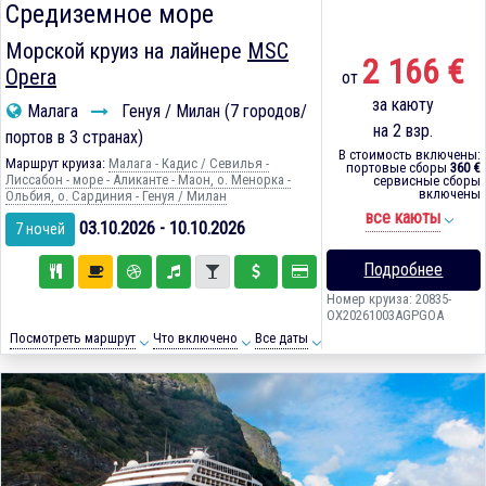
Средиземное море
Морской круиз на лайнере
MSC
2 166 €
Opera
от
за каюту
Малага
Генуя / Милан (7 городов/
на 2 взр.
портов в 3 странах)
В стоимость включены:
Маршрут круиза:
Малага - Кадиc / Севилья -
портовые сборы
360 €
Лиссабон - море - Аликанте - Маон, о. Менорка -
сервисные сборы
включены
Ольбия, о. Сардиния - Генуя / Милан
все каюты
03.10.2026 - 10.10.2026
7 ночей
Подробнее
Номер круиза: 20835-
OX20261003AGPGOA
Посмотреть маршрут
Что включено
Все даты