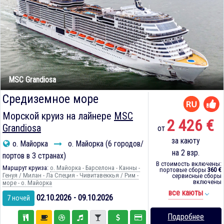
MSC Grandiosa
Средиземное море
Морской круиз на лайнере
MSC
2 426 €
Grandiosa
от
за каюту
о. Майорка
о. Майорка (6 городов/
на 2 взр.
портов в 3 странах)
В стоимость включены:
Маршрут круиза:
о. Майорка - Барселона - Канны -
портовые сборы
360 €
Генуя / Милан - Ла Специя - Чивитавеккья / Рим -
сервисные сборы
включены
море - о. Майорка
все каюты
02.10.2026 - 09.10.2026
7 ночей
Подробнее