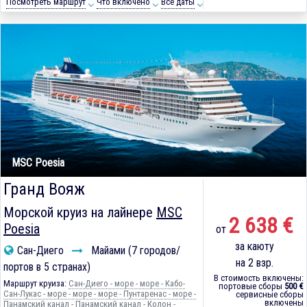
Посмотреть маршрут
Что включено
Все даты
MSC Poesia
Гранд Вояж
Морской круиз на лайнере
MSC
2 638 €
Poesia
от
за каюту
Сан-Диего
Майами (7 городов/
на 2 взр.
портов в 5 странах)
В стоимость включены:
Маршрут круиза:
Сан-Диего - море - море - Кабо-
портовые сборы
500 €
Сан-Лукас - море - море - море - Пунтаренас - море -
сервисные сборы
включены
Панамский канал - Панамский канал - Колон -