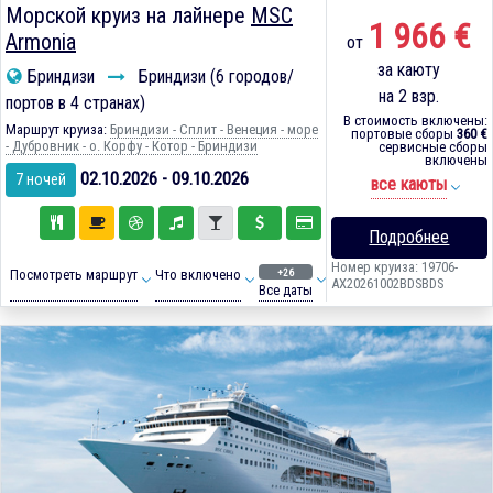
Морской круиз на лайнере
MSC
1 966 €
Armonia
от
за каюту
Бриндизи
Бриндизи (6 городов/
на 2 взр.
портов в 4 странах)
В стоимость включены:
Маршрут круиза:
Бриндизи - Сплит - Венеция - море
портовые сборы
360 €
- Дубровник - о. Корфу - Котор - Бриндизи
сервисные сборы
включены
02.10.2026 - 09.10.2026
7 ночей
все каюты
Подробнее
Номер круиза: 19706-
+26
Посмотреть маршрут
Что включено
AX20261002BDSBDS
Все даты