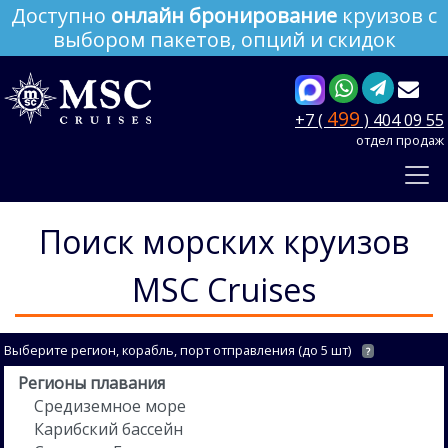
Доступно
онлайн бронирование
круизов с
выбором пакетов, опций и скидок
499
+7 (
) 404 09 55
отдел продаж
Поиск морских круизов
MSC Cruises
Выберите регион, корабль, порт отправления (до 5 шт)
?