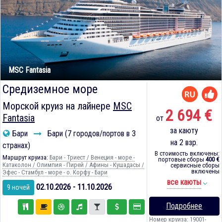
MSC Fantasia
Средиземное море
Морской круиз на лайнере
MSC
2 694 €
Fantasia
от
за каюту
Бари
Бари (7 городов/портов в 3
на 2 взр.
странах)
В стоимость включены:
Маршрут круиза:
Бари - Триест / Венеция - море -
портовые сборы
400 €
Катаколон / Олимпия - Пирей / Афины - Кушадасы /
сервисные сборы
включены
Эфес - Стамбул - море - о. Корфу - Бари
все каюты
02.10.2026 - 11.10.2026
9 ночей
Подробнее
Номер круиза: 19001-