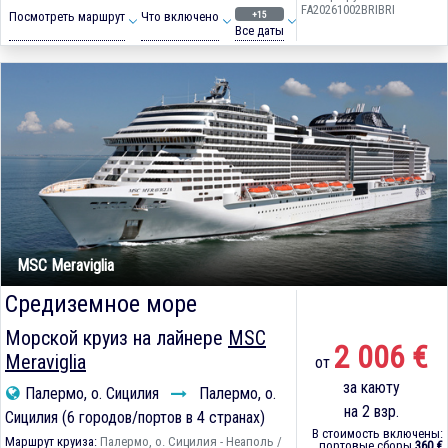
FA20261002BRIBRI
+15
Посмотреть маршрут
Что включено
Все даты
MSC Meraviglia
Средиземное море
Морской круиз на лайнере
MSC
2 006 €
Meraviglia
от
за каюту
Палермо, о. Сицилия
Палермо, о.
на 2 взр.
Сицилия (6 городов/портов в 4 странах)
В стоимость включены:
Маршрут круиза:
Палермо, о. Сицилия - Неаполь /
портовые сборы
360 €