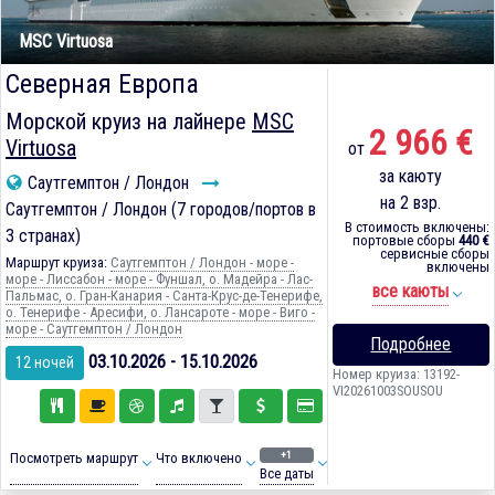
MSC Virtuosa
Северная Европа
Морской круиз на лайнере
MSC
2 966 €
Virtuosa
от
за каюту
Саутгемптон / Лондон
на 2 взр.
Саутгемптон / Лондон (7 городов/портов в
В стоимость включены:
3 странах)
портовые сборы
440 €
сервисные сборы
Маршрут круиза:
Саутгемптон / Лондон - море -
включены
море - Лиссабон - море - Фуншал, о. Мадейра - Лас-
все каюты
Пальмас, о. Гран-Канария - Санта-Крус-де-Тенерифе,
о. Тенерифе - Аресифи, о. Лансароте - море - Виго -
море - Саутгемптон / Лондон
Подробнее
03.10.2026 - 15.10.2026
12 ночей
Номер круиза: 13192-
VI20261003SOUSOU
+1
Посмотреть маршрут
Что включено
Все даты