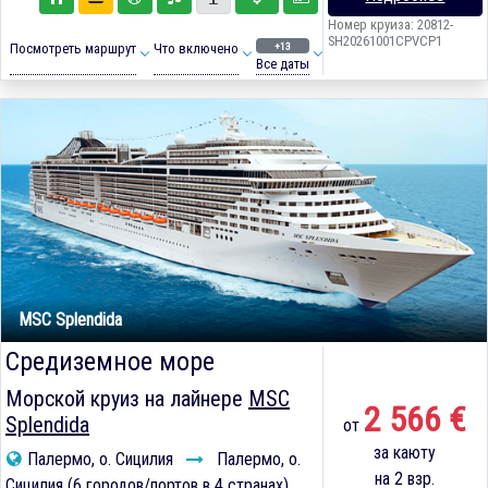
Номер круиза: 20812-
SH20261001CPVCP1
+13
Посмотреть маршрут
Что включено
Все даты
MSC Splendida
Средиземное море
Морской круиз на лайнере
MSC
2 566 €
Splendida
от
за каюту
Палермо, о. Сицилия
Палермо, о.
на 2 взр.
Сицилия (6 городов/портов в 4 странах)