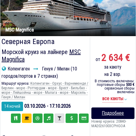
MSC Magnifica
Северная Европа
Морской круиз на лайнере
MSC
2 634 €
Magnifica
от
за каюту
Копенгаген
Генуя / Милан (10
на 2 взр.
городов/портов в 7 странах)
В стоимость включены:
Маршрут круиза:
Копенгаген - Орхус - Варнемюнде /
портовые сборы
500 €
Берлин - море - Роттердам - море - Брест - Бильбао -
сервисные сборы
включены
море - Лейшойнш - море - Малага - море - Марсель -
Генуя / Милан
все каюты
03.10.2026 - 17.10.2026
14 ночей
Подробнее
Номер круиза: 20840-
MA20261003CPHGOA