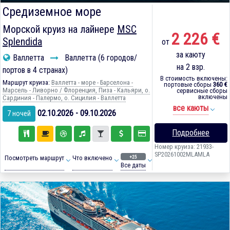
Средиземное море
Морской круиз на лайнере
MSC
2 226 €
Splendida
от
за каюту
Валлетта
Валлетта (6 городов/
на 2 взр.
портов в 4 странах)
В стоимость включены:
Маршрут круиза:
Валлетта - море - Барселона -
портовые сборы
360 €
Марсель - Ливорно / Флоренция, Пиза - Кальяри, о.
сервисные сборы
включены
Сардиния - Палермо, о. Сицилия - Валлетта
все каюты
02.10.2026 - 09.10.2026
7 ночей
Подробнее
Номер круиза: 21933-
SP20261002MLAMLA
+25
Посмотреть маршрут
Что включено
Все даты