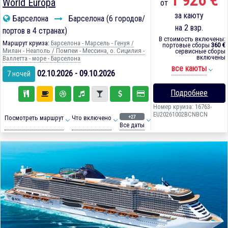
1 926 €
World Europa
от
за каюту
Барселона
Барселона (6 городов/
на 2 взр.
портов в 4 странах)
В стоимость включены:
Маршрут круиза:
Барселона - Марсель - Генуя /
портовые сборы
360 €
Милан - Неаполь / Помпеи - Мессина, о. Сицилия -
сервисные сборы
включены
Валлетта - море - Барселона
все каюты
02.10.2026 - 09.10.2026
7 ночей
Подробнее
Номер круиза: 16763-
EU20261002BCNBCN
+27
Посмотреть маршрут
Что включено
Все даты