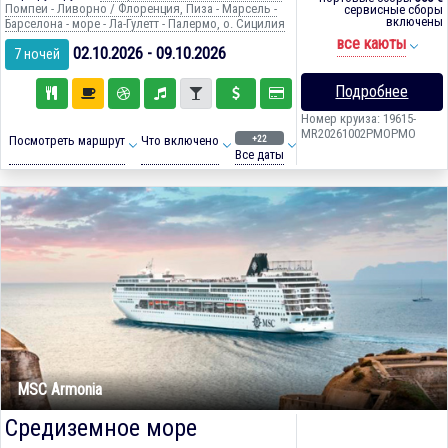
Помпеи - Ливорно / Флоренция, Пиза - Марсель -
сервисные сборы
включены
Барселона - море - Ла-Гулетт - Палермо, о. Сицилия
все каюты
02.10.2026 - 09.10.2026
7 ночей
Подробнее
Номер круиза: 19615-
MR20261002PMOPMO
+22
Посмотреть маршрут
Что включено
Все даты
MSC Armonia
Средиземное море