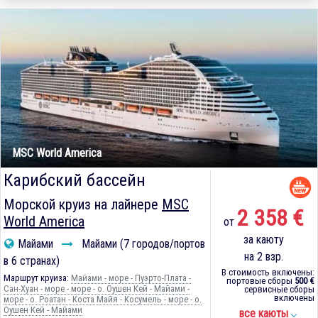
MSC World America
Карибский бассейн
Морской круиз на лайнере
MSC
2 358 €
World America
от
за каюту
Майами
Майами (7 городов/портов
на 2 взр.
в 6 странах)
В стоимость включены:
Маршрут круиза:
Майами - море - Пуэрто-Плата -
портовые сборы
500 €
Сан-Хуан - море - море - о. Оушен Кей - Майами -
сервисные сборы
включены
море - о. Роатан - Коста Майя - Косумель - море - о.
Оушен Кей - Майами
все каюты