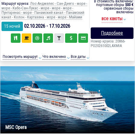
В стоимость включены:
Маршрут круиза:
Лос-Анджелес - Сан-Диего - море -
портовые сборы
500 €
море - Кабо-Сан-Лукас - море - море - море -
сервисные сборы
включены
Пунтаренас - море - Панамский канал - Панамский
канал - Колон - Картахена - море - море - Майами
все каюты
02.10.2026 - 17.10.2026
15 ночей
Подробнее
Номер круиза: 20866-
PO20261002LAXMIA
Посмотреть маршрут
Что включено
Все даты
MSC Opera