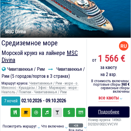
MSC Divina
Средиземное море
Морской круиз на лайнере
MSC
1 566 €
Divina
от
за каюту
Чивитавеккья / Рим
Чивитавеккья /
на 2 взр.
Рим (5 городов/портов в 3 странах)
В стоимость включены:
Маршрут круиза:
Чивитавеккья / Рим - море - о.
портовые сборы
360 €
Миконос - Кушадасы / Эфес - Мармарис - море -
сервисные сборы
включены
Неаполь / Помпеи - Чивитавеккья / Рим
все каюты
02.10.2026 - 09.10.2026
7 ночей
Подробнее
Номер круиза: 14963-
DI20261002CVVCVV
+26
Посмотреть маршрут
Что включено
Все даты