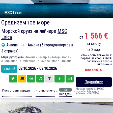
MSC Lirica
Средиземное море
Морской круиз на лайнере
MSC
1 566 €
Lirica
от
за каюту
Анкона
Анкона (5 городов/портов в
на 2 взр.
3 странах)
В стоимость включены:
Маршрут круиза:
Анкона - Венеция - Котор - море -
портовые сборы
360 €
о. Миконос - о. Миконос - о. Сирос - море - Анкона
сервисные сборы
включены
02.10.2026 - 09.10.2026
7 ночей
все каюты
Подробнее
Номер круиза: 19769-
+26
Посмотреть маршрут
Что включено
LX20261002AOIAOI
Все даты