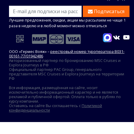
Подписаться
Лучшие предложения, скидки, акции мы рассылаем не чаще 1
раза в неделю и в любой момент можно отписаться
ООО «Гермес Вояж» –
реестровый номер туроператора В031-
00161-77/01942486
Авторизованный партнер по бронированию MSC Cruises и
Explora Journeys в РФ
Официальный партнер PAC Group, генерального
представителя MSC Cruises и Explora Journeys на территории
РФ
Вся информация, размещённая на сайте, носит
исключительно информационный характер и не является
рекламой и публичной офертой. Оплата только в рублях по
курсу компании.
Оставаясь на сайте Вы соглашаетесь с
Политикой
конфиденциальности