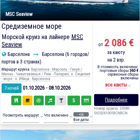
MSC Seaview
Средиземное море
Морской круиз на лайнере
MSC
2 086 €
Seaview
от
за каюту
Барселона
Барселона (6 городов/
на 2 взр.
портов в 3 странах)
В стоимость включены:
Маршрут круиза:
Барселона - Марсель - Генуя /
портовые сборы
360 €
Милан - Чивитавеккья / Рим - Палермо, о. Сицилия
сервисные сборы
включены
- море - о. Ибица - Барселона
все каюты
01.10.2026 - 08.10.2026
7 ночей
Подробнее
Номер круиза: 20380-
SV20261001BCNBCN
+24
Посмотреть маршрут
Что включено
Все даты