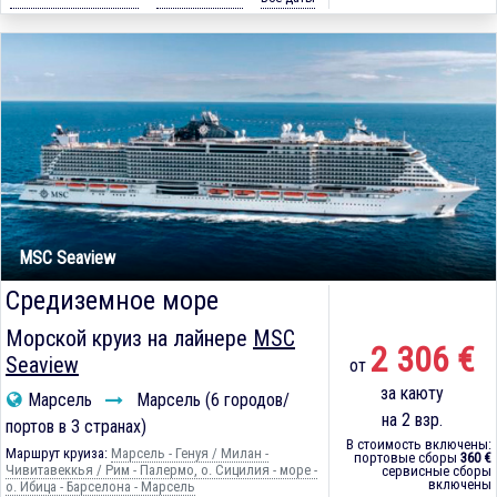
MSC Seaview
Средиземное море
Морской круиз на лайнере
MSC
2 306 €
Seaview
от
за каюту
Марсель
Марсель (6 городов/
на 2 взр.
портов в 3 странах)
В стоимость включены:
Маршрут круиза:
Марсель - Генуя / Милан -
портовые сборы
360 €
Чивитавеккья / Рим - Палермо, о. Сицилия - море -
сервисные сборы
включены
о. Ибица - Барселона - Марсель