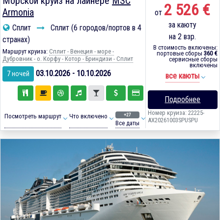
Морской круиз на лайнере
MSC
2 526 €
Armonia
от
за каюту
Сплит
Сплит (6 городов/портов в 4
на 2 взр.
странах)
В стоимость включены:
Маршрут круиза:
Сплит - Венеция - море -
портовые сборы
360 €
Дубровник - о. Корфу - Котор - Бриндизи - Сплит
сервисные сборы
включены
03.10.2026 - 10.10.2026
7 ночей
все каюты
Подробнее
Номер круиза: 22225-
+27
Посмотреть маршрут
Что включено
AX20261003SPUSPU
Все даты