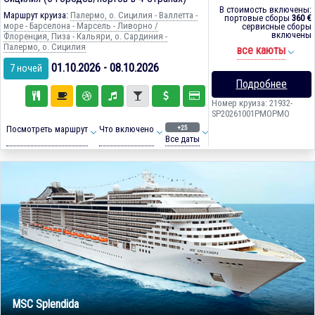
В стоимость включены:
Маршрут круиза:
Палермо, о. Сицилия - Валлетта -
портовые сборы
360 €
море - Барселона - Марсель - Ливорно /
сервисные сборы
включены
Флоренция, Пиза - Кальяри, о. Сардиния -
Палермо, о. Сицилия
все каюты
01.10.2026 - 08.10.2026
7 ночей
Подробнее
Номер круиза: 21932-
SP20261001PMOPMO
+25
Посмотреть маршрут
Что включено
Все даты
MSC Splendida