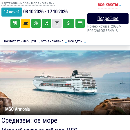
Картахена - море - море - Майами
все каюты
03.10.2026 - 17.10.2026
14 ночей
Подробнее
Номер круиза: 20867-
PO20261003SANMIA
Посмотреть маршрут
Что включено
Все даты
MSC Armonia
Средиземное море