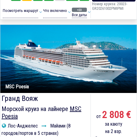
Номер круиза: 20023-
GR20261002PMIPMI
+23
Посмотреть маршрут
Что включено
Все даты
MSC Poesia
Гранд Вояж
Морской круиз на лайнере
MSC
2 808 €
Poesia
от
за каюту
Лос-Анджелес
Майами (8
на 2 взр.
городов/портов в 5 странах)