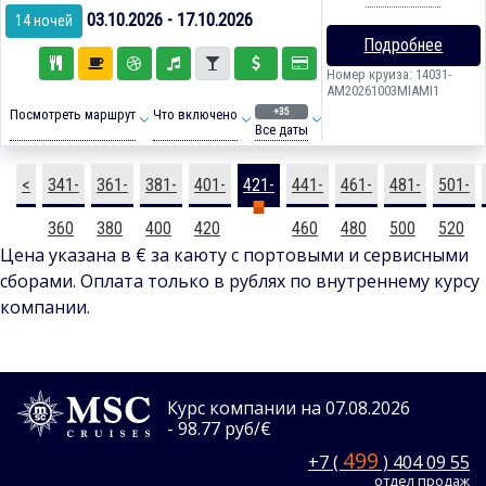
03.10.2026 - 17.10.2026
14 ночей
Подробнее
Номер круиза: 14031-
AM20261003MIAMI1
+35
Посмотреть маршрут
Что включено
Все даты
<
341-
361-
381-
401-
421-
441-
461-
481-
501-
360
380
400
420
440
460
480
500
520
Цена указана в € за каюту с портовыми и сервисными
сборами. Оплата только в рублях по внутреннему курсу
компании.
Курс компании на 07.08.2026
- 98.77 руб/€
499
+7 (
) 404 09 55
отдел продаж