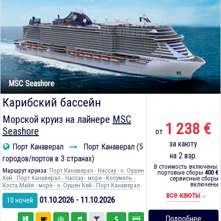
MSC Seashore
Карибский бассейн
Морской круиз на лайнере
MSC
1 238 €
Seashore
от
за каюту
Порт Канаверал
Порт Канаверал (5
на 2 взр.
городов/портов в 3 странах)
В стоимость включены:
Маршрут круиза:
Порт Канаверал - Нассау - о. Оушен
портовые сборы
400 €
Кей - Порт Канаверал - Нассау - море - Косумель -
сервисные сборы
включены
Коста Майя - море - о. Оушен Кей - Порт Канаверал
все каюты
01.10.2026 - 11.10.2026
10 ночей
Подробнее