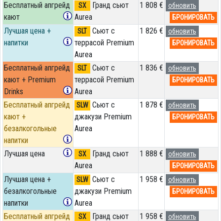
Бесплатный апгрейд
Гранд сьют
1 808 €
SX
обновить
кают
Aurea
БРОНИРОВАТЬ
Лучшая цена +
Сьют с
1 826 €
SLT
обновить
напитки
террасой Premium
БРОНИРОВАТЬ
Aurea
Бесплатный апгрейд
Сьют с
1 836 €
SLT
обновить
кают + Premium
террасой Premium
БРОНИРОВАТЬ
Drinks
Aurea
Бесплатный апгрейд
Сьют с
1 878 €
SLW
обновить
кают +
джакузи Premium
БРОНИРОВАТЬ
безалкогольные
Aurea
напитки
Лучшая цена
Гранд сьют
1 888 €
SX
обновить
Aurea
БРОНИРОВАТЬ
Лучшая цена +
Сьют с
1 958 €
SLW
обновить
безалкогольные
джакузи Premium
БРОНИРОВАТЬ
напитки
Aurea
Бесплатный апгрейд
Гранд сьют
1 958 €
SX
обновить