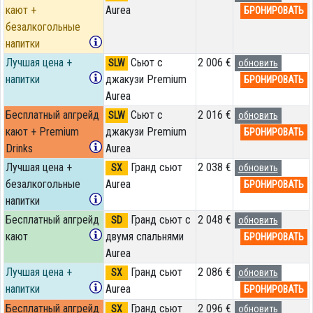
кают +
Aurea
БРОНИРОВАТЬ
безалкогольные
напитки
Лучшая цена +
Сьют с
2 006 €
SLW
обновить
напитки
джакузи Premium
БРОНИРОВАТЬ
Aurea
Бесплатный апгрейд
Сьют с
2 016 €
SLW
обновить
кают + Premium
джакузи Premium
БРОНИРОВАТЬ
Drinks
Aurea
Лучшая цена +
Гранд сьют
2 038 €
SX
обновить
безалкогольные
Aurea
БРОНИРОВАТЬ
напитки
Бесплатный апгрейд
Гранд сьют с
2 048 €
SD
обновить
кают
двумя спальнями
БРОНИРОВАТЬ
Aurea
Лучшая цена +
Гранд сьют
2 086 €
SX
обновить
напитки
Aurea
БРОНИРОВАТЬ
Бесплатный апгрейд
Гранд сьют
2 096 €
SX
обновить