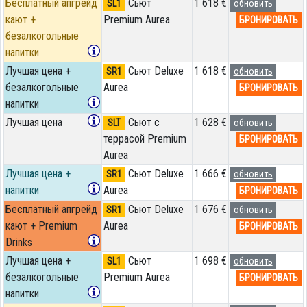
Бесплатный апгрейд
Сьют
1 618 €
SL1
обновить
кают +
Premium Aurea
БРОНИРОВАТЬ
безалкогольные
напитки
Лучшая цена +
Сьют Deluxe
1 618 €
SR1
обновить
безалкогольные
Aurea
БРОНИРОВАТЬ
напитки
Лучшая цена
Сьют с
1 628 €
SLT
обновить
террасой Premium
БРОНИРОВАТЬ
Aurea
Лучшая цена +
Сьют Deluxe
1 666 €
SR1
обновить
напитки
Aurea
БРОНИРОВАТЬ
Бесплатный апгрейд
Сьют Deluxe
1 676 €
SR1
обновить
кают + Premium
Aurea
БРОНИРОВАТЬ
Drinks
Лучшая цена +
Сьют
1 698 €
SL1
обновить
безалкогольные
Premium Aurea
БРОНИРОВАТЬ
напитки