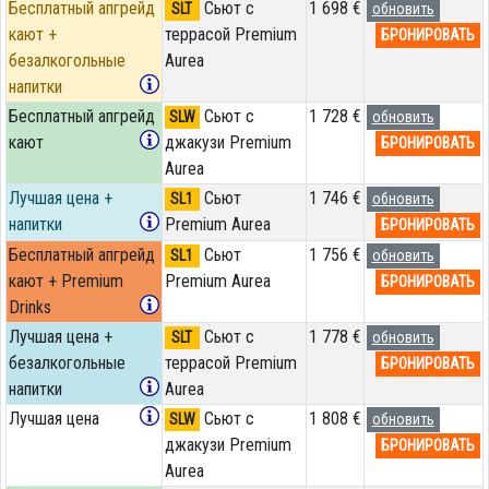
Бесплатный апгрейд
Сьют с
1 698 €
SLT
обновить
кают +
террасой Premium
БРОНИРОВАТЬ
безалкогольные
Aurea
напитки
Бесплатный апгрейд
Сьют с
1 728 €
SLW
обновить
кают
джакузи Premium
БРОНИРОВАТЬ
Aurea
Лучшая цена +
Сьют
1 746 €
SL1
обновить
напитки
Premium Aurea
БРОНИРОВАТЬ
Бесплатный апгрейд
Сьют
1 756 €
SL1
обновить
кают + Premium
Premium Aurea
БРОНИРОВАТЬ
Drinks
Лучшая цена +
Сьют с
1 778 €
SLT
обновить
безалкогольные
террасой Premium
БРОНИРОВАТЬ
напитки
Aurea
Лучшая цена
Сьют с
1 808 €
SLW
обновить
джакузи Premium
БРОНИРОВАТЬ
Aurea