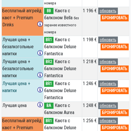
номера
Бесплатный апгрейд
Каюта с
1 196 €
BB
обновить
кают + Premium
балконом Bella
БРОНИРОВАТЬ
без
Drinks
заранее известного
номера
Лучшая цена +
Каюта с
1 198 €
BR1
обновить
безалкогольные
балконом Deluxe
БРОНИРОВАТЬ
напитки
Fantastica
Лучшая цена +
Каюта с
1 218 €
BR2
обновить
безалкогольные
балконом Deluxe
БРОНИРОВАТЬ
напитки
Fantastica
Лучшая цена +
Каюта с
1 246 €
BR1
обновить
напитки
балконом Deluxe
БРОНИРОВАТЬ
Fantastica
Лучшая цена
Каюта с
1 248 €
BA
обновить
балконом Aurea
БРОНИРОВАТЬ
Бесплатный апгрейд
Каюта с
1 256 €
BR1
обновить
кают + Premium
балконом Deluxe
БРОНИРОВАТЬ