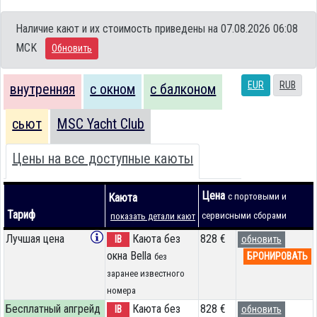
Наличие кают и их стоимость приведены на 07.08.2026 06:08
MCK
Обновить
EUR
RUB
внутренняя
с окном
с балконом
сьют
MSC Yacht Club
Цены на все доступные каюты
Цена
Каюта
с портовыми и
Тариф
сервисными сборами
показать детали кают
Лучшая цена
Каюта без
828 €
IB
обновить
окна Bella
БРОНИРОВАТЬ
без
заранее известного
номера
Бесплатный апгрейд
Каюта без
828 €
IB
обновить