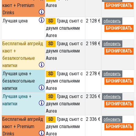
кают + Premium
Aurea
БРОНИРОВАТЬ
Drinks
Лучшая цена
Гранд сьют с
2 128 €
SD
обновить
двумя спальнями
БРОНИРОВАТЬ
Aurea
Бесплатный апгрейд
Гранд сьют с
2 198 €
SD
обновить
кают +
двумя спальнями
БРОНИРОВАТЬ
безалкогольные
Aurea
напитки
Лучшая цена +
Гранд сьют с
2 278 €
SD
обновить
безалкогольные
двумя спальнями
БРОНИРОВАТЬ
напитки
Aurea
Лучшая цена +
Гранд сьют с
2 326 €
SD
обновить
напитки
двумя спальнями
БРОНИРОВАТЬ
Aurea
Бесплатный апгрейд
Гранд сьют с
2 336 €
SD
обновить
кают + Premium
двумя спальнями
БРОНИРОВАТЬ
Drinks
Aurea