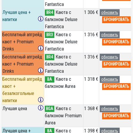
Fantastica
Лучшая цена +
Каюта с
1 306 €
BR4
обновить
напитки
балконом Deluxe
БРОНИРОВАТЬ
Fantastica
Бесплатный апгрейд
Каюта с
1 316 €
BR3
обновить
кают + Premium
балконом Deluxe
БРОНИРОВАТЬ
Drinks
Fantastica
Бесплатный апгрейд
Каюта с
1 316 €
BR4
обновить
кают + Premium
балконом Deluxe
БРОНИРОВАТЬ
Drinks
Fantastica
Бесплатный апгрейд
Каюта с
1 318 €
BA
обновить
кают +
балконом Aurea
БРОНИРОВАТЬ
безалкогольные
напитки
Лучшая цена
Каюта с
1 368 €
BGA
обновить
балконом Premium
БРОНИРОВАТЬ
Aurea
Лучшая цена +
Каюта с
1 398 €
BA
обновить