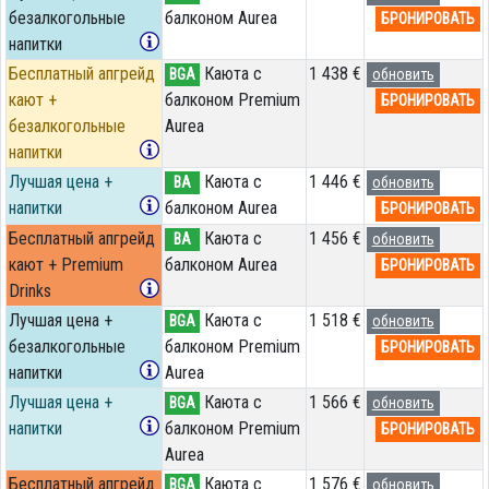
безалкогольные
балконом Aurea
БРОНИРОВАТЬ
напитки
Бесплатный апгрейд
Каюта с
1 438 €
BGA
обновить
кают +
балконом Premium
БРОНИРОВАТЬ
безалкогольные
Aurea
напитки
Лучшая цена +
Каюта с
1 446 €
BA
обновить
напитки
балконом Aurea
БРОНИРОВАТЬ
Бесплатный апгрейд
Каюта с
1 456 €
BA
обновить
кают + Premium
балконом Aurea
БРОНИРОВАТЬ
Drinks
Лучшая цена +
Каюта с
1 518 €
BGA
обновить
безалкогольные
балконом Premium
БРОНИРОВАТЬ
напитки
Aurea
Лучшая цена +
Каюта с
1 566 €
BGA
обновить
напитки
балконом Premium
БРОНИРОВАТЬ
Aurea
Бесплатный апгрейд
Каюта с
1 576 €
BGA
обновить