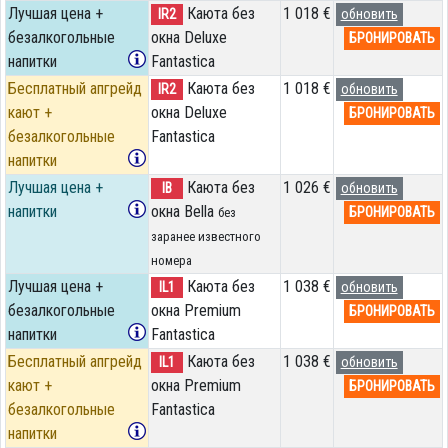
Лучшая цена +
Каюта без
1 018 €
IR2
обновить
безалкогольные
окна Deluxe
БРОНИРОВАТЬ
напитки
Fantastica
Бесплатный апгрейд
Каюта без
1 018 €
IR2
обновить
кают +
окна Deluxe
БРОНИРОВАТЬ
безалкогольные
Fantastica
напитки
Лучшая цена +
Каюта без
1 026 €
IB
обновить
напитки
окна Bella
БРОНИРОВАТЬ
без
заранее известного
номера
Лучшая цена +
Каюта без
1 038 €
IL1
обновить
безалкогольные
окна Premium
БРОНИРОВАТЬ
напитки
Fantastica
Бесплатный апгрейд
Каюта без
1 038 €
IL1
обновить
кают +
окна Premium
БРОНИРОВАТЬ
безалкогольные
Fantastica
напитки