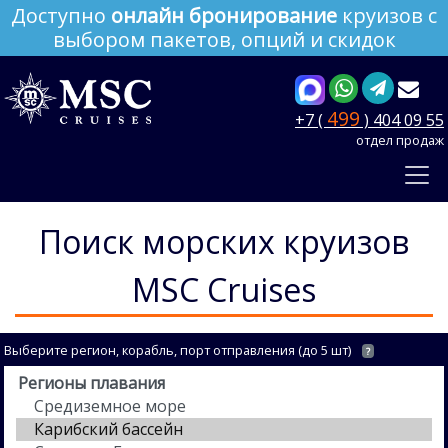
Доступно
онлайн бронирование
круизов с
выбором пакетов, опций и скидок
499
+7 (
) 404 09 55
отдел продаж
Поиск морских круизов
MSC Cruises
Выберите регион, корабль, порт отправления (до 5 шт)
?