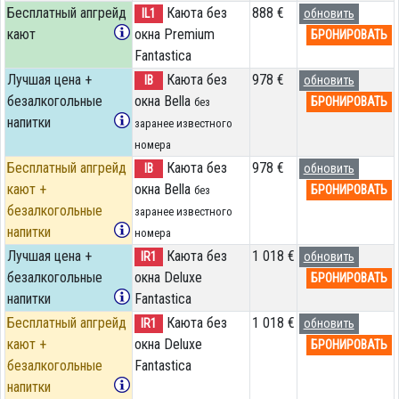
Бесплатный апгрейд
Каюта без
888 €
IL1
обновить
кают
окна Premium
БРОНИРОВАТЬ
Fantastica
Лучшая цена +
Каюта без
978 €
IB
обновить
безалкогольные
окна Bella
БРОНИРОВАТЬ
без
напитки
заранее известного
номера
Бесплатный апгрейд
Каюта без
978 €
IB
обновить
кают +
окна Bella
БРОНИРОВАТЬ
без
безалкогольные
заранее известного
напитки
номера
Лучшая цена +
Каюта без
1 018 €
IR1
обновить
безалкогольные
окна Deluxe
БРОНИРОВАТЬ
напитки
Fantastica
Бесплатный апгрейд
Каюта без
1 018 €
IR1
обновить
кают +
окна Deluxe
БРОНИРОВАТЬ
безалкогольные
Fantastica
напитки