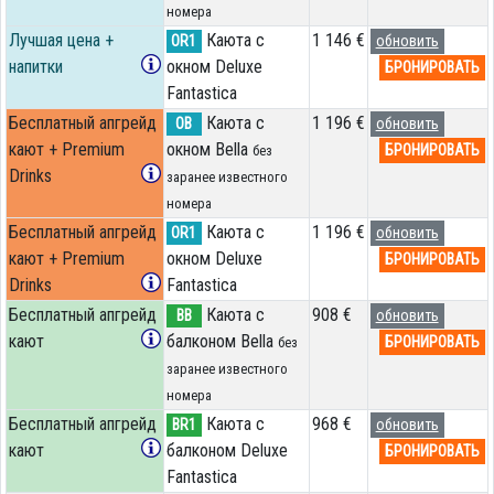
номера
Лучшая цена +
Каюта с
1 146 €
OR1
обновить
напитки
окном Deluxe
БРОНИРОВАТЬ
Fantastica
Бесплатный апгрейд
Каюта с
1 196 €
OB
обновить
кают + Premium
окном Bella
БРОНИРОВАТЬ
без
Drinks
заранее известного
номера
Бесплатный апгрейд
Каюта с
1 196 €
OR1
обновить
кают + Premium
окном Deluxe
БРОНИРОВАТЬ
Drinks
Fantastica
Бесплатный апгрейд
Каюта с
908 €
BB
обновить
кают
балконом Bella
БРОНИРОВАТЬ
без
заранее известного
номера
Бесплатный апгрейд
Каюта с
968 €
BR1
обновить
кают
балконом Deluxe
БРОНИРОВАТЬ
Fantastica