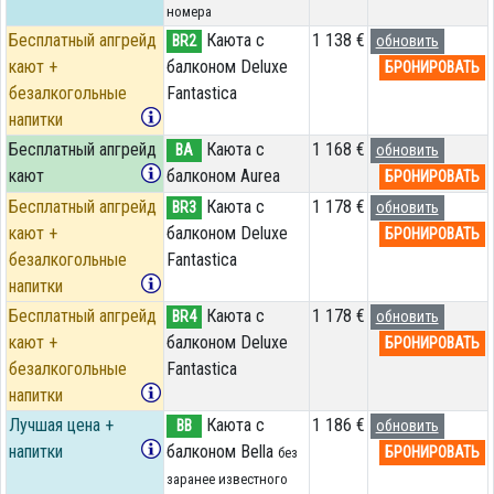
номера
Бесплатный апгрейд
Каюта с
1 138 €
BR2
обновить
кают +
балконом Deluxe
БРОНИРОВАТЬ
безалкогольные
Fantastica
напитки
Бесплатный апгрейд
Каюта с
1 168 €
BA
обновить
кают
балконом Aurea
БРОНИРОВАТЬ
Бесплатный апгрейд
Каюта с
1 178 €
BR3
обновить
кают +
балконом Deluxe
БРОНИРОВАТЬ
безалкогольные
Fantastica
напитки
Бесплатный апгрейд
Каюта с
1 178 €
BR4
обновить
кают +
балконом Deluxe
БРОНИРОВАТЬ
безалкогольные
Fantastica
напитки
Лучшая цена +
Каюта с
1 186 €
BB
обновить
напитки
балконом Bella
БРОНИРОВАТЬ
без
заранее известного