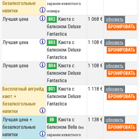
безалкогольные
заранее известного
напитки
номера
Лучшая цена
Каюта с
1 068 €
BR2
обновить
балконом Deluxe
БРОНИРОВАТЬ
Fantastica
Лучшая цена
Каюта с
1 108 €
BR3
обновить
балконом Deluxe
БРОНИРОВАТЬ
Fantastica
Лучшая цена
Каюта с
1 108 €
BR4
обновить
балконом Deluxe
БРОНИРОВАТЬ
Fantastica
Бесплатный апгрейд
Каюта с
1 118 €
BR1
обновить
кают +
балконом Deluxe
БРОНИРОВАТЬ
безалкогольные
Fantastica
напитки
Лучшая цена +
Каюта с
1 138 €
BB
обновить
безалкогольные
балконом Bella
БРОНИРОВАТЬ
без
напитки
заранее известного