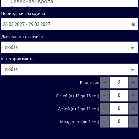
Период начала круиза
Длительность круиза
Категория каюты
−
+
Взрослых
−
+
Детей (от 12 до 18 лет)
−
+
Детей (от 2 до 11 лет)
−
+
Младенец (до 2 лет)