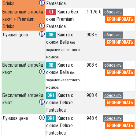
Drinks
Fantastica
Бесплатный апгрейд
Каюта без
1 176 €
IL1
обновить
кают + Premium
окна Premium
БРОНИРОВАТЬ
Drinks
Fantastica
Лучшая цена
Каюта с
908 €
OB
обновить
окном Bella
БРОНИРОВАТЬ
без
заранее известного
номера
Бесплатный апгрейд
Каюта с
908 €
OB
обновить
кают
окном Bella
БРОНИРОВАТЬ
без
заранее известного
номера
Бесплатный апгрейд
Каюта с
908 €
OR1
обновить
кают
окном Deluxe
БРОНИРОВАТЬ
Fantastica
Лучшая цена
Каюта с
948 €
OR1
обновить
окном Deluxe
БРОНИРОВАТЬ
Fantastica