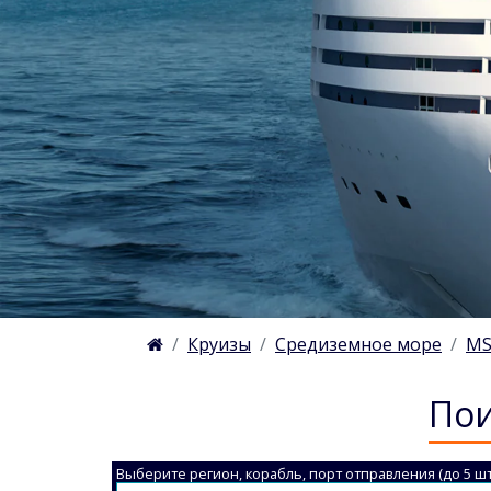
Круизы
Средиземное море
MS
Пои
Выберите регион, корабль, порт отправления (до 5 шт