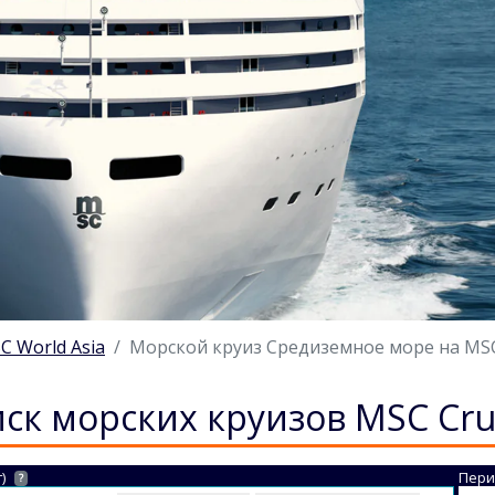
C World Asia
Морской круиз Средиземное море на MSC W
ск морских круизов MSC Cru
)
Пери
?