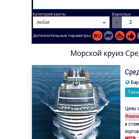
Категория каюты
Взрослых
−
Дополнительные параметры:
Морской круиз Сре
Сред
Бар
7 ноч
Цены з
Измени
в стои
порто
Э