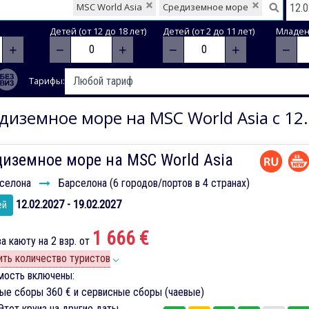
MSC World Asia
Средиземное море
Детей (от 12 до 18 лет)
Детей (от 2 до 11 лет)
Младене
+
−
+
−
+
−
Тарифы:
диземное море на MSC World Asia с 12.
иземное море на MSC World Asia
селона
Барселона (6 городов/портов в 4 странах)
12.02.2027 - 19.02.2027
ей
1 666 €
а каюту на 2 взр. от
ть количество туристов
мость включены:
вые сборы
360 €
и сервисные сборы (чаевые)
тот круиз на другие даты