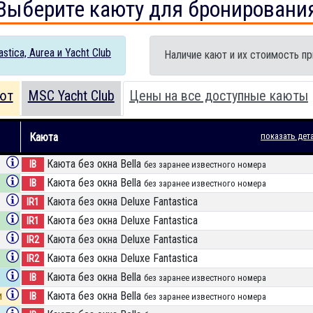
Выберите каюту для бронировани
tica, Aurea и Yacht Club
Наличие кают и их стоимость пр
ют
MSC Yacht Club
Цены на все доступные каюты
Каюта
показать дет
Каюта без окна Bella
IB
без заранее известного номера
Каюта без окна Bella
IB
без заранее известного номера
Каюта без окна Deluxe Fantastica
IR1
Каюта без окна Deluxe Fantastica
IR1
Каюта без окна Deluxe Fantastica
IR2
Каюта без окна Deluxe Fantastica
IR2
Каюта без окна Bella
IB
без заранее известного номера
и
Каюта без окна Bella
IB
без заранее известного номера