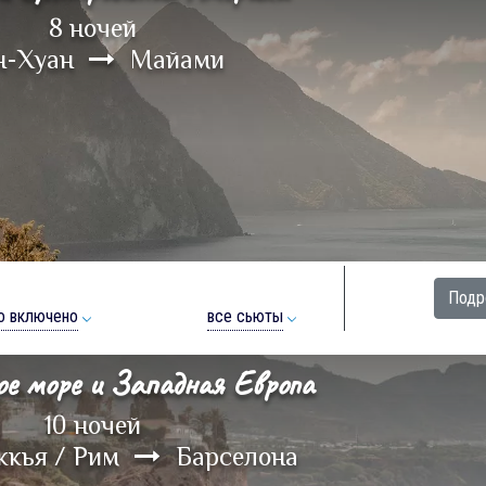
8 ночей
н-Хуан
Майами
Подр
о включено
все сьюты
ое море и Западная Европа
10 ночей
ккья / Рим
Барселона