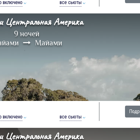
о включено
все сьюты
и Центральная Америка
9 ночей
айами
Майами
Подр
о включено
все сьюты
и Центральная Америка