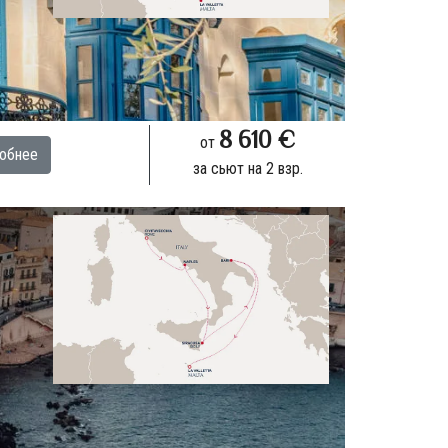
8 610 €
от
обнее
за сьют на 2 взр.