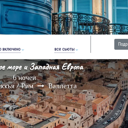
Подр
о включено
все сьюты
ое море и Западная Европа
6 ночей
еккья / Рим
Валлетта