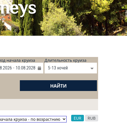
rneys
од начала круиза
Длительность круиза
НАЙТИ
EUR
RUB