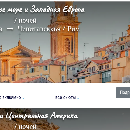
ое море и Западная Европа
7 ночей
на
Чивитавеккья / Рим
Подр
о включено
все сьюты
и Центральная Америка
7 ночей