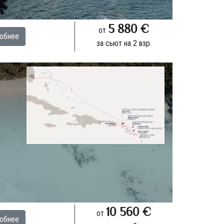
5 880 €
от
обнее
за сьют на 2 взр.
10 560 €
от
обнее