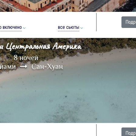
Подр
о включено
все сьюты
и Центральная Америка
8 ночей
йами
Сан-Хуан
Подр