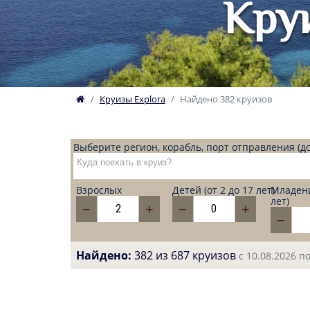
Круи
Круизы Explora
Найдено 382 круизов
Выберите регион, корабль, порт отправления (до
Взрослых
Детей (от 2 до 17 лет)
Младенц
лет)
−
+
−
+
−
Найдено:
382 из 687 круизов
с 10.08.2026 п