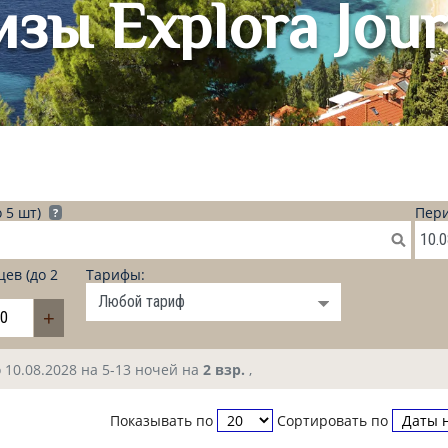
зы Explora Jou
 5 шт)
Пери
?
ев (до 2
Тарифы:
+
о 10.08.2028 на 5-13 ночей на
2 взр.
,
Показывать по
Сортировать по