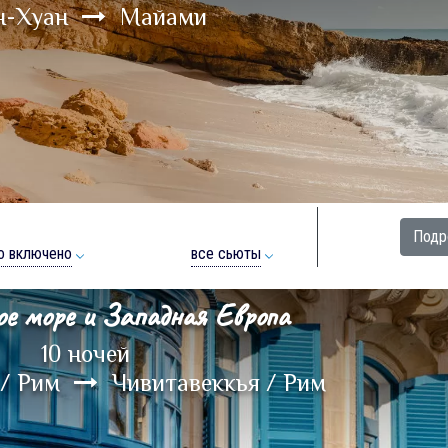
н-Хуан
Майами
Подр
о включено
все сьюты
ое море и Западная Европа
10 ночей
 / Рим
Чивитавеккья / Рим