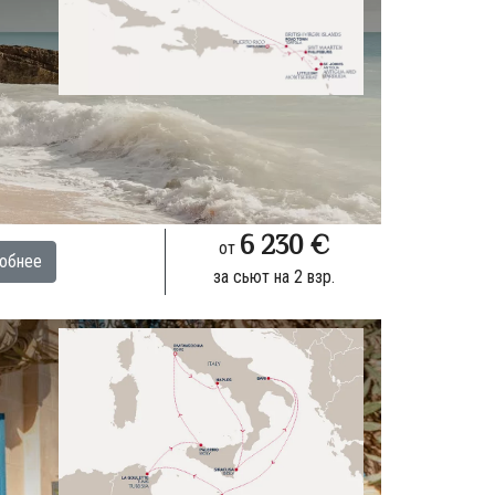
6 230 €
от
обнее
за сьют на 2 взр.