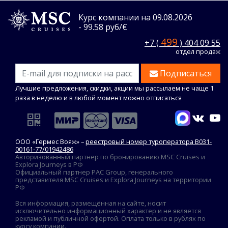
Курс компании на 09.08.2026
- 99.58 руб/€
499
+7 (
) 404 09 55
отдел продаж
Подписаться
Лучшие предложения, скидки, акции мы рассылаем не чаще 1
раза в неделю и в любой момент можно отписаться
ООО «Гермес Вояж» –
реестровый номер туроператора В031-
00161-77/01942486
Авторизованный партнер по бронированию MSC Cruises и
Explora Journeys в РФ
Официальный партнер PAC Group, генерального
представителя MSC Cruises и Explora Journeys на территории
РФ
Вся информация, размещённая на сайте, носит
исключительно информационный характер и не является
рекламой и публичной офертой. Оплата только в рублях по
курсу компании.