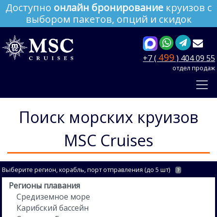
Доступно
онлайн бронирование
круизов с
выбором пакетов, опций и скидок
499
+7 (
) 404 09 55
отдел продаж
Поиск морских круизов
MSC Cruises
Выберите регион, корабль, порт отправления (до 5 шт)
?