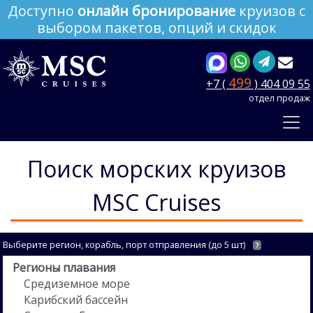
Доступно
онлайн бронирование
круизов с
выбором пакетов, опций и скидок
499
+7 (
) 404 09 55
отдел продаж
Поиск морских круизов
MSC Cruises
Выберите регион, корабль, порт отправления (до 5 шт)
?