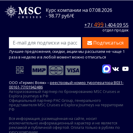
Курс компании на 07.08.2026
- 98.77 руб/€
499
+7 (
) 404 09 55
отдел продаж
Подписаться
Лучшие предложения, скидки, акции мы рассылаем не чаще 1
раза в неделю и в любой момент можно отписаться
ООО «Гермес Вояж» –
реестровый номер туроператора В031-
00161-77/01942486
Авторизованный партнер по бронированию MSC Cruises и
Explora Journeys в РФ
Официальный партнер PAC Group, генерального
представителя MSC Cruises и Explora Journeys на территории
РФ
Вся информация, размещённая на сайте, носит
исключительно информационный характер и не является
рекламой и публичной офертой. Оплата только в рублях по
курсу компании.