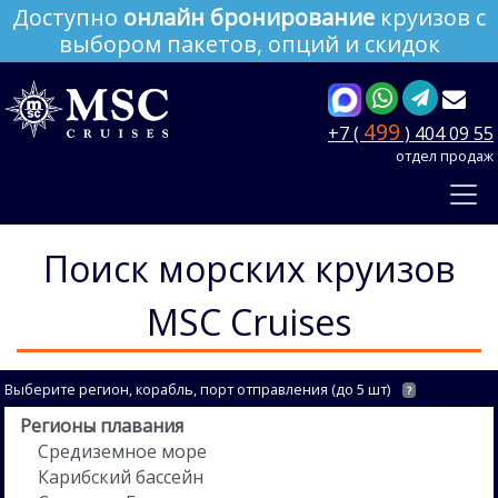
Доступно
онлайн бронирование
круизов с
выбором пакетов, опций и скидок
499
+7 (
) 404 09 55
отдел продаж
Поиск морских круизов
MSC Cruises
Выберите регион, корабль, порт отправления (до 5 шт)
?