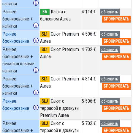
напитки
Раннее
Каюта с
4 114 €
BA
обновить
бронирование +
балконом Aurea
БРОНИРОВАТЬ
напитки
Раннее
Сьют Premium
4 506 €
SL1
обновить
бронирование
Aurea
БРОНИРОВАТЬ
Раннее
Сьют Premium
4 702 €
SL1
обновить
бронирование +
Aurea
БРОНИРОВАТЬ
безалкогольные
напитки
Раннее
Сьют Premium
4 814 €
SL1
обновить
бронирование +
Aurea
БРОНИРОВАТЬ
напитки
Раннее
Сьют с
5 506 €
SLJ
обновить
бронирование
террасой и джакузи
БРОНИРОВАТЬ
Premium Aurea
Раннее
Сьют с
5 702 €
SLJ
обновить
бронирование +
террасой и джакузи
БРОНИРОВАТЬ