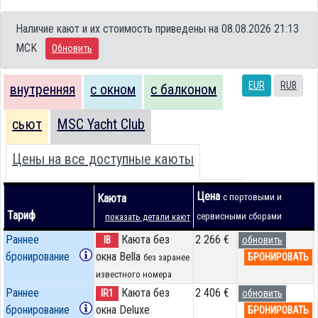
Наличие кают и их стоимость приведены на 08.08.2026 21:13
MCK
Обновить
EUR
RUB
внутренняя
с окном
с балконом
сьют
MSC Yacht Club
Цены на все доступные каюты
Цена
Каюта
с портовыми и
Тариф
сервисными сборами
показать детали кают
Раннее
Каюта без
2 266 €
IB
обновить
бронирование
окна Bella
БРОНИРОВАТЬ
без заранее
известного номера
Раннее
Каюта без
2 406 €
IR1
обновить
бронирование
окна Deluxe
БРОНИРОВАТЬ