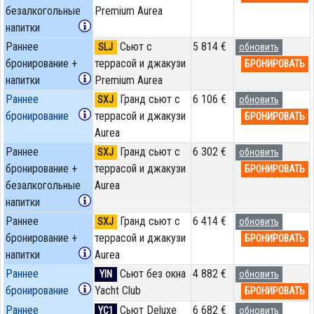
безалкогольные
Premium Aurea
напитки
Раннее
Сьют с
5 814 €
SLJ
обновить
бронирование +
террасой и джакузи
БРОНИРОВАТЬ
напитки
Premium Aurea
Раннее
Гранд сьют с
6 106 €
SXJ
обновить
бронирование
террасой и джакузи
БРОНИРОВАТЬ
Aurea
Раннее
Гранд сьют с
6 302 €
SXJ
обновить
бронирование +
террасой и джакузи
БРОНИРОВАТЬ
безалкогольные
Aurea
напитки
Раннее
Гранд сьют с
6 414 €
SXJ
обновить
бронирование +
террасой и джакузи
БРОНИРОВАТЬ
напитки
Aurea
Раннее
Сьют без окна
4 882 €
YIN
обновить
бронирование
Yacht Club
БРОНИРОВАТЬ
Раннее
Сьют Deluxe
6 682 €
YC1
обновить