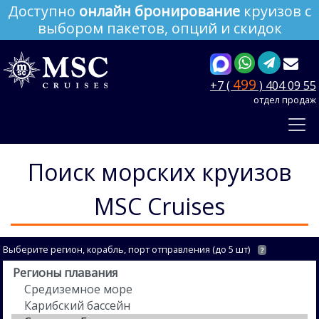
Доступно
онлайн бронирование
круизов с
выбором пакетов, опций и скидок
499
+7 (
) 404 09 55
отдел продаж
Поиск морских круизов
MSC Cruises
Выберите регион, корабль, порт отправления (до 5 шт)
?