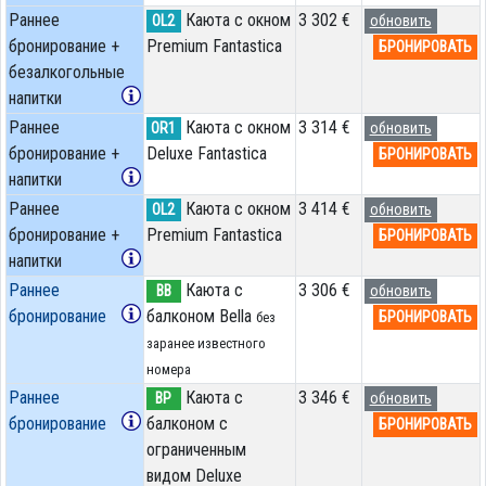
Раннее
Каюта с окном
3 302 €
OL2
обновить
бронирование +
Premium Fantastica
БРОНИРОВАТЬ
безалкогольные
напитки
Раннее
Каюта с окном
3 314 €
OR1
обновить
бронирование +
Deluxe Fantastica
БРОНИРОВАТЬ
напитки
Раннее
Каюта с окном
3 414 €
OL2
обновить
бронирование +
Premium Fantastica
БРОНИРОВАТЬ
напитки
Раннее
Каюта с
3 306 €
BB
обновить
бронирование
балконом Bella
БРОНИРОВАТЬ
без
заранее известного
номера
Раннее
Каюта с
3 346 €
BP
обновить
бронирование
балконом c
БРОНИРОВАТЬ
ограниченным
видом Deluxe