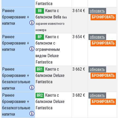
Fantastica
Раннее
Каюта с
3 614 €
BB
обновить
бронирование +
балконом Bella
БРОНИРОВАТЬ
без
напитки
заранее известного
номера
Раннее
Каюта с
3 654 €
BP
обновить
бронирование +
балконом c
БРОНИРОВАТЬ
напитки
ограниченным
видом Deluxe
Fantastica
Раннее
Каюта с
3 662 €
BR1
обновить
бронирование +
балконом Deluxe
БРОНИРОВАТЬ
безалкогольные
Fantastica
напитки
Раннее
Каюта с
3 682 €
BR2
обновить
бронирование +
балконом Deluxe
БРОНИРОВАТЬ
безалкогольные
Fantastica
напитки