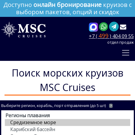
Доступно
онлайн бронирование
круизов с
выбором пакетов, опций и скидок
499
+7 (
) 404 09 55
отдел продаж
Поиск морских круизов
MSC Cruises
Выберите регион, корабль, порт отправления (до 5 шт)
?