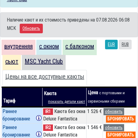
Наличие кают и их стоимость приведены на 07.08.2026 06:08
MCK
Обновить
EUR
RUB
внутренняя
с окном
с балконом
сьют
MSC Yacht Club
Цены на все доступные каюты
Цена
Каюта
с портовыми и
Тариф
сервисными сборами
показать детали кают
Раннее
Каюта без окна
1 526 €
IR1
обновить
бронирование
Deluxe Fantastica
БРОНИРОВАТЬ
Раннее
Каюта без окна
1 546 €
IR2
обновить
бронирование
Deluxe Fantastica
БРОНИРОВАТЬ