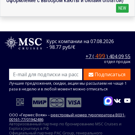
оформление с выбором каюты и онлайн оплатой)
NEW
Курс компании на 07.08.2026
- 98.77 руб/€
499
+7 (
) 404 09 55
отдел продаж
Подписаться
Лучшие предложения, скидки, акции мы рассылаем не чаще 1
раза в неделю и в любой момент можно отписаться
ООО «Гермес Вояж» –
реестровый номер туроператора В031-
00161-77/01942486
Авторизованный партнер по бронированию MSC Cruises и
Explora Journeys в РФ
Официальный партнер PAC Group, генерального