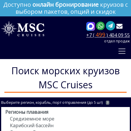
Доступно
онлайн бронирование
круизов с
выбором пакетов, опций и скидок
499
+7 (
) 404 09 55
отдел продаж
Поиск морских круизов
MSC Cruises
Выберите регион, корабль, порт отправления (до 5 шт)
?