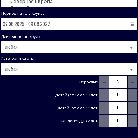
Период начала круиза
Длительность круиза
Категория каюты
−
+
Взрослых
−
+
Детей (от 12 до 18 лет)
−
+
Детей (от 2 до 11 лет)
−
+
Младенец (до 2 лет)