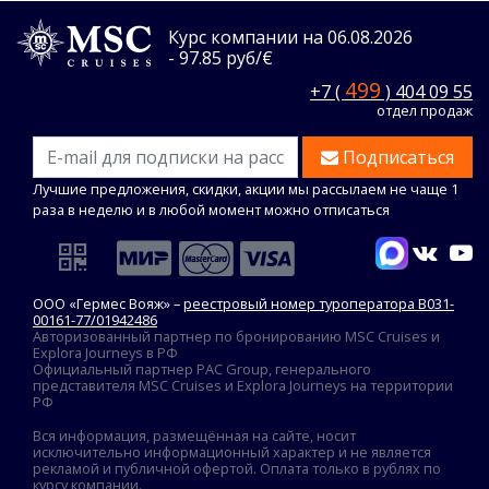
Курс компании на 06.08.2026
- 97.85 руб/€
499
+7 (
) 404 09 55
отдел продаж
Подписаться
Лучшие предложения, скидки, акции мы рассылаем не чаще 1
раза в неделю и в любой момент можно отписаться
ООО «Гермес Вояж» –
реестровый номер туроператора В031-
00161-77/01942486
Авторизованный партнер по бронированию MSC Cruises и
Explora Journeys в РФ
Официальный партнер PAC Group, генерального
представителя MSC Cruises и Explora Journeys на территории
РФ
Вся информация, размещённая на сайте, носит
исключительно информационный характер и не является
рекламой и публичной офертой. Оплата только в рублях по
курсу компании.