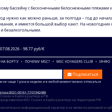
кому бассейну с бесконечными белоснежными пляжами 
д нужно как можно раньше, за полгода – год до начала 
вания, и имеется большой выбор кают. На новогодних 
и безалкогольными.
7.08.2026 - 98.77 руб/€
НА БОРТУ
ПОЧЕМУ MSC?
MSC VOYAGERS CLUB
ИНФО
Подписаться
м не чаще 1 раза в неделю и в любой момент можно отписаться
тора В031-00161-77/01942486
uises и Explora Journeys в РФ
едставителя MSC Cruises и Explora Journeys на территории РФ
ключительно информационный характер и не является рекламой и публ