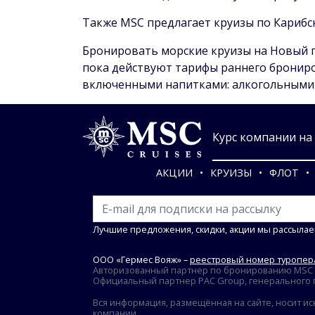
Также MSC предлагает круизы по Карибс
Бронировать морские круизы на Новый го
пока действуют тарифы раннего брониро
включенными напитками: алкогольными 
Курс компании на 0
АКЦИИ
КРУИЗЫ
ФЛОТ
Лучшие предложения, скидки, акции мы рассылае
ООО «Гермес Вояж» –
реестровый номер туропера
Авторизованный партнер по бронированию MSC Cr
Официальный партнер PAC Group, генерального пр
Вся информация, размещённая на сайте, носит ис
компании.