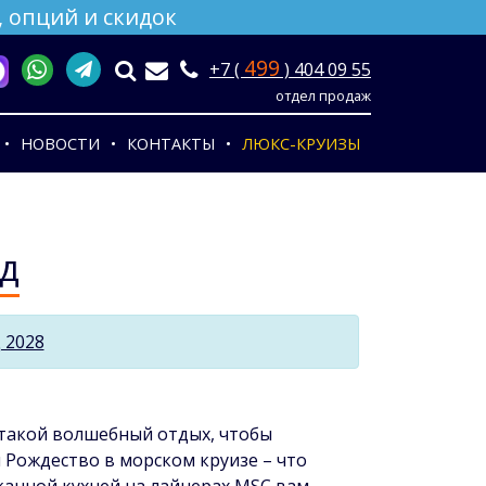
 опций и скидок
499
+7 (
) 404 09 55
отдел продаж
НОВОСТИ
КОНТАКТЫ
ЛЮКС-КРУИЗЫ
д
 2028
м такой волшебный отдых, чтобы
 Рождество в морском круизе – что
канной кухней на лайнерах MSC вам