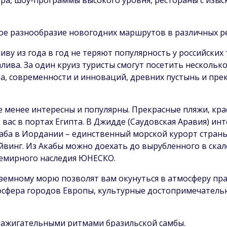
ое разнообразие новогодних маршрутов в различных р
иву из года в год не теряют популярность у российских
ва. За один круиз туристы смогут посетить несколько 
а, современности и инноваций, древних пустынь и прек
 менее интересны и популярны. Прекрасные пляжи, кр
ас в портах Египта. В Джидде (Саудовская Аравия) инт
каба в Иордании – единственный морской курорт стран
йвинг. Из Акабы можно доехать до вырубленного в ска
всемирного наследия ЮНЕСКО.
земному морю позволят вам окунуться в атмосферу пр
осфера городов Европы, культурные достопримечательно
зажигательными ритмами бразильской самбы.