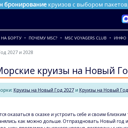
н бронирование
круизов с выбором пакетов,
НА БОРТУ
ПОЧЕМУ MSC?
MSC VOYAGERS CLUB
ИНФО
од 2027 и 2028
Морские круизы на Новый Го
орки:
Круизы на Новый Год 2027
и
Круизы на Новый Год
ся оказаться в сказке и устроить себе и своим близки
анялись как можно дольше. Отпраздновать Новый год и
ра, шоу-программы высокого уровня, рестораны с изыс