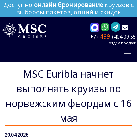
Доступно
онлайн бронирование
круизов с
выбором пакетов, опций и скидок
499
+7 (
) 404 09 55
отдел продаж
MSC Euribia начнет
выполнять круизы по
норвежским фьордам с 16
мая
20.04.2026