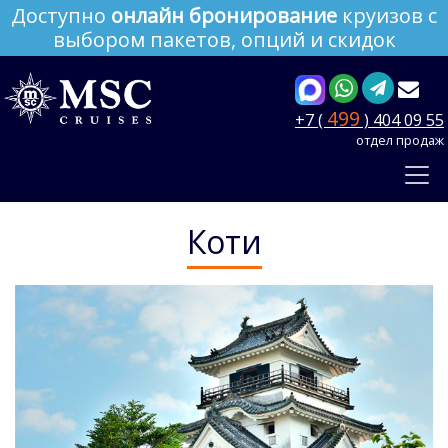
Доступно
онлайн бронирование
круизов с
выбором пакетов, опций и скидок
499
+7 (
) 404 09 55
отдел продаж
Коти