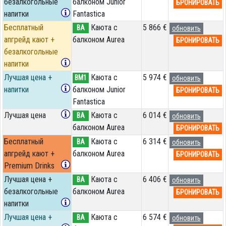
безалкогольные
балконом Junior
БРОНИРОВАТЬ
напитки
Fantastica
Бесплатный
Каюта с
5 866 €
BA
обновить
апгрейд кают +
балконом Aurea
БРОНИРОВАТЬ
безалкогольные
напитки
Лучшая цена +
Каюта с
5 974 €
BM1
обновить
напитки
балконом Junior
БРОНИРОВАТЬ
Fantastica
Лучшая цена
Каюта с
6 014 €
BA
обновить
балконом Aurea
БРОНИРОВАТЬ
Бесплатный
Каюта с
6 314 €
BA
обновить
апгрейд кают +
балконом Aurea
БРОНИРОВАТЬ
Premium Drinks
Лучшая цена +
Каюта с
6 406 €
BA
обновить
безалкогольные
балконом Aurea
БРОНИРОВАТЬ
напитки
Лучшая цена +
Каюта с
6 574 €
BA
обновить