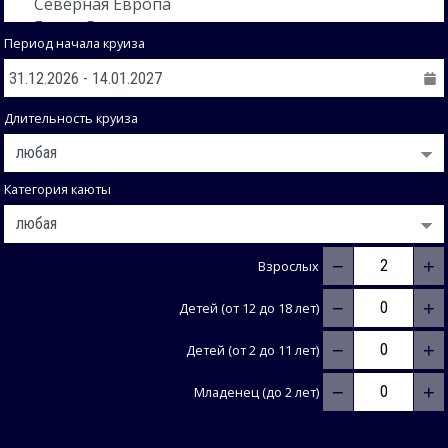
Период начала круиза
Длительность круиза
Категория каюты
−
+
Взрослых
−
+
Детей (от 12 до 18 лет)
−
+
Детей (от 2 до 11 лет)
−
+
Младенец (до 2 лет)