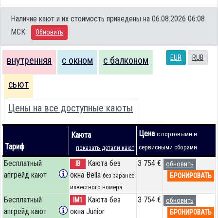
Наличие кают и их стоимость приведены на 06.08.2026 06:08
MCK
Обновить
EUR
RUB
внутренняя
с окном
с балконом
сьют
Цены на все доступные каюты
Цена
Каюта
с портовыми и
Тариф
сервисными сборами
показать детали кают
Бесплатный
Каюта без
3 754 €
IB
обновить
апгрейд кают
окна Bella
БРОНИРОВАТЬ
без заранее
известного номера
Бесплатный
Каюта без
3 754 €
IM1
обновить
апгрейд кают
окна Junior
БРОНИРОВАТЬ