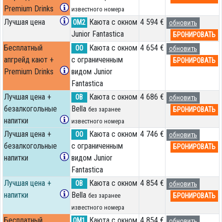
Premium Drinks
известного номера
Лучшая цена
Каюта с окном
4 594 €
OM2
обновить
Junior Fantastica
БРОНИРОВАТЬ
Бесплатный
Каюта с окном
4 654 €
OO
обновить
апгрейд кают +
с ограниченным
БРОНИРОВАТЬ
Premium Drinks
видом Junior
Fantastica
Лучшая цена +
Каюта с окном
4 686 €
OB
обновить
безалкогольные
Bella
БРОНИРОВАТЬ
без заранее
напитки
известного номера
Лучшая цена +
Каюта с окном
4 746 €
OO
обновить
безалкогольные
с ограниченным
БРОНИРОВАТЬ
напитки
видом Junior
Fantastica
Лучшая цена +
Каюта с окном
4 854 €
OB
обновить
напитки
Bella
БРОНИРОВАТЬ
без заранее
известного номера
Бесплатный
Каюта с окном
4 854 €
OM1
обновить