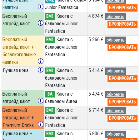
OM2
обновить
напитки
Junior Fantastica
БРОНИРОВАТЬ
Бесплатный
Каюта с
4 874 €
BM1
обновить
апгрейд кают
балконом Junior
БРОНИРОВАТЬ
Fantastica
Бесплатный
Каюта с
5 266 €
BM1
обновить
апгрейд кают +
балконом Junior
БРОНИРОВАТЬ
безалкогольные
Fantastica
напитки
Лучшая цена
Каюта с
5 414 €
BM1
обновить
балконом Junior
БРОНИРОВАТЬ
Fantastica
Бесплатный
Каюта с
5 474 €
BA
обновить
апгрейд кают
балконом Aurea
БРОНИРОВАТЬ
Бесплатный
Каюта с
5 714 €
BM1
обновить
апгрейд кают +
балконом Junior
БРОНИРОВАТЬ
Premium Drinks
Fantastica
Лучшая цена +
Каюта с
5 806 €
BM1
обновить