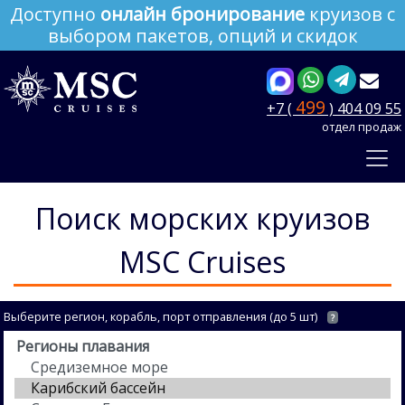
Доступно
онлайн бронирование
круизов с
выбором пакетов, опций и скидок
499
+7 (
) 404 09 55
отдел продаж
Поиск морских круизов
MSC Cruises
Выберите регион, корабль, порт отправления (до 5 шт)
?