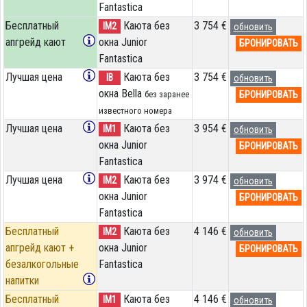
Fantastica
Бесплатный
Каюта без
3 754 €
IM2
обновить
апгрейд кают
окна Junior
БРОНИРОВАТЬ
Fantastica
Лучшая цена
Каюта без
3 754 €
IB
обновить
окна Bella
БРОНИРОВАТЬ
без заранее
известного номера
Лучшая цена
Каюта без
3 954 €
IM1
обновить
окна Junior
БРОНИРОВАТЬ
Fantastica
Лучшая цена
Каюта без
3 974 €
IM2
обновить
окна Junior
БРОНИРОВАТЬ
Fantastica
Бесплатный
Каюта без
4 146 €
IM2
обновить
апгрейд кают +
окна Junior
БРОНИРОВАТЬ
безалкогольные
Fantastica
напитки
Бесплатный
Каюта без
4 146 €
IM1
обновить