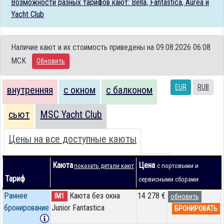
Возможности разных тарифов кают: Bella, Fantastica, Aurea и
Yacht Club
Наличие кают и их стоимость приведены на 09.08.2026 06:08
MCK
Обновить
EUR
RUB
внутренняя
с окном
с балконом
сьют
MSC Yacht Club
Цены на все доступные каюты
Каюта
Цена
показать детали кают
с портовыми и
Тариф
сервисными сборами
Раннее
Каюта без окна
14 278 €
IM1
обновить
бронирование
Junior Fantastica
БРОНИРОВАТЬ