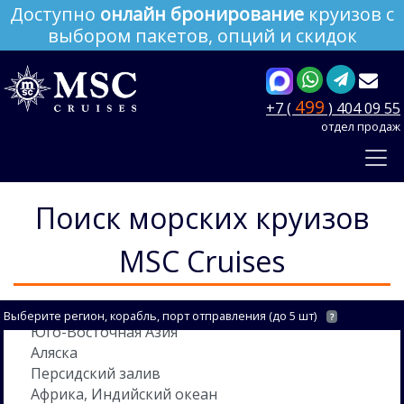
Доступно
онлайн бронирование
круизов с
выбором пакетов, опций и скидок
499
+7 (
) 404 09 55
отдел продаж
Поиск морских круизов
MSC Cruises
Выберите регион, корабль, порт отправления (до 5 шт)
?